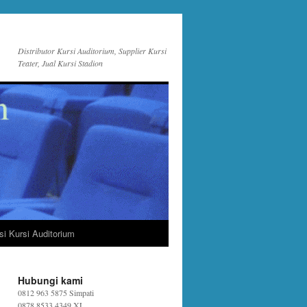
Distributor Kursi Auditorium, Supplier Kursi
Teater, Jual Kursi Stadion
si Kursi Auditorium
Hubungi kami
0812 963 5875 Simpati
0878 8533 4349 XL