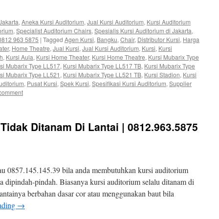
Jakarta
,
Aneka Kursi Auditorium
,
Jual Kursi Auditorium
,
Kursi Auditorium
orium
,
Specialist Auditorium Chairs
,
Spesialis Kursi Auditorium di Jakarta
,
| 0812 963 5875
|
Tagged
Agen Kursi
,
Bangku
,
Chair
,
Distributor Kursi
,
Harga
ter
,
Home Theatre
,
Jual Kursi
,
Jual Kursi Auditorium
,
Kursi
,
Kursi
ah
,
Kursi Aula
,
Kursi Home Theater
,
Kursi Home Theatre
,
Kursi Mubarix Type
si Mubarix Type LL517
,
Kursi Mubarix Type LL517 TB
,
Kursi Mubarix Type
si Mubarix Type LL521
,
Kursi Mubarix Type LL521 TB
,
Kursi Stadion
,
Kursi
uditorium
,
Pusat Kursi
,
Spek Kursi
,
Spesifikasi Kursi Auditorium
,
Supplier
 comment
 Tidak Ditanam Di Lantai | 0812.963.5875
au 0857.145.145.39 bila anda membutuhkan kursi auditorium
isa dipindah-pindah. Biasanya kursi auditorium selalu ditanam di
lantainya berbahan dasar cor atau menggunakan baut bila
ading
→