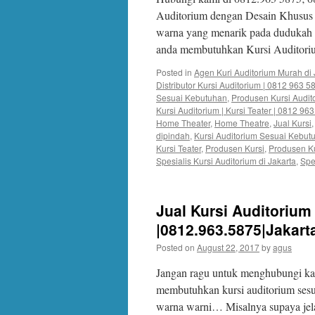
Auditorium dengan Desain Khusus 
warna yang menarik pada dudukah 
anda membutuhkan Kursi Auditor
Posted in
Agen Kuri Auditorium Murah di 
Distributor Kursi Auditorium | 0812 963 5
Sesuai Kebutuhan
,
Produsen Kursi Audit
Kursi Auditorium | Kursi Teater | 0812 96
Home Theater
,
Home Theatre
,
Jual Kursi
dipindah
,
Kursi Auditorium Sesuai Kebut
Kursi Teater
,
Produsen Kursi
,
Produsen Ku
Spesialis Kursi Auditorium di Jakarta
,
Spe
Jual Kursi Auditoriu
|0812.963.5875|Jakart
Posted on
August 22, 2017
by
agus
Jangan ragu untuk menghubungi kam
membutuhkan kursi auditorium ses
warna warni… Misalnya supaya jelas