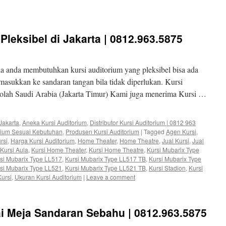
Pleksibel di Jakarta | 0812.963.5875
a anda membutuhkan kursi auditorium yang pleksibel bisa ada
imasukkan ke sandaran tangan bila tidak diperlukan. Kursi
ekolah Saudi Arabia (Jakarta Timur) Kami juga menerima Kursi …
Jakarta
,
Aneka Kursi Auditorium
,
Distributor Kursi Auditorium | 0812 963
orium Sesuai Kebutuhan
,
Produsen Kursi Auditorium
|
Tagged
Agen Kursi
,
rsi
,
Harga Kursi Auditorium
,
Home Theater
,
Home Theatre
,
Jual Kursi
,
Jual
Kursi Aula
,
Kursi Home Theater
,
Kursi Home Theatre
,
Kursi Mubarix Type
si Mubarix Type LL517
,
Kursi Mubarix Type LL517 TB
,
Kursi Mubarix Type
si Mubarix Type LL521
,
Kursi Mubarix Type LL521 TB
,
Kursi Stadion
,
Kursi
Kursi
,
Ukuran Kursi Auditorium
|
Leave a comment
ai Meja Sandaran Sebahu | 0812.963.5875