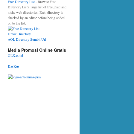
Free Directory List
- Browse Fast
Directory List's large list of free, paid and
niche web directories. Each directory is
checked by an editor before being added
on to the list.
Umoz Directory
AOL Directory Sumbit Url
Media Promosi Online Gratis
OLX.co.id
KasKus