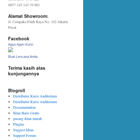
0857 145 145 39 M3
Alamat Showroom:
Jl. Cempaka Putih Raya No. 102 Jakarta
Pusat
Facebook
Agus Agen Kursi
Buat Lencana Anda
Terima kasih atas
kunjungannya
Blogroll
Distributor Kursi Auditorium
Distributor Kursi Auditorium
Documentation
Iklan Baris Gratis
pasang iklan murah
Plugins
Suggest Ideas
Support Forum