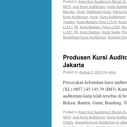
Posted in
Agen Kuri Auditorium Murah di 
5875
,
Jual Kursi Auditorium
,
Kursi Audit
Bangku
,
Chair
,
Distributor Kursi
,
Harga Ku
Kursi Auditorium
,
Kursi
,
Kursi Auditorium
,
Theatre
,
Kursi Mubarix Type LL516
,
Kursi
LL517 TB
,
Kursi Mubarix Type LL520
,
Kur
LL521 TB
,
Kursi Stadion
,
Kursi Teater
,
Pro
Spesifikasi Kursi Auditorium
,
Supplier Kur
Produsen Kursi Audito
Jakarta
Posted on
August 3, 2015
by
agus
Percayakan kebutuhan kursi audito
(XL) 0857.145.145.39 (IM3). Kami 
auditorium kami telah tersebar di b
Bekasi, Banten, Garut, Bandung, 
Posted in
Agen Kuri Auditorium Murah di 
5875
,
Jual Kursi Auditorium
,
Kursi Audit
Chairs
,
Spesialis Kursi Auditorium di Jaka