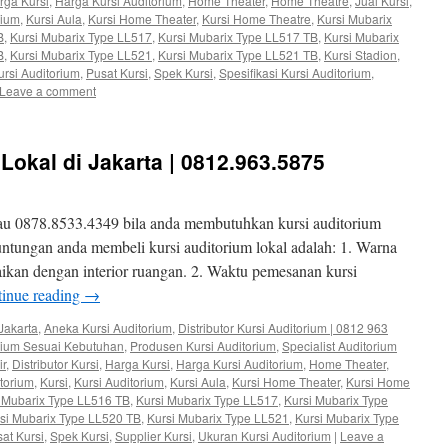
rga Kursi
,
Harga Kursi Auditorium
,
Home Theater
,
Home Theatre
,
Jual Kursi
,
rium
,
Kursi Aula
,
Kursi Home Theater
,
Kursi Home Theatre
,
Kursi Mubarix
B
,
Kursi Mubarix Type LL517
,
Kursi Mubarix Type LL517 TB
,
Kursi Mubarix
B
,
Kursi Mubarix Type LL521
,
Kursi Mubarix Type LL521 TB
,
Kursi Stadion
,
rsi Auditorium
,
Pusat Kursi
,
Spek Kursi
,
Spesifikasi Kursi Auditorium
,
Leave a comment
Lokal di Jakarta | 0812.963.5875
au 0878.8533.4349 bila anda membutuhkan kursi auditorium
ntungan anda membeli kursi auditorium lokal adalah: 1. Warna
uaikan dengan interior ruangan. 2. Waktu pemesanan kursi
inue reading
→
Jakarta
,
Aneka Kursi Auditorium
,
Distributor Kursi Auditorium | 0812 963
orium Sesuai Kebutuhan
,
Produsen Kursi Auditorium
,
Specialist Auditorium
ir
,
Distributor Kursi
,
Harga Kursi
,
Harga Kursi Auditorium
,
Home Theater
,
itorium
,
Kursi
,
Kursi Auditorium
,
Kursi Aula
,
Kursi Home Theater
,
Kursi Home
 Mubarix Type LL516 TB
,
Kursi Mubarix Type LL517
,
Kursi Mubarix Type
si Mubarix Type LL520 TB
,
Kursi Mubarix Type LL521
,
Kursi Mubarix Type
at Kursi
,
Spek Kursi
,
Supplier Kursi
,
Ukuran Kursi Auditorium
|
Leave a