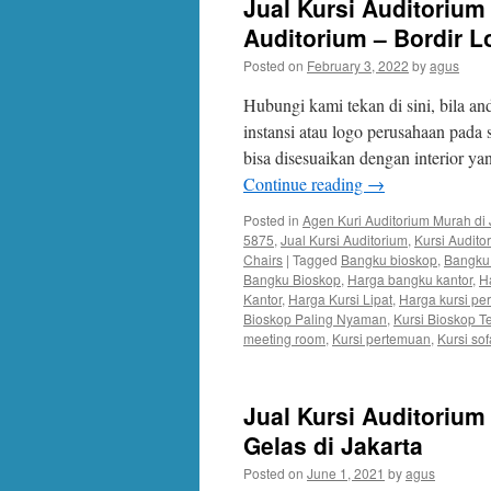
Jual Kursi Auditorium
Auditorium – Bordir L
Posted on
February 3, 2022
by
agus
Hubungi kami tekan di sini, bila 
instansi atau logo perusahaan pada
bisa disesuaikan dengan interior y
Continue reading
→
Posted in
Agen Kuri Auditorium Murah di 
5875
,
Jual Kursi Auditorium
,
Kursi Audit
Chairs
|
Tagged
Bangku bioskop
,
Bangku 
Bangku Bioskop
,
Harga bangku kantor
,
H
Kantor
,
Harga Kursi Lipat
,
Harga kursi pe
Bioskop Paling Nyaman
,
Kursi Bioskop T
meeting room
,
Kursi pertemuan
,
Kursi so
Jual Kursi Auditorium
Gelas di Jakarta
Posted on
June 1, 2021
by
agus