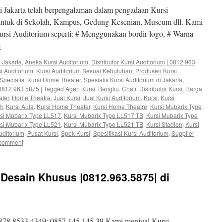
 Jakarta telah berpengalaman dalam pengadaan Kursi
 untuk di Sekolah, Kampus, Gedung Kesenian, Museum dll. Kami
rsi Auditorium seperti: # Menggunakan bordir logo, # Warna
→
 Jakarta
,
Aneka Kursi Auditorium
,
Distributor Kursi Auditorium | 0812 963
si Auditorium
,
Kursi Auditorium Sesuai Kebutuhan
,
Produsen Kursi
Specialist Kursi Home Theater
,
Spesialis Kursi Auditorium di Jakarta
,
| 0812 963 5875
|
Tagged
Agen Kursi
,
Bangku
,
Chair
,
Distributor Kursi
,
Harga
ter
,
Home Theatre
,
Jual Kursi
,
Jual Kursi Auditorium
,
Kursi
,
Kursi
ah
,
Kursi Aula
,
Kursi Home Theater
,
Kursi Home Theatre
,
Kursi Mubarix Type
si Mubarix Type LL517
,
Kursi Mubarix Type LL517 TB
,
Kursi Mubarix Type
si Mubarix Type LL521
,
Kursi Mubarix Type LL521 TB
,
Kursi Stadion
,
Kursi
uditorium
,
Pusat Kursi
,
Spek Kursi
,
Spesifikasi Kursi Auditorium
,
Supplier
 comment
 Desain Khusus |0812.963.5875| di
878.8533.4349; 0857.145.145.39 Kami menjual Kursi