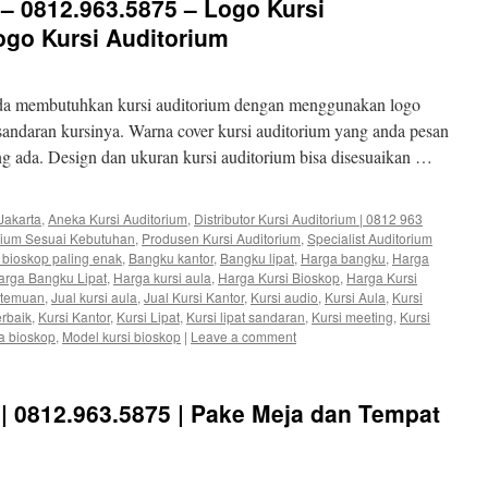
 – 0812.963.5875 – Logo Kursi
ogo Kursi Auditorium
anda membutuhkan kursi auditorium dengan menggunakan logo
 sandaran kursinya. Warna cover kursi auditorium yang anda pesan
ang ada. Design dan ukuran kursi auditorium bisa disesuaikan …
Jakarta
,
Aneka Kursi Auditorium
,
Distributor Kursi Auditorium | 0812 963
orium Sesuai Kebutuhan
,
Produsen Kursi Auditorium
,
Specialist Auditorium
bioskop paling enak
,
Bangku kantor
,
Bangku lipat
,
Harga bangku
,
Harga
arga Bangku Lipat
,
Harga kursi aula
,
Harga Kursi Bioskop
,
Harga Kursi
rtemuan
,
Jual kursi aula
,
Jual Kursi Kantor
,
Kursi audio
,
Kursi Aula
,
Kursi
erbaik
,
Kursi Kantor
,
Kursi Lipat
,
Kursi lipat sandaran
,
Kursi meeting
,
Kursi
fa bioskop
,
Model kursi bioskop
|
Leave a comment
 | 0812.963.5875 | Pake Meja dan Tempat