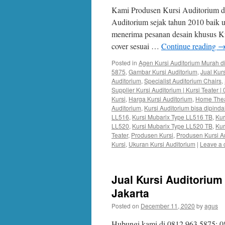
Kami Produsen Kursi Auditorium di
Auditorium sejak tahun 2010 baik
menerima pesanan desain khusus Ku
cover sesuai …
Continue reading
Posted in
Agen Kursi Auditorium Murah di
5875
,
Gambar Kursi Auditorium
,
Jual Kur
Auditorium
,
Specialist Auditorium Chairs
,
Supplier Kursi Auditorium | Kursi Teater 
Kursi
,
Harga Kursi Auditorium
,
Home Thea
Auditorium
,
Kursi Auditorium bisa dipind
LL516
,
Kursi Mubarix Type LL516 TB
,
Kur
LL520
,
Kursi Mubarix Type LL520 TB
,
Kur
Teater
,
Produsen Kursi
,
Produsen Kursi A
Kursi
,
Ukuran Kursi Auditorium
|
Leave a
Jual Kursi Auditorium
Jakarta
Posted on
December 11, 2020
by
agus
Hubungi kami di 0812.963 5875; 0