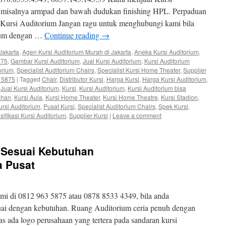
misalnya armpad dan bawah dudukan finishing HPL. Perpaduan
Kursi Auditorium Jangan ragu untuk menghubungi kami bila
ium dengan …
Continue reading
→
Jakarta
,
Agen Kursi Auditorium Murah di Jakarta
,
Aneka Kursi Auditorium
,
875
,
Gambar Kursi Auditorium
,
Jual Kursi Auditorium
,
Kursi Auditorium
orium
,
Specialist Auditorium Chairs
,
Specialist Kursi Home Theater
,
Supplier
3 5875
|
Tagged
Chair
,
Distributor Kursi
,
Harga Kursi
,
Harga Kursi Auditorium
,
,
Jual Kursi Auditorium
,
Kursi
,
Kursi Auditorium
,
Kursi Auditorium bisa
uhan
,
Kursi Aula
,
Kursi Home Theater
,
Kursi Home Theatre
,
Kursi Stadion
,
rsi Auditorium
,
Pusat Kursi
,
Specialist Auditorium Chairs
,
Spek Kursi
,
sifikasi Kursi Auditorium
,
Supplier Kursi
|
Leave a comment
m Sesuai Kebutuhan
a Pusat
i di 0812 963 5875 atau 0878 8533 4349, bila anda
uai dengan kebutuhan. Ruang Auditorium ceria penuh dengan
 ada logo perusahaan yang tertera pada sandaran kursi