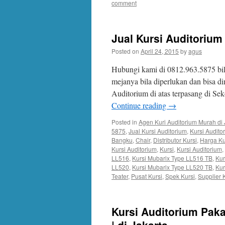
comment
Jual Kursi Auditorium 
Posted on
April 24, 2015
by
agus
Hubungi kami di 0812.963.5875 bil
mejanya bila diperlukan dan bisa d
Auditorium di atas terpasang di S
Continue reading
→
Posted in
Agen Kuri Auditorium Murah di 
5875
,
Jual Kursi Auditorium
,
Kursi Audit
Bangku
,
Chair
,
Distributor Kursi
,
Harga Ku
Kursi Auditorium
,
Kursi
,
Kursi Auditorium
,
LL516
,
Kursi Mubarix Type LL516 TB
,
Kur
LL520
,
Kursi Mubarix Type LL520 TB
,
Kur
Teater
,
Pusat Kursi
,
Spek Kursi
,
Supplier 
Kursi Auditorium Pak