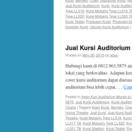
Kursi
,
Bangku
,
Chair
,
Distributor Kursi
,
Ha
Jual Kursi Auditorium
,
Kursi
,
Kursi Audito
Type LL516
,
Kursi Mubarix Type LL516 T
Type LL520
,
Kursi Mubarix Type LL520 T
Kursi Teater
,
Produsen Kursi
,
Produsen Ku
Supplier Kursi
,
Ukuran Kursi Auditorium
|
Jual Kursi Auditorium 
Posted on
May 28, 2015
by
agus
Hubungi kami di 0812.963.5875 at
lokal yang berkwalitas. Adapun keu
cover kursi auditorium dapat dises
auditorium bisa lebih cepat. …
Cont
Posted in
Agen Kuri Auditorium Murah di 
5875
,
Jual Kursi Auditorium
,
Kursi Audit
Chairs
|
Tagged
Agen Kursi
,
Bangku
,
Cha
Home Theatre
,
Jual Kursi
,
Jual Kursi Aud
Theatre
,
Kursi Mubarix Type LL516
,
Kursi
LL517 TB
,
Kursi Mubarix Type LL520
,
Kur
LL521 TB
,
Kursi Stadion
,
Kursi Teater
,
Pus