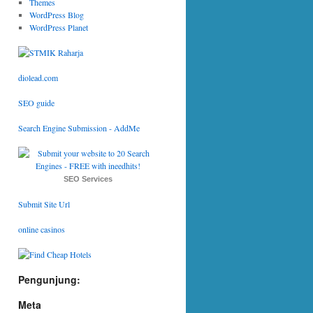
Themes
WordPress Blog
WordPress Planet
diolead.com
SEO guide
Search Engine Submission - AddMe
SEO Services
Submit Site Url
online casinos
Pengunjung:
Meta