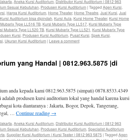
Jakarta
,
Aneka Kursi Auditorium
,
Distributor Kursi Auditorium | 0812 963
orium Sesuai Kebutuhan
,
Produsen Kursi Auditorium
|
Tagged
Agen Kursi
,
rsi
,
Harga Kursi Auditorium
,
Home Theater
,
Home Theatre
,
Jual Kursi
,
Jual
Kursi Auditorium bisa dipindah
,
Kursi Aula
,
Kursi Home Theater
,
Kursi Home
 Mubarix Type LL516 TB
,
Kursi Mubarix Type LL517
,
Kursi Mubarix Type
si Mubarix Type LL520 TB
,
Kursi Mubarix Type LL521
,
Kursi Mubarix Type
dusen Kursi
,
Produsen Kursi Auditorium
,
Pusat Kursi
,
Spek Kursi
,
si
,
Ukuran Kursi Auditorium
|
Leave a comment
rium yang Handal | 0812.963.5875 |di
rium anda kepada kami 0812.963.5875 (simpati) 0878.8533.4349
adalah produsen kursi auditorium lokal yang handal karena kursi
erbagai kota diantaranya : Jakarta, Bogor, Depok, Tangerang,
Tegal, …
Continue reading
→
Jakarta
,
Aneka Kursi Auditorium
,
Distributor Kursi Auditorium | 0812 963
orium Sesuai Kebutuhan
,
Produsen Kursi Auditorium
,
Specialist Auditorium
rta
,
Supplier Kursi Auditorium | Kursi Teater | 0812 963 5875
|
Tagged
Agen