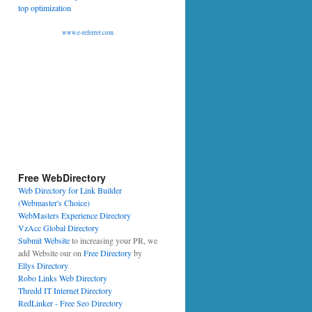
www.e-referrer.com
Free WebDirectory
Web Directory for Link Builder
(Webmaster's Choice)
WebMasters Experience Directory
VzAcc Global Directory
Submit Website
to increasing your PR, we
add Website our on
Free Directory
by
Ellys Directory
Robo Links Web Directory
Thredd IT Internet Directory
RedLinker - Free Seo Directory