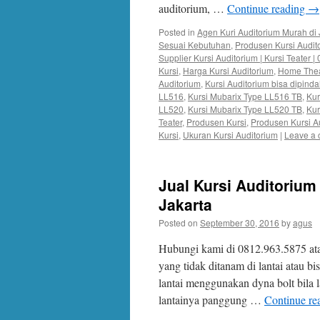
auditorium, …
Continue reading
→
Posted in
Agen Kuri Auditorium Murah di 
Sesuai Kebutuhan
,
Produsen Kursi Audit
Supplier Kursi Auditorium | Kursi Teater 
Kursi
,
Harga Kursi Auditorium
,
Home Thea
Auditorium
,
Kursi Auditorium bisa dipind
LL516
,
Kursi Mubarix Type LL516 TB
,
Kur
LL520
,
Kursi Mubarix Type LL520 TB
,
Kur
Teater
,
Produsen Kursi
,
Produsen Kursi A
Kursi
,
Ukuran Kursi Auditorium
|
Leave a
Jual Kursi Auditorium
Jakarta
Posted on
September 30, 2016
by
agus
Hubungi kami di 0812.963.5875 at
yang tidak ditanam di lantai atau b
lantai menggunakan dyna bolt bila 
lantainya panggung …
Continue re