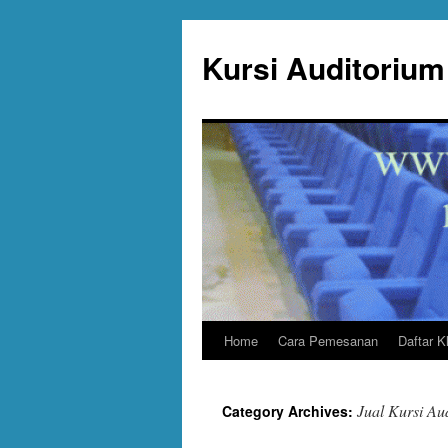
Skip
to
Kursi Auditorium 
content
Home
Cara Pemesanan
Daftar K
Jual Kursi Au
Category Archives: