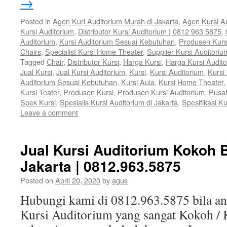
→
Posted in
Agen Kuri Auditorium Murah di Jakarta
,
Agen Kursi Au
Kursi Auditorium
,
Distributor Kursi Auditorium | 0812 963 5875
,
Auditorium
,
Kursi Auditorium Sesuai Kebutuhan
,
Produsen Kurs
Chairs
,
Specialist Kursi Home Theater
,
Supplier Kursi Auditoriu
Tagged
Chair
,
Distributor Kursi
,
Harga Kursi
,
Harga Kursi Audit
Jual Kursi
,
Jual Kursi Auditorium
,
Kursi
,
Kursi Auditorium
,
Kursi
Auditorium Sesuai Kebutuhan
,
Kursi Aula
,
Kursi Home Theater
Kursi Teater
,
Produsen Kursi
,
Produsen Kursi Auditorium
,
Pusat
Spek Kursi
,
Spesialis Kursi Auditorium di Jakarta
,
Spesifikasi Ku
Leave a comment
Jual Kursi Auditorium Kokoh B
Jakarta | 0812.963.5875
Posted on
April 20, 2020
by
agus
Hubungi kami di 0812.963.5875 bila 
Kursi Auditorium yang sangat Kokoh / 