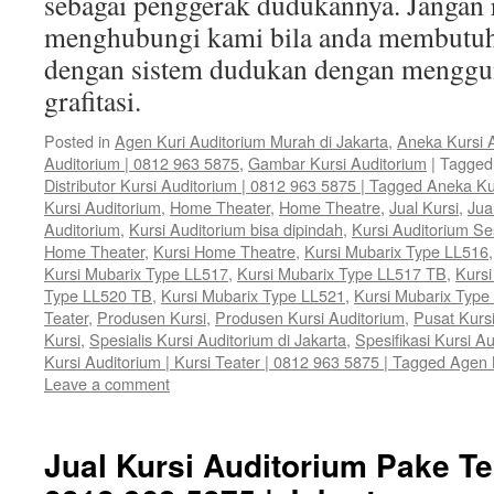
sebagai penggerak dudukannya. Jangan 
menghubungi kami bila anda membutuh
dengan sistem dudukan dengan menggun
grafitasi.
Posted in
Agen Kuri Auditorium Murah di Jakarta
,
Aneka Kursi 
Auditorium | 0812 963 5875
,
Gambar Kursi Auditorium
|
Tagged
Distributor Kursi Auditorium | 0812 963 5875 | Tagged Aneka Ku
Kursi Auditorium
,
Home Theater
,
Home Theatre
,
Jual Kursi
,
Jua
Auditorium
,
Kursi Auditorium bisa dipindah
,
Kursi Auditorium S
Home Theater
,
Kursi Home Theatre
,
Kursi Mubarix Type LL516
Kursi Mubarix Type LL517
,
Kursi Mubarix Type LL517 TB
,
Kursi
Type LL520 TB
,
Kursi Mubarix Type LL521
,
Kursi Mubarix Type
Teater
,
Produsen Kursi
,
Produsen Kursi Auditorium
,
Pusat Kurs
Kursi
,
Spesialis Kursi Auditorium di Jakarta
,
Spesifikasi Kursi A
Kursi Auditorium | Kursi Teater | 0812 963 5875 | Tagged Agen 
Leave a comment
Jual Kursi Auditorium Pake Te