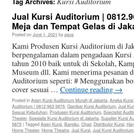
Kursi Auditorium
Tag Archives:
Jual Kursi Auditorium | 0812.
Meja dan Tempat Gelas di Jak
Posted on
June 1, 2021
by
agus
Kami Produsen Kursi Auditorium di Jak
berpengalaman dalam pengadaan Kursi 
tahun 2010 baik untuk di Sekolah, Kam
Museum dll. Kami menerima pesanan de
Auditorium seperti: # Menggunakan bor
cover sesuai …
Continue reading
→
Posted in
Agen Kursi Auditorium Murah di Jakarta
,
Aneka Kursi
Auditorium | 0812 963 5875
,
Gambar Kursi Auditorium
,
Jual Kur
Sesuai Kebutuhan
,
Produsen Kursi Auditorium
,
Specialist Audi
Theater
,
Spesialis Kursi Auditorium di Jakarta
,
Supplier Kursi Au
5875
|
Tagged
Agen Kursi
,
Bangku
,
Chair
,
Distributor Kursi
,
Har
Home Theater
,
Home Theatre
,
Jual Kursi
,
Jual Kursi Auditorium