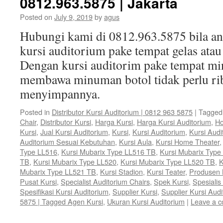
0812.963.5875 | Jakarta
Posted on
July 9, 2019
by
agus
Hubungi kami di 0812.963.5875 bila 
kursi auditorium pake tempat gelas ata
Dengan kursi auditorim pake tempat mi
membawa minuman botol tidak perlu rib
menyimpannya.
Posted in
Distributor Kursi Auditorium | 0812 963 5875
|
Tagged
Chair
,
Distributor Kursi
,
Harga Kursi
,
Harga Kursi Auditorium
,
Ho
Kursi
,
Jual Kursi Auditorium
,
Kursi
,
Kursi Auditorium
,
Kursi Audi
Auditorium Sesuai Kebutuhan
,
Kursi Aula
,
Kursi Home Theater
Type LL516
,
Kursi Mubarix Type LL516 TB
,
Kursi Mubarix Type
TB
,
Kursi Mubarix Type LL520
,
Kursi Mubarix Type LL520 TB
,
K
Mubarix Type LL521 TB
,
Kursi Stadion
,
Kursi Teater
,
Produsen 
Pusat Kursi
,
Specialist Auditorium Chairs
,
Spek Kursi
,
Spesialis
Spesifikasi Kursi Auditorium
,
Supplier Kursi
,
Supplier Kursi Audi
5875 | Tagged Agen Kursi
,
Ukuran Kursi Auditorium
|
Leave a 