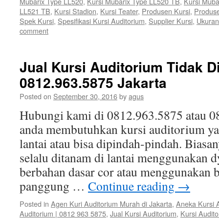
Mubarix Type LL520
,
Kursi Mubarix Type LL520 TB
,
Kursi Muba
LL521 TB
,
Kursi Stadion
,
Kursi Teater
,
Produsen Kursi
,
Produse
Spek Kursi
,
Spesifikasi Kursi Auditorium
,
Supplier Kursi
,
Ukuran
comment
Jual Kursi Auditorium Tidak Di
0812.963.5875 Jakarta
Posted on
September 30, 2016
by
agus
Hubungi kami di 0812.963.5875 atau 08
anda membutuhkan kursi auditorium yan
lantai atau bisa dipindah-pindah. Biasa
selalu ditanam di lantai menggunakan dy
berbahan dasar cor atau menggunakan ba
panggung …
Continue reading
→
Posted in
Agen Kuri Auditorium Murah di Jakarta
,
Aneka Kursi 
Auditorium | 0812 963 5875
,
Jual Kursi Auditorium
,
Kursi Audit