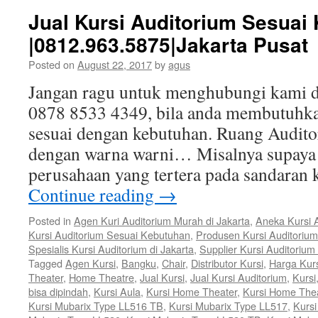
Jual Kursi Auditorium Sesuai
|0812.963.5875|Jakarta Pusat
Posted on
August 22, 2017
by
agus
Jangan ragu untuk menghubungi kami d
0878 8533 4349, bila anda membutuhka
sesuai dengan kebutuhan. Ruang Audito
dengan warna warni… Misalnya supaya j
perusahaan yang tertera pada sandaran 
Continue reading
→
Posted in
Agen Kuri Auditorium Murah di Jakarta
,
Aneka Kursi 
Kursi Auditorium Sesuai Kebutuhan
,
Produsen Kursi Auditorium
Spesialis Kursi Auditorium di Jakarta
,
Supplier Kursi Auditorium
Tagged
Agen Kursi
,
Bangku
,
Chair
,
Distributor Kursi
,
Harga Kur
Theater
,
Home Theatre
,
Jual Kursi
,
Jual Kursi Auditorium
,
Kursi
bisa dipindah
,
Kursi Aula
,
Kursi Home Theater
,
Kursi Home The
Kursi Mubarix Type LL516 TB
,
Kursi Mubarix Type LL517
,
Kurs