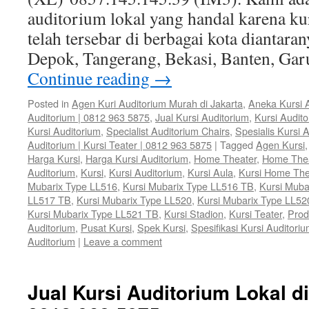
auditorium lokal yang handal karena ku
telah tersebar di berbagai kota diantaran
Depok, Tangerang, Bekasi, Banten, Gar
Continue reading
→
Posted in
Agen Kuri Auditorium Murah di Jakarta
,
Aneka Kursi 
Auditorium | 0812 963 5875
,
Jual Kursi Auditorium
,
Kursi Audit
Kursi Auditorium
,
Specialist Auditorium Chairs
,
Spesialis Kursi 
Auditorium | Kursi Teater | 0812 963 5875
|
Tagged
Agen Kursi
Harga Kursi
,
Harga Kursi Auditorium
,
Home Theater
,
Home The
Auditorium
,
Kursi
,
Kursi Auditorium
,
Kursi Aula
,
Kursi Home The
Mubarix Type LL516
,
Kursi Mubarix Type LL516 TB
,
Kursi Muba
LL517 TB
,
Kursi Mubarix Type LL520
,
Kursi Mubarix Type LL52
Kursi Mubarix Type LL521 TB
,
Kursi Stadion
,
Kursi Teater
,
Prod
Auditorium
,
Pusat Kursi
,
Spek Kursi
,
Spesifikasi Kursi Auditori
Auditorium
|
Leave a comment
Jual Kursi Auditorium Lokal di