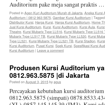
Auditorium pake meja sangat praktis 
Posted in
Agen Kuri Auditorium Murah di Jakarta
,
Aneka Kursi 
Auditorium | 0812 963 5875
,
Gambar Kursi Auditorium
|
Tagged
Distributor Kursi
,
Harga Kursi
,
Harga Kursi Auditorium
,
Home Th
Jual Kursi Auditorium
,
Kursi
,
Kursi Auditorium
,
Kursi Aula
,
Kurs
Theatre
,
Kursi Mubarix Type LL516
,
Kursi Mubarix Type LL516
Mubarix Type LL517 TB
,
Kursi Mubarix Type LL520
,
Kursi Muba
Type LL521
,
Kursi Mubarix Type LL521 TB
,
Kursi Stadion
,
Kursi
Kursi Auditorium
,
Pusat Kursi
,
Spek Kursi
,
Spesifikasi Kursi Aud
Kursi Auditorium
|
Leave a comment
Produsen Kursi Auditorium ya
0812.963.5875 |di Jakarta
Posted on
August 3, 2015
by
agus
Percayakan kebutuhan kursi auditorium
0812.963.5875 (simpati) 0878.8533.43
(XL) 0857.145.145.39 (IM3). Kami ada