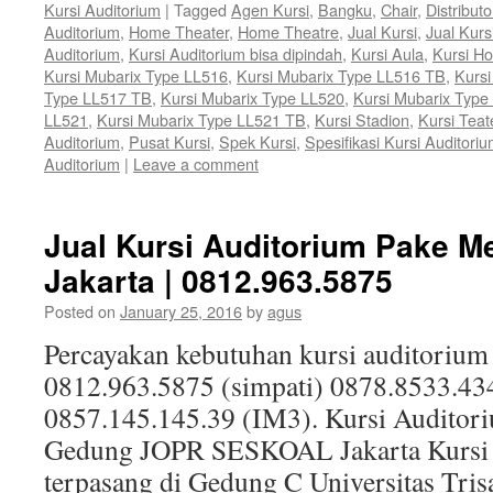
Kursi Auditorium
|
Tagged
Agen Kursi
,
Bangku
,
Chair
,
Distributo
Auditorium
,
Home Theater
,
Home Theatre
,
Jual Kursi
,
Jual Kurs
Auditorium
,
Kursi Auditorium bisa dipindah
,
Kursi Aula
,
Kursi H
Kursi Mubarix Type LL516
,
Kursi Mubarix Type LL516 TB
,
Kursi
Type LL517 TB
,
Kursi Mubarix Type LL520
,
Kursi Mubarix Type
LL521
,
Kursi Mubarix Type LL521 TB
,
Kursi Stadion
,
Kursi Teat
Auditorium
,
Pusat Kursi
,
Spek Kursi
,
Spesifikasi Kursi Auditori
Auditorium
|
Leave a comment
Jual Kursi Auditorium Pake M
Jakarta | 0812.963.5875
Posted on
January 25, 2016
by
agus
Percayakan kebutuhan kursi auditorium
0812.963.5875 (simpati) 0878.8533.43
0857.145.145.39 (IM3). Kursi Auditoriu
Gedung JOPR SESKOAL Jakarta Kursi A
terpasang di Gedung C Universitas Trisa