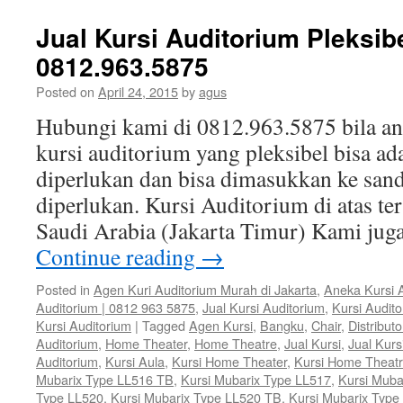
Jual Kursi Auditorium Pleksibe
0812.963.5875
Posted on
April 24, 2015
by
agus
Hubungi kami di 0812.963.5875 bila 
kursi auditorium yang pleksibel bisa ad
diperlukan dan bisa dimasukkan ke sand
diperlukan. Kursi Auditorium di atas te
Saudi Arabia (Jakarta Timur) Kami ju
Continue reading
→
Posted in
Agen Kuri Auditorium Murah di Jakarta
,
Aneka Kursi 
Auditorium | 0812 963 5875
,
Jual Kursi Auditorium
,
Kursi Audit
Kursi Auditorium
|
Tagged
Agen Kursi
,
Bangku
,
Chair
,
Distributo
Auditorium
,
Home Theater
,
Home Theatre
,
Jual Kursi
,
Jual Kurs
Auditorium
,
Kursi Aula
,
Kursi Home Theater
,
Kursi Home Theat
Mubarix Type LL516 TB
,
Kursi Mubarix Type LL517
,
Kursi Muba
Type LL520
,
Kursi Mubarix Type LL520 TB
,
Kursi Mubarix Type