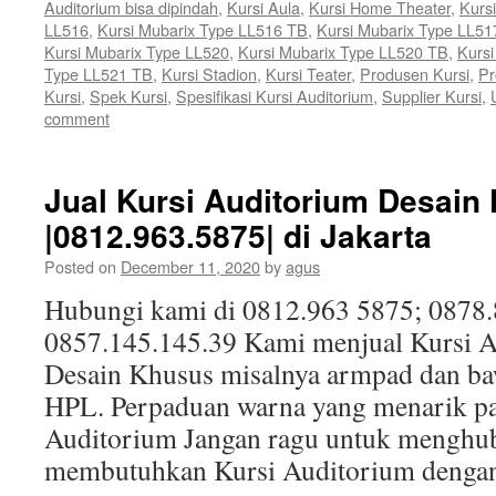
Auditorium bisa dipindah
,
Kursi Aula
,
Kursi Home Theater
,
Kurs
LL516
,
Kursi Mubarix Type LL516 TB
,
Kursi Mubarix Type LL51
Kursi Mubarix Type LL520
,
Kursi Mubarix Type LL520 TB
,
Kursi
Type LL521 TB
,
Kursi Stadion
,
Kursi Teater
,
Produsen Kursi
,
Pr
Kursi
,
Spek Kursi
,
Spesifikasi Kursi Auditorium
,
Supplier Kursi
,
comment
Jual Kursi Auditorium Desain
|0812.963.5875| di Jakarta
Posted on
December 11, 2020
by
agus
Hubungi kami di 0812.963 5875; 0878
0857.145.145.39 Kami menjual Kursi 
Desain Khusus misalnya armpad dan ba
HPL. Perpaduan warna yang menarik p
Auditorium Jangan ragu untuk menghub
membutuhkan Kursi Auditorium deng