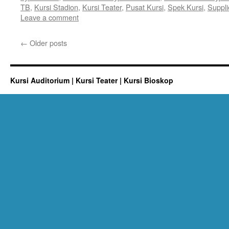
TB
,
Kursi Stadion
,
Kursi Teater
,
Pusat Kursi
,
Spek Kursi
,
Suppli
Leave a comment
←
Older posts
Kursi Auditorium | Kursi Teater | Kursi Bioskop