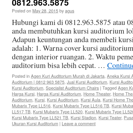
0812.963.5875
Posted on
May 28, 2015
by
agus
Hubungi kami di 0812.963.5875 atau 0
anda membutuhkan kursi auditorium lok
Adapun keuntungan anda membeli kursi
adalah: 1. Warna cover kursi auditorium
dengan interior ruangan. 2. Waktu peme
auditorium bisa lebih cepat. …
Continu
Posted in
Agen Kuri Auditorium Murah di Jakarta
,
Aneka Kursi 
Auditorium | 0812 963 5875
,
Jual Kursi Auditorium
,
Kursi Audit
Kursi Auditorium
,
Specialist Auditorium Chairs
|
Tagged
Agen Ku
Harga Kursi
,
Harga Kursi Auditorium
,
Home Theater
,
Home The
Auditorium
,
Kursi
,
Kursi Auditorium
,
Kursi Aula
,
Kursi Home The
Mubarix Type LL516
,
Kursi Mubarix Type LL516 TB
,
Kursi Muba
LL517 TB
,
Kursi Mubarix Type LL520
,
Kursi Mubarix Type LL52
Kursi Mubarix Type LL521 TB
,
Kursi Stadion
,
Kursi Teater
,
Pusa
Ukuran Kursi Auditorium
|
Leave a comment