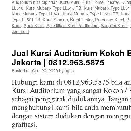
Auditorium bisa dipindah
,
Kursi Aula
,
Kursi Home Theater
,
Kurs
LL516
,
Kursi Mubarix Type LL516 TB
,
Kursi Mubarix Type LL51
Kursi Mubarix Type LL520
,
Kursi Mubarix Type LL520 TB
,
Kursi
Type LL521 TB
,
Kursi Stadion
,
Kursi Teater
,
Produsen Kursi
,
Pr
Kursi
,
Spek Kursi
,
Spesifikasi Kursi Auditorium
,
Supplier Kursi
,
comment
Jual Kursi Auditorium Kokoh B
Jakarta | 0812.963.5875
Posted on
April 20, 2020
by
agus
Hubungi kami di 0812.963.5875 bila 
Kursi Auditorium yang sangat Kokoh / 
sebagai penggerak dudukannya. Jangan 
menghubungi kami bila anda membutuh
dengan sistem dudukan dengan menggun
grafitasi.