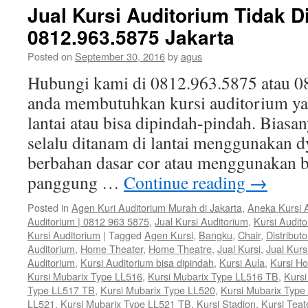
Jual Kursi Auditorium Tidak Di
0812.963.5875 Jakarta
Posted on
September 30, 2016
by
agus
Hubungi kami di 0812.963.5875 atau 08
anda membutuhkan kursi auditorium yan
lantai atau bisa dipindah-pindah. Biasa
selalu ditanam di lantai menggunakan dy
berbahan dasar cor atau menggunakan ba
panggung …
Continue reading
→
Posted in
Agen Kuri Auditorium Murah di Jakarta
,
Aneka Kursi 
Auditorium | 0812 963 5875
,
Jual Kursi Auditorium
,
Kursi Audit
Kursi Auditorium
|
Tagged
Agen Kursi
,
Bangku
,
Chair
,
Distributo
Auditorium
,
Home Theater
,
Home Theatre
,
Jual Kursi
,
Jual Kurs
Auditorium
,
Kursi Auditorium bisa dipindah
,
Kursi Aula
,
Kursi H
Kursi Mubarix Type LL516
,
Kursi Mubarix Type LL516 TB
,
Kursi
Type LL517 TB
,
Kursi Mubarix Type LL520
,
Kursi Mubarix Type
LL521
,
Kursi Mubarix Type LL521 TB
,
Kursi Stadion
,
Kursi Teat