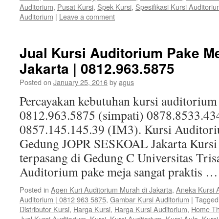
Auditorium
,
Pusat Kursi
,
Spek Kursi
,
Spesifikasi Kursi Auditori
Auditorium
|
Leave a comment
Jual Kursi Auditorium Pake M
Jakarta | 0812.963.5875
Posted on
January 25, 2016
by
agus
Percayakan kebutuhan kursi auditorium
0812.963.5875 (simpati) 0878.8533.43
0857.145.145.39 (IM3). Kursi Auditoriu
Gedung JOPR SESKOAL Jakarta Kursi A
terpasang di Gedung C Universitas Trisa
Auditorium pake meja sangat praktis 
Posted in
Agen Kuri Auditorium Murah di Jakarta
,
Aneka Kursi 
Auditorium | 0812 963 5875
,
Gambar Kursi Auditorium
|
Tagged
Distributor Kursi
,
Harga Kursi
,
Harga Kursi Auditorium
,
Home Th
Jual Kursi Auditorium
,
Kursi
,
Kursi Auditorium
,
Kursi Aula
,
Kurs