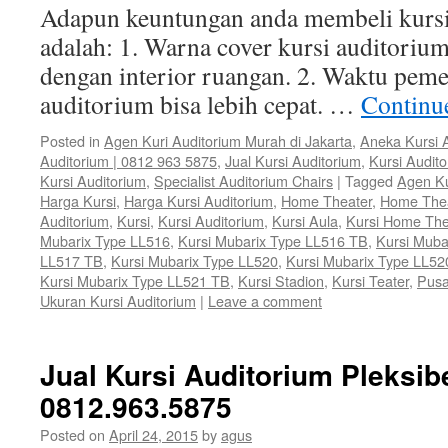
Adapun keuntungan anda membeli kursi
adalah: 1. Warna cover kursi auditorium
dengan interior ruangan. 2. Waktu peme
auditorium bisa lebih cepat. …
Continu
Posted in
Agen Kuri Auditorium Murah di Jakarta
,
Aneka Kursi 
Auditorium | 0812 963 5875
,
Jual Kursi Auditorium
,
Kursi Audit
Kursi Auditorium
,
Specialist Auditorium Chairs
|
Tagged
Agen Ku
Harga Kursi
,
Harga Kursi Auditorium
,
Home Theater
,
Home The
Auditorium
,
Kursi
,
Kursi Auditorium
,
Kursi Aula
,
Kursi Home The
Mubarix Type LL516
,
Kursi Mubarix Type LL516 TB
,
Kursi Muba
LL517 TB
,
Kursi Mubarix Type LL520
,
Kursi Mubarix Type LL52
Kursi Mubarix Type LL521 TB
,
Kursi Stadion
,
Kursi Teater
,
Pusa
Ukuran Kursi Auditorium
|
Leave a comment
Jual Kursi Auditorium Pleksibe
0812.963.5875
Posted on
April 24, 2015
by
agus