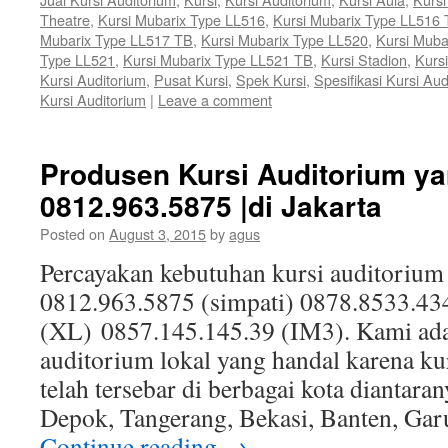
Theatre
,
Kursi Mubarix Type LL516
,
Kursi Mubarix Type LL516
Mubarix Type LL517 TB
,
Kursi Mubarix Type LL520
,
Kursi Muba
Type LL521
,
Kursi Mubarix Type LL521 TB
,
Kursi Stadion
,
Kursi
Kursi Auditorium
,
Pusat Kursi
,
Spek Kursi
,
Spesifikasi Kursi Aud
Kursi Auditorium
|
Leave a comment
Produsen Kursi Auditorium ya
0812.963.5875 |di Jakarta
Posted on
August 3, 2015
by
agus
Percayakan kebutuhan kursi auditorium
0812.963.5875 (simpati) 0878.8533.43
(XL) 0857.145.145.39 (IM3). Kami ada
auditorium lokal yang handal karena ku
telah tersebar di berbagai kota diantaran
Depok, Tangerang, Bekasi, Banten, Gar
Continue reading
→