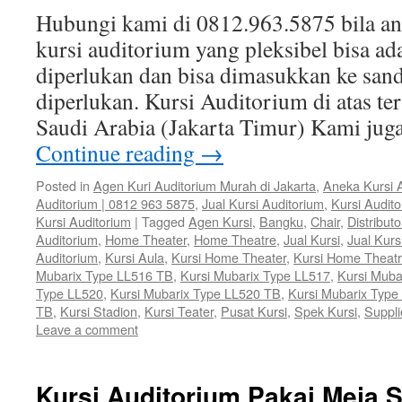
Hubungi kami di 0812.963.5875 bila 
kursi auditorium yang pleksibel bisa ad
diperlukan dan bisa dimasukkan ke sand
diperlukan. Kursi Auditorium di atas te
Saudi Arabia (Jakarta Timur) Kami ju
Continue reading
→
Posted in
Agen Kuri Auditorium Murah di Jakarta
,
Aneka Kursi 
Auditorium | 0812 963 5875
,
Jual Kursi Auditorium
,
Kursi Audit
Kursi Auditorium
|
Tagged
Agen Kursi
,
Bangku
,
Chair
,
Distributo
Auditorium
,
Home Theater
,
Home Theatre
,
Jual Kursi
,
Jual Kurs
Auditorium
,
Kursi Aula
,
Kursi Home Theater
,
Kursi Home Theat
Mubarix Type LL516 TB
,
Kursi Mubarix Type LL517
,
Kursi Muba
Type LL520
,
Kursi Mubarix Type LL520 TB
,
Kursi Mubarix Type
TB
,
Kursi Stadion
,
Kursi Teater
,
Pusat Kursi
,
Spek Kursi
,
Suppli
Leave a comment
Kursi Auditorium Pakai Meja