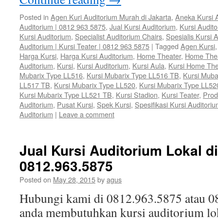
Posted in
Agen Kuri Auditorium Murah di Jakarta
,
Aneka Kursi 
Auditorium | 0812 963 5875
,
Jual Kursi Auditorium
,
Kursi Audit
Kursi Auditorium
,
Specialist Auditorium Chairs
,
Spesialis Kursi 
Auditorium | Kursi Teater | 0812 963 5875
|
Tagged
Agen Kursi
Harga Kursi
,
Harga Kursi Auditorium
,
Home Theater
,
Home The
Auditorium
,
Kursi
,
Kursi Auditorium
,
Kursi Aula
,
Kursi Home The
Mubarix Type LL516
,
Kursi Mubarix Type LL516 TB
,
Kursi Muba
LL517 TB
,
Kursi Mubarix Type LL520
,
Kursi Mubarix Type LL52
Kursi Mubarix Type LL521 TB
,
Kursi Stadion
,
Kursi Teater
,
Prod
Auditorium
,
Pusat Kursi
,
Spek Kursi
,
Spesifikasi Kursi Auditori
Auditorium
|
Leave a comment
Jual Kursi Auditorium Lokal di
0812.963.5875
Posted on
May 28, 2015
by
agus
Hubungi kami di 0812.963.5875 atau 0
anda membutuhkan kursi auditorium lok