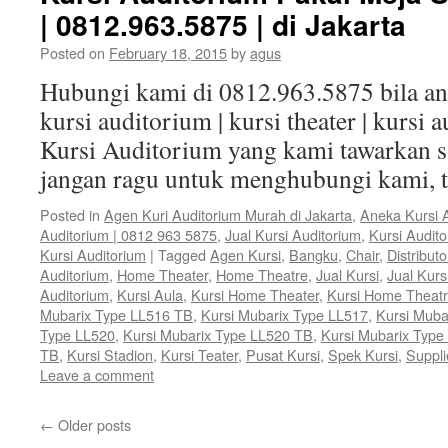
| 0812.963.5875 | di Jakarta
Posted on
February 18, 2015
by
agus
Hubungi kami di 0812.963.5875 bila 
kursi auditorium | kursi theater | kursi 
Kursi Auditorium yang kami tawarkan sa
jangan ragu untuk menghubungi kami, 
Posted in
Agen Kuri Auditorium Murah di Jakarta
,
Aneka Kursi 
Auditorium | 0812 963 5875
,
Jual Kursi Auditorium
,
Kursi Audit
Kursi Auditorium
|
Tagged
Agen Kursi
,
Bangku
,
Chair
,
Distributo
Auditorium
,
Home Theater
,
Home Theatre
,
Jual Kursi
,
Jual Kurs
Auditorium
,
Kursi Aula
,
Kursi Home Theater
,
Kursi Home Theat
Mubarix Type LL516 TB
,
Kursi Mubarix Type LL517
,
Kursi Muba
Type LL520
,
Kursi Mubarix Type LL520 TB
,
Kursi Mubarix Type
TB
,
Kursi Stadion
,
Kursi Teater
,
Pusat Kursi
,
Spek Kursi
,
Suppli
Leave a comment
←
Older posts