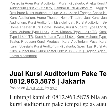
Posted in
Agen Kuri Auditorium Murah di Jakarta
,
Aneka Kursi 
Auditorium | 0812 963 5875
,
Gambar Kursi Auditorium
|
Tagged
Distributor Kursi Auditorium | 0812 963 5875 | Tagged Aneka Ku
Kursi Auditorium
,
Home Theater
,
Home Theatre
,
Jual Kursi
,
Jua
Auditorium
,
Kursi Auditorium bisa dipindah
,
Kursi Auditorium S
Home Theater
,
Kursi Home Theatre
,
Kursi Mubarix Type LL516
Kursi Mubarix Type LL517
,
Kursi Mubarix Type LL517 TB
,
Kursi
Type LL520 TB
,
Kursi Mubarix Type LL521
,
Kursi Mubarix Type
Teater
,
Produsen Kursi
,
Produsen Kursi Auditorium
,
Pusat Kurs
Kursi
,
Spesialis Kursi Auditorium di Jakarta
,
Spesifikasi Kursi A
Kursi Auditorium | Kursi Teater | 0812 963 5875 | Tagged Agen 
Leave a comment
Jual Kursi Auditorium Pake Te
0812.963.5875 | Jakarta
Posted on
July 9, 2019
by
agus
Hubungi kami di 0812.963.5875 bila 
kursi auditorium pake tempat gelas ata