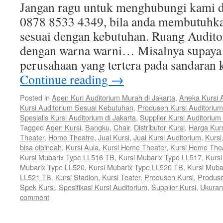
Jangan ragu untuk menghubungi kami d
0878 8533 4349, bila anda membutuhka
sesuai dengan kebutuhan. Ruang Audito
dengan warna warni… Misalnya supaya j
perusahaan yang tertera pada sandaran 
Continue reading
→
Posted in
Agen Kuri Auditorium Murah di Jakarta
,
Aneka Kursi 
Kursi Auditorium Sesuai Kebutuhan
,
Produsen Kursi Auditorium
Spesialis Kursi Auditorium di Jakarta
,
Supplier Kursi Auditorium
Tagged
Agen Kursi
,
Bangku
,
Chair
,
Distributor Kursi
,
Harga Kur
Theater
,
Home Theatre
,
Jual Kursi
,
Jual Kursi Auditorium
,
Kursi
bisa dipindah
,
Kursi Aula
,
Kursi Home Theater
,
Kursi Home The
Kursi Mubarix Type LL516 TB
,
Kursi Mubarix Type LL517
,
Kurs
Mubarix Type LL520
,
Kursi Mubarix Type LL520 TB
,
Kursi Muba
LL521 TB
,
Kursi Stadion
,
Kursi Teater
,
Produsen Kursi
,
Produse
Spek Kursi
,
Spesifikasi Kursi Auditorium
,
Supplier Kursi
,
Ukuran
comment