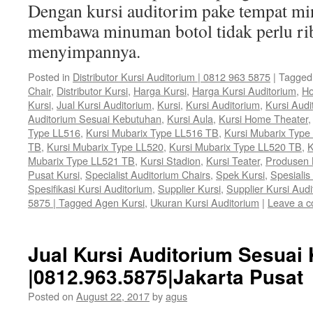
Dengan kursi auditorim pake tempat mi
membawa minuman botol tidak perlu rib
menyimpannya.
Posted in
Distributor Kursi Auditorium | 0812 963 5875
|
Tagged
Chair
,
Distributor Kursi
,
Harga Kursi
,
Harga Kursi Auditorium
,
Ho
Kursi
,
Jual Kursi Auditorium
,
Kursi
,
Kursi Auditorium
,
Kursi Audi
Auditorium Sesuai Kebutuhan
,
Kursi Aula
,
Kursi Home Theater
Type LL516
,
Kursi Mubarix Type LL516 TB
,
Kursi Mubarix Type
TB
,
Kursi Mubarix Type LL520
,
Kursi Mubarix Type LL520 TB
,
K
Mubarix Type LL521 TB
,
Kursi Stadion
,
Kursi Teater
,
Produsen 
Pusat Kursi
,
Specialist Auditorium Chairs
,
Spek Kursi
,
Spesialis
Spesifikasi Kursi Auditorium
,
Supplier Kursi
,
Supplier Kursi Audi
5875 | Tagged Agen Kursi
,
Ukuran Kursi Auditorium
|
Leave a 
Jual Kursi Auditorium Sesuai
|0812.963.5875|Jakarta Pusat
Posted on
August 22, 2017
by
agus