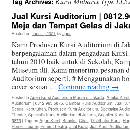
Kursi Mubarix Type LL5
Tag Archives:
Jual Kursi Auditorium | 0812.
Meja dan Tempat Gelas di Jak
Posted on
June 1, 2021
by
agus
Kami Produsen Kursi Auditorium di Jak
berpengalaman dalam pengadaan Kursi 
tahun 2010 baik untuk di Sekolah, Kam
Museum dll. Kami menerima pesanan de
Auditorium seperti: # Menggunakan bor
cover sesuai …
Continue reading
→
Posted in
Agen Kursi Auditorium Murah di Jakarta
,
Aneka Kursi
Auditorium | 0812 963 5875
,
Gambar Kursi Auditorium
,
Jual Kur
Sesuai Kebutuhan
,
Produsen Kursi Auditorium
,
Specialist Audi
Theater
,
Spesialis Kursi Auditorium di Jakarta
,
Supplier Kursi Au
5875
|
Tagged
Agen Kursi
,
Bangku
,
Chair
,
Distributor Kursi
,
Har
Home Theater
,
Home Theatre
,
Jual Kursi
,
Jual Kursi Auditorium