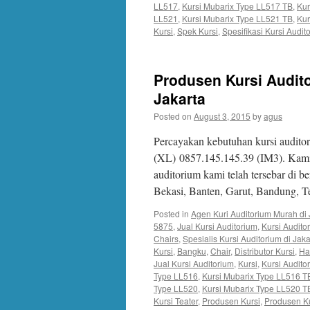
LL517
,
Kursi Mubarix Type LL517 TB
,
Kur
LL521
,
Kursi Mubarix Type LL521 TB
,
Kur
Kursi
,
Spek Kursi
,
Spesifikasi Kursi Audit
Produsen Kursi Audito
Jakarta
Posted on
August 3, 2015
by
agus
Percayakan kebutuhan kursi audito
(XL) 0857.145.145.39 (IM3). Kami 
auditorium kami telah tersebar di b
Bekasi, Banten, Garut, Bandung, 
Posted in
Agen Kuri Auditorium Murah di 
5875
,
Jual Kursi Auditorium
,
Kursi Audit
Chairs
,
Spesialis Kursi Auditorium di Jaka
Kursi
,
Bangku
,
Chair
,
Distributor Kursi
,
Ha
Jual Kursi Auditorium
,
Kursi
,
Kursi Audito
Type LL516
,
Kursi Mubarix Type LL516 T
Type LL520
,
Kursi Mubarix Type LL520 T
Kursi Teater
,
Produsen Kursi
,
Produsen Ku