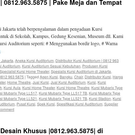
 | 0812.963.5875 | Pake Meja dan Tempat
 Jakarta telah berpengalaman dalam pengadaan Kursi
 untuk di Sekolah, Kampus, Gedung Kesenian, Museum dll. Kami
rsi Auditorium seperti: # Menggunakan bordir logo, # Warna
→
 Jakarta
,
Aneka Kursi Auditorium
,
Distributor Kursi Auditorium | 0812 963
si Auditorium
,
Kursi Auditorium Sesuai Kebutuhan
,
Produsen Kursi
Specialist Kursi Home Theater
,
Spesialis Kursi Auditorium di Jakarta
,
| 0812 963 5875
|
Tagged
Agen Kursi
,
Bangku
,
Chair
,
Distributor Kursi
,
Harga
ter
,
Home Theatre
,
Jual Kursi
,
Jual Kursi Auditorium
,
Kursi
,
Kursi
ah
,
Kursi Aula
,
Kursi Home Theater
,
Kursi Home Theatre
,
Kursi Mubarix Type
si Mubarix Type LL517
,
Kursi Mubarix Type LL517 TB
,
Kursi Mubarix Type
si Mubarix Type LL521
,
Kursi Mubarix Type LL521 TB
,
Kursi Stadion
,
Kursi
uditorium
,
Pusat Kursi
,
Spek Kursi
,
Spesifikasi Kursi Auditorium
,
Supplier
 comment
 Desain Khusus |0812.963.5875| di