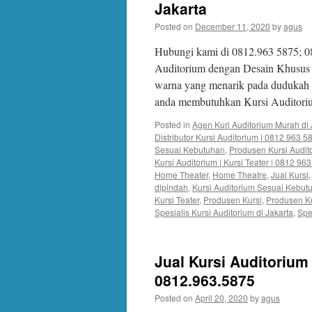
Jakarta
Posted on
December 11, 2020
by
agus
Hubungi kami di 0812.963 5875; 0
Auditorium dengan Desain Khusus 
warna yang menarik pada dudukah 
anda membutuhkan Kursi Auditor
Posted in
Agen Kuri Auditorium Murah di 
Distributor Kursi Auditorium | 0812 963 5
Sesuai Kebutuhan
,
Produsen Kursi Audit
Kursi Auditorium | Kursi Teater | 0812 96
Home Theater
,
Home Theatre
,
Jual Kursi
dipindah
,
Kursi Auditorium Sesuai Kebut
Kursi Teater
,
Produsen Kursi
,
Produsen Ku
Spesialis Kursi Auditorium di Jakarta
,
Spe
Jual Kursi Auditorium 
0812.963.5875
Posted on
April 20, 2020
by
agus