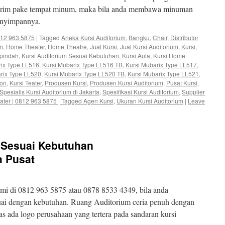
torim pake tempat minum, maka bila anda membawa minuman
menyimpannya.
0812 963 5875
|
Tagged
Aneka Kursi Auditorium
,
Bangku
,
Chair
,
Distributor
um
,
Home Theater
,
Home Theatre
,
Jual Kursi
,
Jual Kursi Auditorium
,
Kursi
,
ipindah
,
Kursi Auditorium Sesuai Kebutuhan
,
Kursi Aula
,
Kursi Home
rix Type LL516
,
Kursi Mubarix Type LL516 TB
,
Kursi Mubarix Type LL517
,
rix Type LL520
,
Kursi Mubarix Type LL520 TB
,
Kursi Mubarix Type LL521
,
ion
,
Kursi Teater
,
Produsen Kursi
,
Produsen Kursi Auditorium
,
Pusat Kursi
,
Spesialis Kursi Auditorium di Jakarta
,
Spesifikasi Kursi Auditorium
,
Supplier
Teater | 0812 963 5875 | Tagged Agen Kursi
,
Ukuran Kursi Auditorium
|
Leave
m Sesuai Kebutuhan
a Pusat
i di 0812 963 5875 atau 0878 8533 4349, bila anda
uai dengan kebutuhan. Ruang Auditorium ceria penuh dengan
 ada logo perusahaan yang tertera pada sandaran kursi