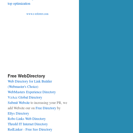
www.e-referrer.com
Free WebDirectory
Web Directory for Link Builder
(Webmaster's Choice)
WebMasters Experience Directory
VzAcc Global Directory
Submit Website
to increasing your PR, we
add Website our on
Free Directory
by
Ellys Directory
Robo Links Web Directory
Thredd IT Internet Directory
RedLinker - Free Seo Directory