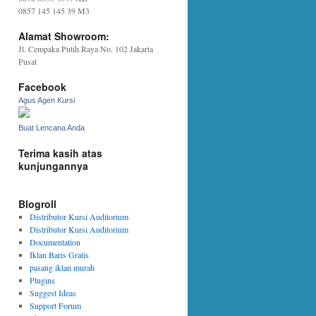
0857 145 145 39 M3
Alamat Showroom:
Jl. Cempaka Putih Raya No. 102 Jakarta
Pusat
Facebook
Agus Agen Kursi
Buat Lencana Anda
Terima kasih atas
kunjungannya
Blogroll
Distributor Kursi Auditorium
Distributor Kursi Auditorium
Documentation
Iklan Baris Gratis
pasang iklan murah
Plugins
Suggest Ideas
Support Forum