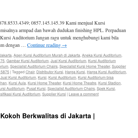
878.8533.4349; 0857.145.145.39 Kami menjual Kursi
misalnya armpad dan bawah dudukan finishing HPL. Perpaduan
Kursi Auditorium Jangan ragu untuk menghubungi kami bila
ium dengan …
Continue reading
→
Jakarta
,
Agen Kursi Auditorium Murah di Jakarta
,
Aneka Kursi Auditorium
,
875
,
Gambar Kursi Auditorium
,
Jual Kursi Auditorium
,
Kursi Auditorium
orium
,
Specialist Auditorium Chairs
,
Specialist Kursi Home Theater
,
Supplier
3 5875
|
Tagged
Chair
,
Distributor Kursi
,
Harga Kursi
,
Harga Kursi Auditorium
,
,
Jual Kursi Auditorium
,
Kursi
,
Kursi Auditorium
,
Kursi Auditorium bisa
uhan
,
Kursi Aula
,
Kursi Home Theater
,
Kursi Home Theatre
,
Kursi Stadion
,
rsi Auditorium
,
Pusat Kursi
,
Specialist Auditorium Chairs
,
Spek Kursi
,
sifikasi Kursi Auditorium
,
Supplier Kursi
|
Leave a comment
Kokoh Berkwalitas di Jakarta |