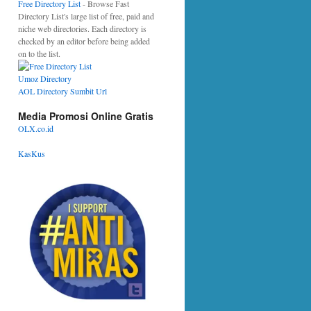
Free Directory List
- Browse Fast
Directory List's large list of free, paid and
niche web directories. Each directory is
checked by an editor before being added
on to the list.
Umoz Directory
AOL Directory Sumbit Url
Media Promosi Online Gratis
OLX.co.id
KasKus