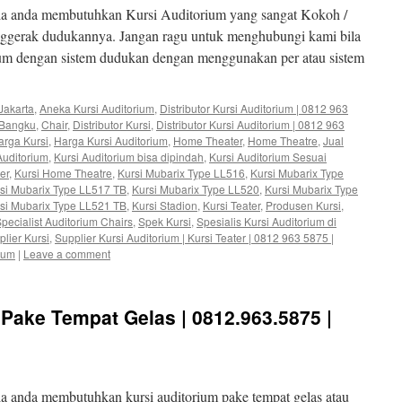
la anda membutuhkan Kursi Auditorium yang sangat Kokoh /
nggerak dudukannya. Jangan ragu untuk menghubungi kami bila
m dengan sistem dudukan dengan menggunakan per atau sistem
Jakarta
,
Aneka Kursi Auditorium
,
Distributor Kursi Auditorium | 0812 963
Bangku
,
Chair
,
Distributor Kursi
,
Distributor Kursi Auditorium | 0812 963
arga Kursi
,
Harga Kursi Auditorium
,
Home Theater
,
Home Theatre
,
Jual
Auditorium
,
Kursi Auditorium bisa dipindah
,
Kursi Auditorium Sesuai
er
,
Kursi Home Theatre
,
Kursi Mubarix Type LL516
,
Kursi Mubarix Type
si Mubarix Type LL517 TB
,
Kursi Mubarix Type LL520
,
Kursi Mubarix Type
si Mubarix Type LL521 TB
,
Kursi Stadion
,
Kursi Teater
,
Produsen Kursi
,
pecialist Auditorium Chairs
,
Spek Kursi
,
Spesialis Kursi Auditorium di
lier Kursi
,
Supplier Kursi Auditorium | Kursi Teater | 0812 963 5875 |
ium
|
Leave a comment
 Pake Tempat Gelas | 0812.963.5875 |
a anda membutuhkan kursi auditorium pake tempat gelas atau