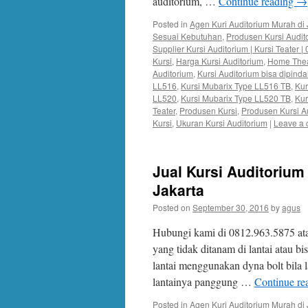
auditorium, …
Continue reading
→
Posted in
Agen Kuri Auditorium Murah di 
Sesuai Kebutuhan
,
Produsen Kursi Audit
Supplier Kursi Auditorium | Kursi Teater 
Kursi
,
Harga Kursi Auditorium
,
Home Thea
Auditorium
,
Kursi Auditorium bisa dipind
LL516
,
Kursi Mubarix Type LL516 TB
,
Kur
LL520
,
Kursi Mubarix Type LL520 TB
,
Kur
Teater
,
Produsen Kursi
,
Produsen Kursi A
Kursi
,
Ukuran Kursi Auditorium
|
Leave a
Jual Kursi Auditorium
Jakarta
Posted on
September 30, 2016
by
agus
Hubungi kami di 0812.963.5875 at
yang tidak ditanam di lantai atau b
lantai menggunakan dyna bolt bila 
lantainya panggung …
Continue re
Posted in
Agen Kuri Auditorium Murah di 