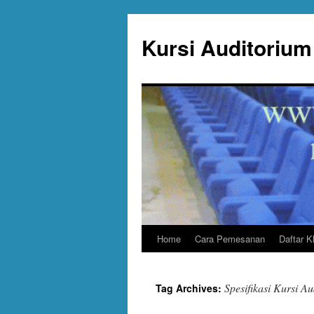
Skip
to
Kursi Auditorium 
content
Home
Cara Pemesanan
Daftar K
Spesifikasi Kursi A
Tag Archives: