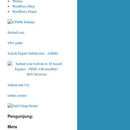
Themes
WordPress Blog
WordPress Planet
diolead.com
SEO guide
Search Engine Submission - AddMe
SEO Services
Submit Site Url
online casinos
Pengunjung:
Meta