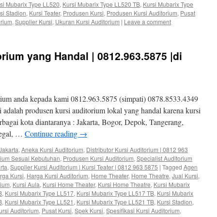
si Mubarix Type LL520
,
Kursi Mubarix Type LL520 TB
,
Kursi Mubarix Type
si Stadion
,
Kursi Teater
,
Produsen Kursi
,
Produsen Kursi Auditorium
,
Pusat
orium
,
Supplier Kursi
,
Ukuran Kursi Auditorium
|
Leave a comment
rium yang Handal | 0812.963.5875 |di
rium anda kepada kami 0812.963.5875 (simpati) 0878.8533.4349
adalah produsen kursi auditorium lokal yang handal karena kursi
erbagai kota diantaranya : Jakarta, Bogor, Depok, Tangerang,
Tegal, …
Continue reading
→
Jakarta
,
Aneka Kursi Auditorium
,
Distributor Kursi Auditorium | 0812 963
orium Sesuai Kebutuhan
,
Produsen Kursi Auditorium
,
Specialist Auditorium
rta
,
Supplier Kursi Auditorium | Kursi Teater | 0812 963 5875
|
Tagged
Agen
rga Kursi
,
Harga Kursi Auditorium
,
Home Theater
,
Home Theatre
,
Jual Kursi
,
rium
,
Kursi Aula
,
Kursi Home Theater
,
Kursi Home Theatre
,
Kursi Mubarix
B
,
Kursi Mubarix Type LL517
,
Kursi Mubarix Type LL517 TB
,
Kursi Mubarix
B
,
Kursi Mubarix Type LL521
,
Kursi Mubarix Type LL521 TB
,
Kursi Stadion
,
rsi Auditorium
,
Pusat Kursi
,
Spek Kursi
,
Spesifikasi Kursi Auditorium
,