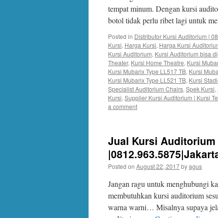
tempat minum. Dengan kursi audi
botol tidak perlu ribet lagi untuk 
Posted in
Distributor Kursi Auditorium | 
Kursi
,
Harga Kursi
,
Harga Kursi Auditori
Kursi Auditorium
,
Kursi Auditorium bisa d
Theater
,
Kursi Home Theatre
,
Kursi Muba
Kursi Mubarix Type LL517 TB
,
Kursi Muba
Kursi Mubarix Type LL521 TB
,
Kursi Stad
Specialist Auditorium Chairs
,
Spek Kursi
,
Kursi
,
Supplier Kursi Auditorium | Kursi 
a comment
Jual Kursi Auditoriu
|0812.963.5875|Jakart
Posted on
August 22, 2017
by
agus
Jangan ragu untuk menghubungi kam
membutuhkan kursi auditorium ses
warna warni… Misalnya supaya jelas