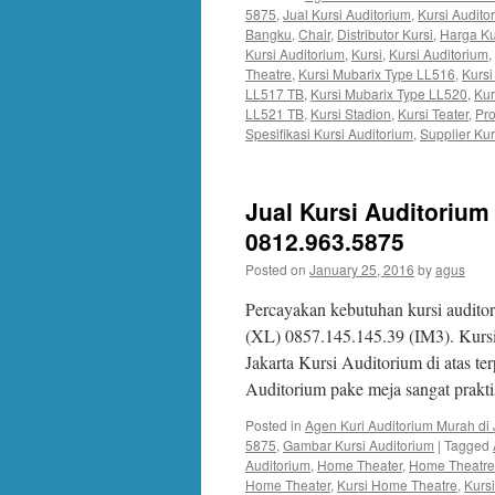
5875
,
Jual Kursi Auditorium
,
Kursi Audit
Bangku
,
Chair
,
Distributor Kursi
,
Harga Ku
Kursi Auditorium
,
Kursi
,
Kursi Auditorium
,
Theatre
,
Kursi Mubarix Type LL516
,
Kursi
LL517 TB
,
Kursi Mubarix Type LL520
,
Kur
LL521 TB
,
Kursi Stadion
,
Kursi Teater
,
Pro
Spesifikasi Kursi Auditorium
,
Supplier Kur
Jual Kursi Auditorium
0812.963.5875
Posted on
January 25, 2016
by
agus
Percayakan kebutuhan kursi audito
(XL) 0857.145.145.39 (IM3). Kur
Jakarta Kursi Auditorium di atas te
Auditorium pake meja sangat prak
Posted in
Agen Kuri Auditorium Murah di 
5875
,
Gambar Kursi Auditorium
|
Tagged
Auditorium
,
Home Theater
,
Home Theatre
Home Theater
,
Kursi Home Theatre
,
Kurs