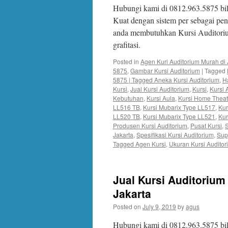
Hubungi kami di 0812.963.5875 bi
Kuat dengan sistem per sebagai pe
anda membutuhkan Kursi Auditoriu
grafitasi.
Posted in
Agen Kuri Auditorium Murah di 
5875
,
Gambar Kursi Auditorium
|
Tagged
5875 | Tagged Aneka Kursi Auditorium
,
H
Kursi
,
Jual Kursi Auditorium
,
Kursi
,
Kursi 
Kebutuhan
,
Kursi Aula
,
Kursi Home Theat
LL516 TB
,
Kursi Mubarix Type LL517
,
Kur
LL520 TB
,
Kursi Mubarix Type LL521
,
Kur
Produsen Kursi Auditorium
,
Pusat Kursi
,
S
Jakarta
,
Spesifikasi Kursi Auditorium
,
Supp
Tagged Agen Kursi
,
Ukuran Kursi Auditor
Jual Kursi Auditorium
Jakarta
Posted on
July 9, 2019
by
agus
Hubungi kami di 0812.963.5875 bil