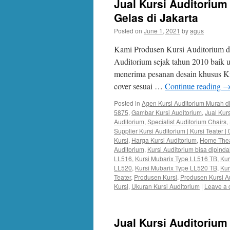
Jual Kursi Auditorium
Gelas di Jakarta
Posted on
June 1, 2021
by
agus
Kami Produsen Kursi Auditorium di
Auditorium sejak tahun 2010 baik
menerima pesanan desain khusus Ku
cover sesuai …
Continue reading
Posted in
Agen Kursi Auditorium Murah di
5875
,
Gambar Kursi Auditorium
,
Jual Kur
Auditorium
,
Specialist Auditorium Chairs
,
Supplier Kursi Auditorium | Kursi Teater 
Kursi
,
Harga Kursi Auditorium
,
Home Thea
Auditorium
,
Kursi Auditorium bisa dipind
LL516
,
Kursi Mubarix Type LL516 TB
,
Kur
LL520
,
Kursi Mubarix Type LL520 TB
,
Kur
Teater
,
Produsen Kursi
,
Produsen Kursi A
Kursi
,
Ukuran Kursi Auditorium
|
Leave a
Jual Kursi Auditorium