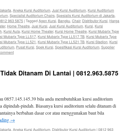
Jakarta
,
Aneka Kursi Auditorium
,
Jual Kursi Auditorium
,
Kursi Auditorium
orium
,
Specialist Auditorium Chairs
,
Spesialis Kursi Auditorium di Jakarta
,
| 0812 963 5875
|
Tagged
Agen Kursi
,
Bangku
,
Chair
,
Distributor Kursi
,
Harga
ter
,
Home Theatre
,
Jual Kursi
,
Jual Kursi Auditorium
,
Kursi
,
Kursi
ah
,
Kursi Aula
,
Kursi Home Theater
,
Kursi Home Theatre
,
Kursi Mubarix Type
si Mubarix Type LL517
,
Kursi Mubarix Type LL517 TB
,
Kursi Mubarix Type
si Mubarix Type LL521
,
Kursi Mubarix Type LL521 TB
,
Kursi Stadion
,
Kursi
uditorium
,
Pusat Kursi
,
Spek Kursi
,
Spesifikasi Kursi Auditorium
,
Supplier
 comment
 Tidak Ditanam Di Lantai | 0812.963.5875
au 0857.145.145.39 bila anda membutuhkan kursi auditorium
isa dipindah-pindah. Biasanya kursi auditorium selalu ditanam di
lantainya berbahan dasar cor atau menggunakan baut bila
ading
→
Jakarta
,
Aneka Kursi Auditorium
,
Distributor Kursi Auditorium | 0812 963