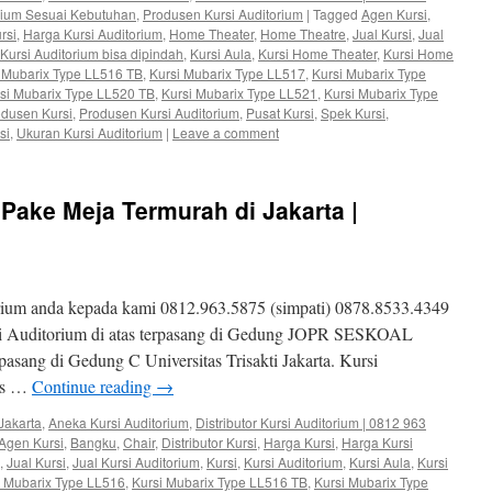
orium Sesuai Kebutuhan
,
Produsen Kursi Auditorium
|
Tagged
Agen Kursi
,
rsi
,
Harga Kursi Auditorium
,
Home Theater
,
Home Theatre
,
Jual Kursi
,
Jual
Kursi Auditorium bisa dipindah
,
Kursi Aula
,
Kursi Home Theater
,
Kursi Home
 Mubarix Type LL516 TB
,
Kursi Mubarix Type LL517
,
Kursi Mubarix Type
si Mubarix Type LL520 TB
,
Kursi Mubarix Type LL521
,
Kursi Mubarix Type
dusen Kursi
,
Produsen Kursi Auditorium
,
Pusat Kursi
,
Spek Kursi
,
si
,
Ukuran Kursi Auditorium
|
Leave a comment
 Pake Meja Termurah di Jakarta |
rium anda kepada kami 0812.963.5875 (simpati) 0878.8533.4349
si Auditorium di atas terpasang di Gedung JOPR SESKOAL
rpasang di Gedung C Universitas Trisakti Jakarta. Kursi
tis …
Continue reading
→
Jakarta
,
Aneka Kursi Auditorium
,
Distributor Kursi Auditorium | 0812 963
Agen Kursi
,
Bangku
,
Chair
,
Distributor Kursi
,
Harga Kursi
,
Harga Kursi
,
Jual Kursi
,
Jual Kursi Auditorium
,
Kursi
,
Kursi Auditorium
,
Kursi Aula
,
Kursi
i Mubarix Type LL516
,
Kursi Mubarix Type LL516 TB
,
Kursi Mubarix Type