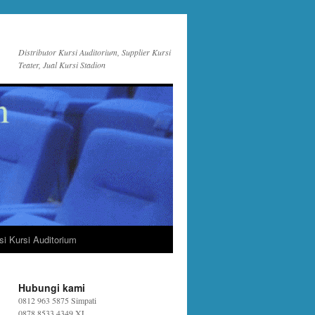
Distributor Kursi Auditorium, Supplier Kursi
Teater, Jual Kursi Stadion
si Kursi Auditorium
Hubungi kami
0812 963 5875 Simpati
0878 8533 4349 XL