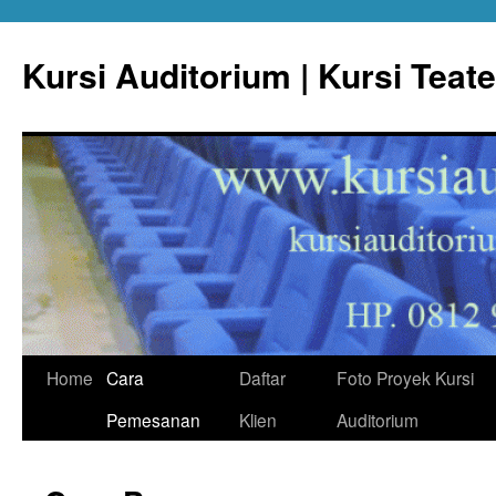
Skip
to
Kursi Auditorium | Kursi Teate
content
Home
Cara
Daftar
Foto Proyek Kursi
Pemesanan
Klien
Auditorium