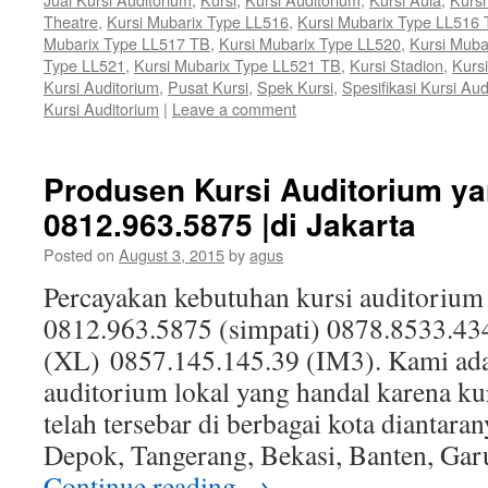
Theatre
,
Kursi Mubarix Type LL516
,
Kursi Mubarix Type LL516
Mubarix Type LL517 TB
,
Kursi Mubarix Type LL520
,
Kursi Muba
Type LL521
,
Kursi Mubarix Type LL521 TB
,
Kursi Stadion
,
Kursi
Kursi Auditorium
,
Pusat Kursi
,
Spek Kursi
,
Spesifikasi Kursi Aud
Kursi Auditorium
|
Leave a comment
Produsen Kursi Auditorium ya
0812.963.5875 |di Jakarta
Posted on
August 3, 2015
by
agus
Percayakan kebutuhan kursi auditorium
0812.963.5875 (simpati) 0878.8533.43
(XL) 0857.145.145.39 (IM3). Kami ada
auditorium lokal yang handal karena ku
telah tersebar di berbagai kota diantaran
Depok, Tangerang, Bekasi, Banten, Gar
Continue reading
→