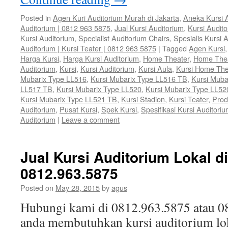
Posted in
Agen Kuri Auditorium Murah di Jakarta
,
Aneka Kursi 
Auditorium | 0812 963 5875
,
Jual Kursi Auditorium
,
Kursi Audit
Kursi Auditorium
,
Specialist Auditorium Chairs
,
Spesialis Kursi 
Auditorium | Kursi Teater | 0812 963 5875
|
Tagged
Agen Kursi
Harga Kursi
,
Harga Kursi Auditorium
,
Home Theater
,
Home The
Auditorium
,
Kursi
,
Kursi Auditorium
,
Kursi Aula
,
Kursi Home The
Mubarix Type LL516
,
Kursi Mubarix Type LL516 TB
,
Kursi Muba
LL517 TB
,
Kursi Mubarix Type LL520
,
Kursi Mubarix Type LL52
Kursi Mubarix Type LL521 TB
,
Kursi Stadion
,
Kursi Teater
,
Prod
Auditorium
,
Pusat Kursi
,
Spek Kursi
,
Spesifikasi Kursi Auditori
Auditorium
|
Leave a comment
Jual Kursi Auditorium Lokal di
0812.963.5875
Posted on
May 28, 2015
by
agus
Hubungi kami di 0812.963.5875 atau 0
anda membutuhkan kursi auditorium lok