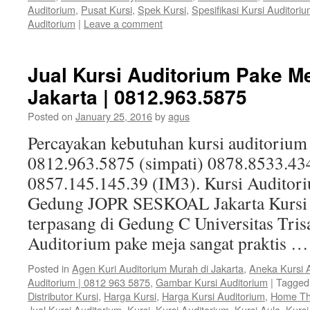
Auditorium
,
Pusat Kursi
,
Spek Kursi
,
Spesifikasi Kursi Auditori
Auditorium
|
Leave a comment
Jual Kursi Auditorium Pake M
Jakarta | 0812.963.5875
Posted on
January 25, 2016
by
agus
Percayakan kebutuhan kursi auditorium
0812.963.5875 (simpati) 0878.8533.43
0857.145.145.39 (IM3). Kursi Auditoriu
Gedung JOPR SESKOAL Jakarta Kursi A
terpasang di Gedung C Universitas Trisa
Auditorium pake meja sangat praktis 
Posted in
Agen Kuri Auditorium Murah di Jakarta
,
Aneka Kursi 
Auditorium | 0812 963 5875
,
Gambar Kursi Auditorium
|
Tagged
Distributor Kursi
,
Harga Kursi
,
Harga Kursi Auditorium
,
Home Th
Jual Kursi Auditorium
,
Kursi
,
Kursi Auditorium
,
Kursi Aula
,
Kurs