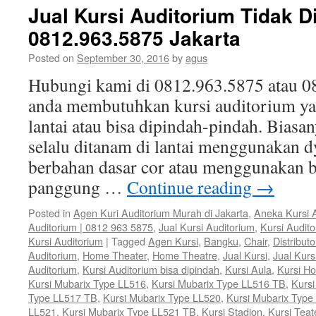
Jual Kursi Auditorium Tidak Di
0812.963.5875 Jakarta
Posted on
September 30, 2016
by
agus
Hubungi kami di 0812.963.5875 atau 08
anda membutuhkan kursi auditorium yan
lantai atau bisa dipindah-pindah. Biasa
selalu ditanam di lantai menggunakan dy
berbahan dasar cor atau menggunakan ba
panggung …
Continue reading
→
Posted in
Agen Kuri Auditorium Murah di Jakarta
,
Aneka Kursi 
Auditorium | 0812 963 5875
,
Jual Kursi Auditorium
,
Kursi Audit
Kursi Auditorium
|
Tagged
Agen Kursi
,
Bangku
,
Chair
,
Distributo
Auditorium
,
Home Theater
,
Home Theatre
,
Jual Kursi
,
Jual Kurs
Auditorium
,
Kursi Auditorium bisa dipindah
,
Kursi Aula
,
Kursi H
Kursi Mubarix Type LL516
,
Kursi Mubarix Type LL516 TB
,
Kursi
Type LL517 TB
,
Kursi Mubarix Type LL520
,
Kursi Mubarix Type
LL521
,
Kursi Mubarix Type LL521 TB
,
Kursi Stadion
,
Kursi Teat