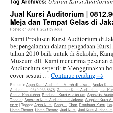
Ukuran Kursi Auditoriu
Tag Archives:
Jual Kursi Auditorium | 0812.
Meja dan Tempat Gelas di Jak
Posted on
June 1, 2021
by
agus
Kami Produsen Kursi Auditorium di Jak
berpengalaman dalam pengadaan Kursi 
tahun 2010 baik untuk di Sekolah, Kam
Museum dll. Kami menerima pesanan de
Auditorium seperti: # Menggunakan bor
cover sesuai …
Continue reading
→
Posted in
Agen Kursi Auditorium Murah di Jakarta
,
Aneka Kursi
Auditorium | 0812 963 5875
,
Gambar Kursi Auditorium
,
Jual Kur
Sesuai Kebutuhan
,
Produsen Kursi Auditorium
,
Specialist Audi
Theater
,
Spesialis Kursi Auditorium di Jakarta
,
Supplier Kursi Au
5875
|
Tagged
Agen Kursi
,
Bangku
,
Chair
,
Distributor Kursi
,
Har
Home Theater
,
Home Theatre
,
Jual Kursi
,
Jual Kursi Auditorium