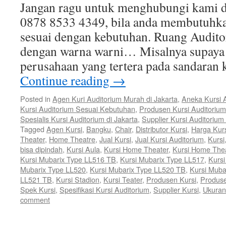
Jangan ragu untuk menghubungi kami d
0878 8533 4349, bila anda membutuhka
sesuai dengan kebutuhan. Ruang Audito
dengan warna warni… Misalnya supaya j
perusahaan yang tertera pada sandaran 
Continue reading
→
Posted in
Agen Kuri Auditorium Murah di Jakarta
,
Aneka Kursi 
Kursi Auditorium Sesuai Kebutuhan
,
Produsen Kursi Auditorium
Spesialis Kursi Auditorium di Jakarta
,
Supplier Kursi Auditorium
Tagged
Agen Kursi
,
Bangku
,
Chair
,
Distributor Kursi
,
Harga Kur
Theater
,
Home Theatre
,
Jual Kursi
,
Jual Kursi Auditorium
,
Kursi
bisa dipindah
,
Kursi Aula
,
Kursi Home Theater
,
Kursi Home The
Kursi Mubarix Type LL516 TB
,
Kursi Mubarix Type LL517
,
Kurs
Mubarix Type LL520
,
Kursi Mubarix Type LL520 TB
,
Kursi Muba
LL521 TB
,
Kursi Stadion
,
Kursi Teater
,
Produsen Kursi
,
Produse
Spek Kursi
,
Spesifikasi Kursi Auditorium
,
Supplier Kursi
,
Ukuran
comment