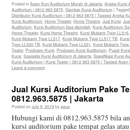
Posted in
Agen Kuri Auditorium Murah di Jakarta
,
Aneka Kursi 
Auditorium | 0812 963 5875
,
Gambar Kursi Auditorium
|
Tagged
Distributor Kursi Auditorium | 0812 963 5875 | Tagged Aneka Ku
Kursi Auditorium
,
Home Theater
,
Home Theatre
,
Jual Kursi
,
Jua
Auditorium
,
Kursi Auditorium bisa dipindah
,
Kursi Auditorium S
Home Theater
,
Kursi Home Theatre
,
Kursi Mubarix Type LL516
Kursi Mubarix Type LL517
,
Kursi Mubarix Type LL517 TB
,
Kursi
Type LL520 TB
,
Kursi Mubarix Type LL521
,
Kursi Mubarix Type
Teater
,
Produsen Kursi
,
Produsen Kursi Auditorium
,
Pusat Kurs
Kursi
,
Spesialis Kursi Auditorium di Jakarta
,
Spesifikasi Kursi A
Kursi Auditorium | Kursi Teater | 0812 963 5875 | Tagged Agen 
Leave a comment
Jual Kursi Auditorium Pake Te
0812.963.5875 | Jakarta
Posted on
July 9, 2019
by
agus
Hubungi kami di 0812.963.5875 bila 
kursi auditorium pake tempat gelas ata