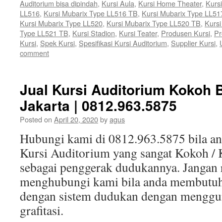
Auditorium bisa dipindah
,
Kursi Aula
,
Kursi Home Theater
,
Kurs
LL516
,
Kursi Mubarix Type LL516 TB
,
Kursi Mubarix Type LL51
Kursi Mubarix Type LL520
,
Kursi Mubarix Type LL520 TB
,
Kursi
Type LL521 TB
,
Kursi Stadion
,
Kursi Teater
,
Produsen Kursi
,
Pr
Kursi
,
Spek Kursi
,
Spesifikasi Kursi Auditorium
,
Supplier Kursi
,
comment
Jual Kursi Auditorium Kokoh B
Jakarta | 0812.963.5875
Posted on
April 20, 2020
by
agus
Hubungi kami di 0812.963.5875 bila 
Kursi Auditorium yang sangat Kokoh / 
sebagai penggerak dudukannya. Jangan 
menghubungi kami bila anda membutuh
dengan sistem dudukan dengan menggun
grafitasi.