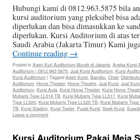
Hubungi kami di 0812.963.5875 bila 
kursi auditorium yang pleksibel bisa ad
diperlukan dan bisa dimasukkan ke sand
diperlukan. Kursi Auditorium di atas te
Saudi Arabia (Jakarta Timur) Kami ju
Continue reading
→
Posted in
Agen Kuri Auditorium Murah di Jakarta
,
Aneka Kursi 
Auditorium | 0812 963 5875
,
Jual Kursi Auditorium
,
Kursi Audit
Kursi Auditorium
|
Tagged
Agen Kursi
,
Bangku
,
Chair
,
Distributo
Auditorium
,
Home Theater
,
Home Theatre
,
Jual Kursi
,
Jual Kurs
Auditorium
,
Kursi Aula
,
Kursi Home Theater
,
Kursi Home Theat
Mubarix Type LL516 TB
,
Kursi Mubarix Type LL517
,
Kursi Muba
Type LL520
,
Kursi Mubarix Type LL520 TB
,
Kursi Mubarix Type
TB
,
Kursi Stadion
,
Kursi Teater
,
Pusat Kursi
,
Spek Kursi
,
Suppli
Leave a comment
Kursi Auditorium Pakai Meja