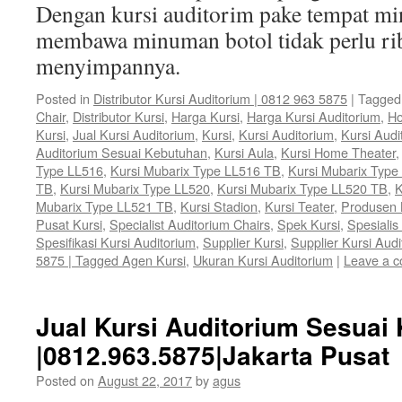
Dengan kursi auditorim pake tempat mi
membawa minuman botol tidak perlu rib
menyimpannya.
Posted in
Distributor Kursi Auditorium | 0812 963 5875
|
Tagged
Chair
,
Distributor Kursi
,
Harga Kursi
,
Harga Kursi Auditorium
,
Ho
Kursi
,
Jual Kursi Auditorium
,
Kursi
,
Kursi Auditorium
,
Kursi Audi
Auditorium Sesuai Kebutuhan
,
Kursi Aula
,
Kursi Home Theater
Type LL516
,
Kursi Mubarix Type LL516 TB
,
Kursi Mubarix Type
TB
,
Kursi Mubarix Type LL520
,
Kursi Mubarix Type LL520 TB
,
K
Mubarix Type LL521 TB
,
Kursi Stadion
,
Kursi Teater
,
Produsen 
Pusat Kursi
,
Specialist Auditorium Chairs
,
Spek Kursi
,
Spesialis
Spesifikasi Kursi Auditorium
,
Supplier Kursi
,
Supplier Kursi Audi
5875 | Tagged Agen Kursi
,
Ukuran Kursi Auditorium
|
Leave a 
Jual Kursi Auditorium Sesuai
|0812.963.5875|Jakarta Pusat
Posted on
August 22, 2017
by
agus