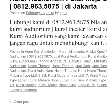
| 0812.963.5875 | di Jakarta
Posted on
February 18, 2015
by
agus
Hubungi kami di 0812.963.5875 bila 
kursi auditorium | kursi theater | kursi 
Kursi Auditorium yang kami tawarkan sa
jangan ragu untuk menghubungi kami, 
Posted in
Agen Kuri Auditorium Murah di Jakarta
,
Aneka Kursi 
Auditorium | 0812 963 5875
,
Jual Kursi Auditorium
,
Kursi Audit
Kursi Auditorium
|
Tagged
Agen Kursi
,
Bangku
,
Chair
,
Distributo
Auditorium
,
Home Theater
,
Home Theatre
,
Jual Kursi
,
Jual Kurs
Auditorium
,
Kursi Aula
,
Kursi Home Theater
,
Kursi Home Theat
Mubarix Type LL516 TB
,
Kursi Mubarix Type LL517
,
Kursi Muba
Type LL520
,
Kursi Mubarix Type LL520 TB
,
Kursi Mubarix Type
TB
,
Kursi Stadion
,
Kursi Teater
,
Pusat Kursi
,
Spek Kursi
,
Suppli
Leave a comment
←
Older posts