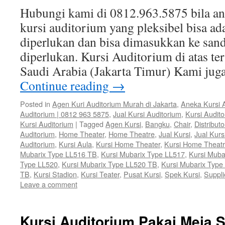
Hubungi kami di 0812.963.5875 bila 
kursi auditorium yang pleksibel bisa ad
diperlukan dan bisa dimasukkan ke sand
diperlukan. Kursi Auditorium di atas te
Saudi Arabia (Jakarta Timur) Kami ju
Continue reading
→
Posted in
Agen Kuri Auditorium Murah di Jakarta
,
Aneka Kursi 
Auditorium | 0812 963 5875
,
Jual Kursi Auditorium
,
Kursi Audit
Kursi Auditorium
|
Tagged
Agen Kursi
,
Bangku
,
Chair
,
Distributo
Auditorium
,
Home Theater
,
Home Theatre
,
Jual Kursi
,
Jual Kurs
Auditorium
,
Kursi Aula
,
Kursi Home Theater
,
Kursi Home Theat
Mubarix Type LL516 TB
,
Kursi Mubarix Type LL517
,
Kursi Muba
Type LL520
,
Kursi Mubarix Type LL520 TB
,
Kursi Mubarix Type
TB
,
Kursi Stadion
,
Kursi Teater
,
Pusat Kursi
,
Spek Kursi
,
Suppli
Leave a comment
Kursi Auditorium Pakai Meja