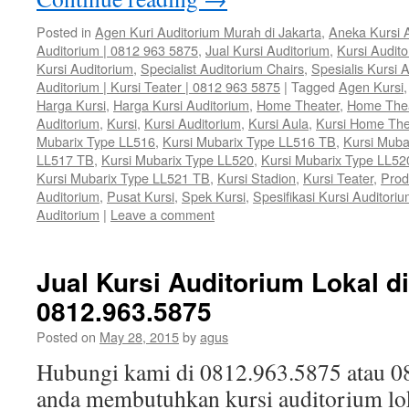
Posted in
Agen Kuri Auditorium Murah di Jakarta
,
Aneka Kursi 
Auditorium | 0812 963 5875
,
Jual Kursi Auditorium
,
Kursi Audit
Kursi Auditorium
,
Specialist Auditorium Chairs
,
Spesialis Kursi 
Auditorium | Kursi Teater | 0812 963 5875
|
Tagged
Agen Kursi
Harga Kursi
,
Harga Kursi Auditorium
,
Home Theater
,
Home The
Auditorium
,
Kursi
,
Kursi Auditorium
,
Kursi Aula
,
Kursi Home The
Mubarix Type LL516
,
Kursi Mubarix Type LL516 TB
,
Kursi Muba
LL517 TB
,
Kursi Mubarix Type LL520
,
Kursi Mubarix Type LL52
Kursi Mubarix Type LL521 TB
,
Kursi Stadion
,
Kursi Teater
,
Prod
Auditorium
,
Pusat Kursi
,
Spek Kursi
,
Spesifikasi Kursi Auditori
Auditorium
|
Leave a comment
Jual Kursi Auditorium Lokal di
0812.963.5875
Posted on
May 28, 2015
by
agus
Hubungi kami di 0812.963.5875 atau 0
anda membutuhkan kursi auditorium lok