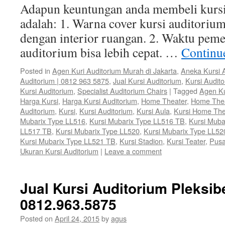
Adapun keuntungan anda membeli kursi
adalah: 1. Warna cover kursi auditorium
dengan interior ruangan. 2. Waktu peme
auditorium bisa lebih cepat. …
Continu
Posted in
Agen Kuri Auditorium Murah di Jakarta
,
Aneka Kursi 
Auditorium | 0812 963 5875
,
Jual Kursi Auditorium
,
Kursi Audit
Kursi Auditorium
,
Specialist Auditorium Chairs
|
Tagged
Agen Ku
Harga Kursi
,
Harga Kursi Auditorium
,
Home Theater
,
Home The
Auditorium
,
Kursi
,
Kursi Auditorium
,
Kursi Aula
,
Kursi Home The
Mubarix Type LL516
,
Kursi Mubarix Type LL516 TB
,
Kursi Muba
LL517 TB
,
Kursi Mubarix Type LL520
,
Kursi Mubarix Type LL52
Kursi Mubarix Type LL521 TB
,
Kursi Stadion
,
Kursi Teater
,
Pusa
Ukuran Kursi Auditorium
|
Leave a comment
Jual Kursi Auditorium Pleksibe
0812.963.5875
Posted on
April 24, 2015
by
agus