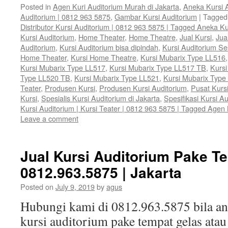
Posted in
Agen Kuri Auditorium Murah di Jakarta
,
Aneka Kursi 
Auditorium | 0812 963 5875
,
Gambar Kursi Auditorium
|
Tagged
Distributor Kursi Auditorium | 0812 963 5875 | Tagged Aneka Ku
Kursi Auditorium
,
Home Theater
,
Home Theatre
,
Jual Kursi
,
Jua
Auditorium
,
Kursi Auditorium bisa dipindah
,
Kursi Auditorium S
Home Theater
,
Kursi Home Theatre
,
Kursi Mubarix Type LL516
Kursi Mubarix Type LL517
,
Kursi Mubarix Type LL517 TB
,
Kursi
Type LL520 TB
,
Kursi Mubarix Type LL521
,
Kursi Mubarix Type
Teater
,
Produsen Kursi
,
Produsen Kursi Auditorium
,
Pusat Kurs
Kursi
,
Spesialis Kursi Auditorium di Jakarta
,
Spesifikasi Kursi A
Kursi Auditorium | Kursi Teater | 0812 963 5875 | Tagged Agen 
Leave a comment
Jual Kursi Auditorium Pake Te
0812.963.5875 | Jakarta
Posted on
July 9, 2019
by
agus
Hubungi kami di 0812.963.5875 bila 
kursi auditorium pake tempat gelas ata