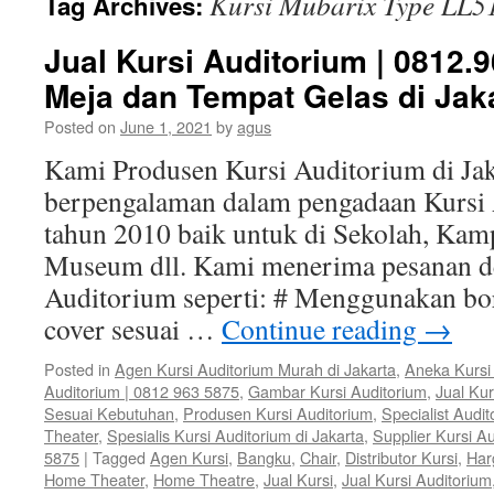
Kursi Mubarix Type LL5
Tag Archives:
Jual Kursi Auditorium | 0812.
Meja dan Tempat Gelas di Jak
Posted on
June 1, 2021
by
agus
Kami Produsen Kursi Auditorium di Jak
berpengalaman dalam pengadaan Kursi 
tahun 2010 baik untuk di Sekolah, Kam
Museum dll. Kami menerima pesanan de
Auditorium seperti: # Menggunakan bor
cover sesuai …
Continue reading
→
Posted in
Agen Kursi Auditorium Murah di Jakarta
,
Aneka Kursi
Auditorium | 0812 963 5875
,
Gambar Kursi Auditorium
,
Jual Kur
Sesuai Kebutuhan
,
Produsen Kursi Auditorium
,
Specialist Audi
Theater
,
Spesialis Kursi Auditorium di Jakarta
,
Supplier Kursi Au
5875
|
Tagged
Agen Kursi
,
Bangku
,
Chair
,
Distributor Kursi
,
Har
Home Theater
,
Home Theatre
,
Jual Kursi
,
Jual Kursi Auditorium