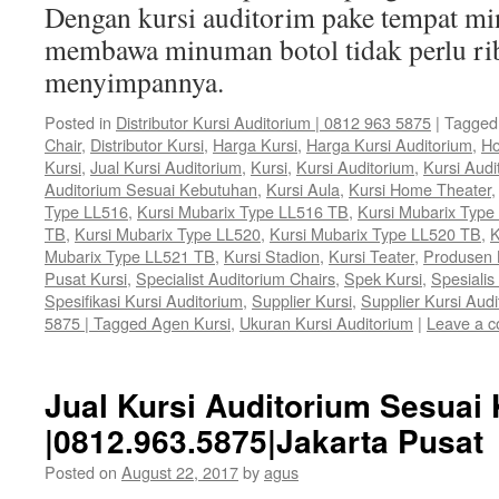
Dengan kursi auditorim pake tempat mi
membawa minuman botol tidak perlu rib
menyimpannya.
Posted in
Distributor Kursi Auditorium | 0812 963 5875
|
Tagged
Chair
,
Distributor Kursi
,
Harga Kursi
,
Harga Kursi Auditorium
,
Ho
Kursi
,
Jual Kursi Auditorium
,
Kursi
,
Kursi Auditorium
,
Kursi Audi
Auditorium Sesuai Kebutuhan
,
Kursi Aula
,
Kursi Home Theater
Type LL516
,
Kursi Mubarix Type LL516 TB
,
Kursi Mubarix Type
TB
,
Kursi Mubarix Type LL520
,
Kursi Mubarix Type LL520 TB
,
K
Mubarix Type LL521 TB
,
Kursi Stadion
,
Kursi Teater
,
Produsen 
Pusat Kursi
,
Specialist Auditorium Chairs
,
Spek Kursi
,
Spesialis
Spesifikasi Kursi Auditorium
,
Supplier Kursi
,
Supplier Kursi Audi
5875 | Tagged Agen Kursi
,
Ukuran Kursi Auditorium
|
Leave a 
Jual Kursi Auditorium Sesuai
|0812.963.5875|Jakarta Pusat
Posted on
August 22, 2017
by
agus