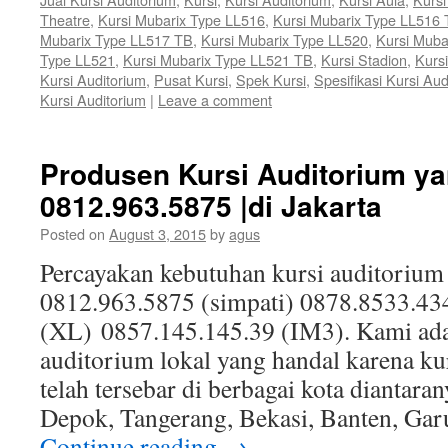
Theatre
,
Kursi Mubarix Type LL516
,
Kursi Mubarix Type LL516
Mubarix Type LL517 TB
,
Kursi Mubarix Type LL520
,
Kursi Muba
Type LL521
,
Kursi Mubarix Type LL521 TB
,
Kursi Stadion
,
Kursi
Kursi Auditorium
,
Pusat Kursi
,
Spek Kursi
,
Spesifikasi Kursi Aud
Kursi Auditorium
|
Leave a comment
Produsen Kursi Auditorium ya
0812.963.5875 |di Jakarta
Posted on
August 3, 2015
by
agus
Percayakan kebutuhan kursi auditorium
0812.963.5875 (simpati) 0878.8533.43
(XL) 0857.145.145.39 (IM3). Kami ada
auditorium lokal yang handal karena ku
telah tersebar di berbagai kota diantaran
Depok, Tangerang, Bekasi, Banten, Gar
Continue reading
→