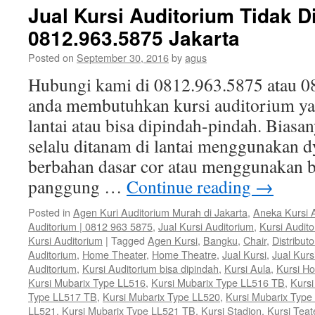
Jual Kursi Auditorium Tidak Di
0812.963.5875 Jakarta
Posted on
September 30, 2016
by
agus
Hubungi kami di 0812.963.5875 atau 08
anda membutuhkan kursi auditorium yan
lantai atau bisa dipindah-pindah. Biasa
selalu ditanam di lantai menggunakan dy
berbahan dasar cor atau menggunakan ba
panggung …
Continue reading
→
Posted in
Agen Kuri Auditorium Murah di Jakarta
,
Aneka Kursi 
Auditorium | 0812 963 5875
,
Jual Kursi Auditorium
,
Kursi Audit
Kursi Auditorium
|
Tagged
Agen Kursi
,
Bangku
,
Chair
,
Distributo
Auditorium
,
Home Theater
,
Home Theatre
,
Jual Kursi
,
Jual Kurs
Auditorium
,
Kursi Auditorium bisa dipindah
,
Kursi Aula
,
Kursi H
Kursi Mubarix Type LL516
,
Kursi Mubarix Type LL516 TB
,
Kursi
Type LL517 TB
,
Kursi Mubarix Type LL520
,
Kursi Mubarix Type
LL521
,
Kursi Mubarix Type LL521 TB
,
Kursi Stadion
,
Kursi Teat