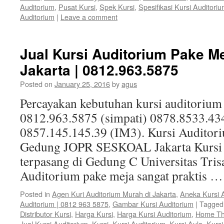
Auditorium
,
Pusat Kursi
,
Spek Kursi
,
Spesifikasi Kursi Auditori
Auditorium
|
Leave a comment
Jual Kursi Auditorium Pake M
Jakarta | 0812.963.5875
Posted on
January 25, 2016
by
agus
Percayakan kebutuhan kursi auditorium
0812.963.5875 (simpati) 0878.8533.43
0857.145.145.39 (IM3). Kursi Auditoriu
Gedung JOPR SESKOAL Jakarta Kursi A
terpasang di Gedung C Universitas Trisa
Auditorium pake meja sangat praktis 
Posted in
Agen Kuri Auditorium Murah di Jakarta
,
Aneka Kursi 
Auditorium | 0812 963 5875
,
Gambar Kursi Auditorium
|
Tagged
Distributor Kursi
,
Harga Kursi
,
Harga Kursi Auditorium
,
Home Th
Jual Kursi Auditorium
,
Kursi
,
Kursi Auditorium
,
Kursi Aula
,
Kurs