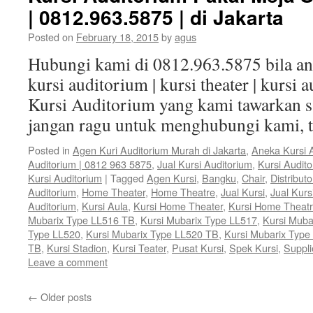
| 0812.963.5875 | di Jakarta
Posted on
February 18, 2015
by
agus
Hubungi kami di 0812.963.5875 bila 
kursi auditorium | kursi theater | kursi 
Kursi Auditorium yang kami tawarkan sa
jangan ragu untuk menghubungi kami, 
Posted in
Agen Kuri Auditorium Murah di Jakarta
,
Aneka Kursi 
Auditorium | 0812 963 5875
,
Jual Kursi Auditorium
,
Kursi Audit
Kursi Auditorium
|
Tagged
Agen Kursi
,
Bangku
,
Chair
,
Distributo
Auditorium
,
Home Theater
,
Home Theatre
,
Jual Kursi
,
Jual Kurs
Auditorium
,
Kursi Aula
,
Kursi Home Theater
,
Kursi Home Theat
Mubarix Type LL516 TB
,
Kursi Mubarix Type LL517
,
Kursi Muba
Type LL520
,
Kursi Mubarix Type LL520 TB
,
Kursi Mubarix Type
TB
,
Kursi Stadion
,
Kursi Teater
,
Pusat Kursi
,
Spek Kursi
,
Suppli
Leave a comment
←
Older posts