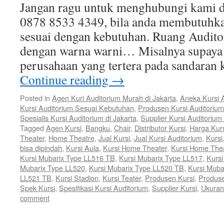
Jangan ragu untuk menghubungi kami d
0878 8533 4349, bila anda membutuhka
sesuai dengan kebutuhan. Ruang Audito
dengan warna warni… Misalnya supaya j
perusahaan yang tertera pada sandaran 
Continue reading
→
Posted in
Agen Kuri Auditorium Murah di Jakarta
,
Aneka Kursi 
Kursi Auditorium Sesuai Kebutuhan
,
Produsen Kursi Auditorium
Spesialis Kursi Auditorium di Jakarta
,
Supplier Kursi Auditorium
Tagged
Agen Kursi
,
Bangku
,
Chair
,
Distributor Kursi
,
Harga Kur
Theater
,
Home Theatre
,
Jual Kursi
,
Jual Kursi Auditorium
,
Kursi
bisa dipindah
,
Kursi Aula
,
Kursi Home Theater
,
Kursi Home The
Kursi Mubarix Type LL516 TB
,
Kursi Mubarix Type LL517
,
Kurs
Mubarix Type LL520
,
Kursi Mubarix Type LL520 TB
,
Kursi Muba
LL521 TB
,
Kursi Stadion
,
Kursi Teater
,
Produsen Kursi
,
Produse
Spek Kursi
,
Spesifikasi Kursi Auditorium
,
Supplier Kursi
,
Ukuran
comment