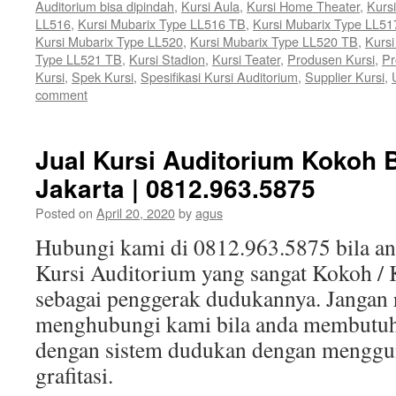
Auditorium bisa dipindah
,
Kursi Aula
,
Kursi Home Theater
,
Kurs
LL516
,
Kursi Mubarix Type LL516 TB
,
Kursi Mubarix Type LL51
Kursi Mubarix Type LL520
,
Kursi Mubarix Type LL520 TB
,
Kursi
Type LL521 TB
,
Kursi Stadion
,
Kursi Teater
,
Produsen Kursi
,
Pr
Kursi
,
Spek Kursi
,
Spesifikasi Kursi Auditorium
,
Supplier Kursi
,
comment
Jual Kursi Auditorium Kokoh B
Jakarta | 0812.963.5875
Posted on
April 20, 2020
by
agus
Hubungi kami di 0812.963.5875 bila 
Kursi Auditorium yang sangat Kokoh / 
sebagai penggerak dudukannya. Jangan 
menghubungi kami bila anda membutuh
dengan sistem dudukan dengan menggun
grafitasi.