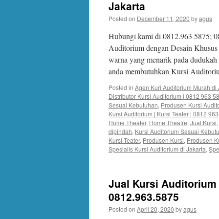
Jakarta
Posted on
December 11, 2020
by
agus
Hubungi kami di 0812.963 5875; 0
Auditorium dengan Desain Khusus 
warna yang menarik pada dudukah 
anda membutuhkan Kursi Auditor
Posted in
Agen Kuri Auditorium Murah di 
Distributor Kursi Auditorium | 0812 963 5
Sesuai Kebutuhan
,
Produsen Kursi Audit
Kursi Auditorium | Kursi Teater | 0812 96
Home Theater
,
Home Theatre
,
Jual Kursi
dipindah
,
Kursi Auditorium Sesuai Kebut
Kursi Teater
,
Produsen Kursi
,
Produsen Ku
Spesialis Kursi Auditorium di Jakarta
,
Spe
Jual Kursi Auditorium 
0812.963.5875
Posted on
April 20, 2020
by
agus