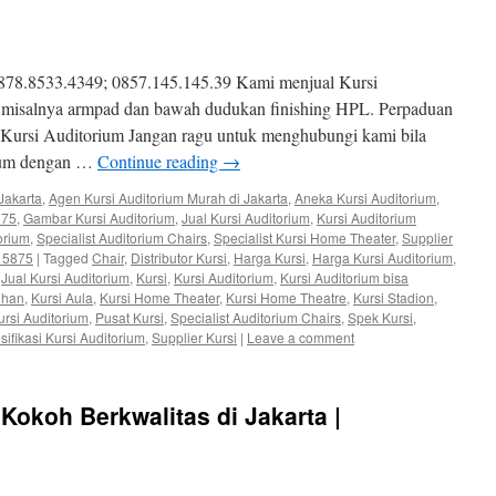
878.8533.4349; 0857.145.145.39 Kami menjual Kursi
misalnya armpad dan bawah dudukan finishing HPL. Perpaduan
Kursi Auditorium Jangan ragu untuk menghubungi kami bila
ium dengan …
Continue reading
→
Jakarta
,
Agen Kursi Auditorium Murah di Jakarta
,
Aneka Kursi Auditorium
,
875
,
Gambar Kursi Auditorium
,
Jual Kursi Auditorium
,
Kursi Auditorium
orium
,
Specialist Auditorium Chairs
,
Specialist Kursi Home Theater
,
Supplier
3 5875
|
Tagged
Chair
,
Distributor Kursi
,
Harga Kursi
,
Harga Kursi Auditorium
,
,
Jual Kursi Auditorium
,
Kursi
,
Kursi Auditorium
,
Kursi Auditorium bisa
uhan
,
Kursi Aula
,
Kursi Home Theater
,
Kursi Home Theatre
,
Kursi Stadion
,
rsi Auditorium
,
Pusat Kursi
,
Specialist Auditorium Chairs
,
Spek Kursi
,
sifikasi Kursi Auditorium
,
Supplier Kursi
|
Leave a comment
Kokoh Berkwalitas di Jakarta |