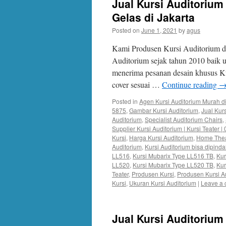
Jual Kursi Auditorium
Gelas di Jakarta
Posted on
June 1, 2021
by
agus
Kami Produsen Kursi Auditorium di
Auditorium sejak tahun 2010 baik
menerima pesanan desain khusus Ku
cover sesuai …
Continue reading
Posted in
Agen Kursi Auditorium Murah di
5875
,
Gambar Kursi Auditorium
,
Jual Kur
Auditorium
,
Specialist Auditorium Chairs
,
Supplier Kursi Auditorium | Kursi Teater 
Kursi
,
Harga Kursi Auditorium
,
Home Thea
Auditorium
,
Kursi Auditorium bisa dipind
LL516
,
Kursi Mubarix Type LL516 TB
,
Kur
LL520
,
Kursi Mubarix Type LL520 TB
,
Kur
Teater
,
Produsen Kursi
,
Produsen Kursi A
Kursi
,
Ukuran Kursi Auditorium
|
Leave a
Jual Kursi Auditorium