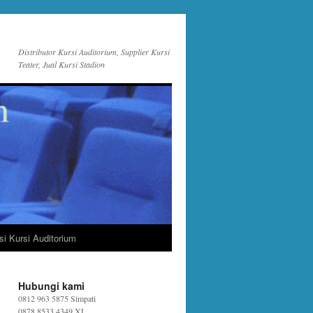
Distributor Kursi Auditorium, Supplier Kursi
Teater, Jual Kursi Stadion
si Kursi Auditorium
Hubungi kami
0812 963 5875 Simpati
0878 8533 4349 XL