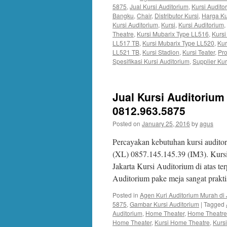
5875
,
Jual Kursi Auditorium
,
Kursi Audit
Bangku
,
Chair
,
Distributor Kursi
,
Harga Ku
Kursi Auditorium
,
Kursi
,
Kursi Auditorium
,
Theatre
,
Kursi Mubarix Type LL516
,
Kursi
LL517 TB
,
Kursi Mubarix Type LL520
,
Kur
LL521 TB
,
Kursi Stadion
,
Kursi Teater
,
Pro
Spesifikasi Kursi Auditorium
,
Supplier Kur
Jual Kursi Auditorium
0812.963.5875
Posted on
January 25, 2016
by
agus
Percayakan kebutuhan kursi audito
(XL) 0857.145.145.39 (IM3). Kur
Jakarta Kursi Auditorium di atas te
Auditorium pake meja sangat prak
Posted in
Agen Kuri Auditorium Murah di 
5875
,
Gambar Kursi Auditorium
|
Tagged
Auditorium
,
Home Theater
,
Home Theatre
Home Theater
,
Kursi Home Theatre
,
Kurs