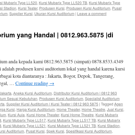
si Mubarix Type LL520
,
Kursi Mubarix Type LL520 TB
,
Kursi Mubarix Type
si Stadion
,
Kursi Teater
,
Produsen Kursi
,
Produsen Kursi Auditorium
,
Pusat
orium
,
Supplier Kursi
,
Ukuran Kursi Auditorium
|
Leave a comment
rium yang Handal | 0812.963.5875 |di
rium anda kepada kami 0812.963.5875 (simpati) 0878.8533.4349
adalah produsen kursi auditorium lokal yang handal karena kursi
erbagai kota diantaranya : Jakarta, Bogor, Depok, Tangerang,
Tegal, …
Continue reading
→
Jakarta
,
Aneka Kursi Auditorium
,
Distributor Kursi Auditorium | 0812 963
orium Sesuai Kebutuhan
,
Produsen Kursi Auditorium
,
Specialist Auditorium
rta
,
Supplier Kursi Auditorium | Kursi Teater | 0812 963 5875
|
Tagged
Agen
rga Kursi
,
Harga Kursi Auditorium
,
Home Theater
,
Home Theatre
,
Jual Kursi
,
rium
,
Kursi Aula
,
Kursi Home Theater
,
Kursi Home Theatre
,
Kursi Mubarix
B
,
Kursi Mubarix Type LL517
,
Kursi Mubarix Type LL517 TB
,
Kursi Mubarix
B
,
Kursi Mubarix Type LL521
,
Kursi Mubarix Type LL521 TB
,
Kursi Stadion
,
rsi Auditorium
,
Pusat Kursi
,
Spek Kursi
,
Spesifikasi Kursi Auditorium
,