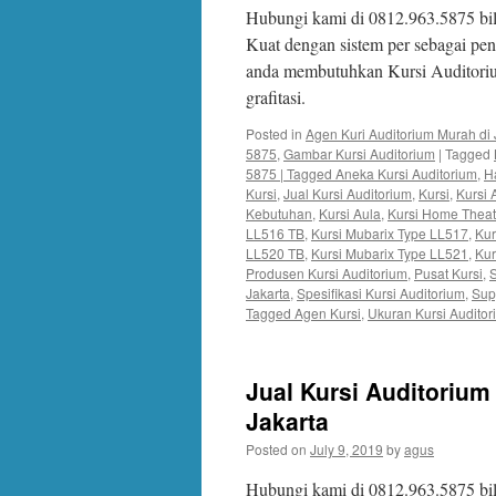
Hubungi kami di 0812.963.5875 bi
Kuat dengan sistem per sebagai pe
anda membutuhkan Kursi Auditoriu
grafitasi.
Posted in
Agen Kuri Auditorium Murah di 
5875
,
Gambar Kursi Auditorium
|
Tagged
5875 | Tagged Aneka Kursi Auditorium
,
H
Kursi
,
Jual Kursi Auditorium
,
Kursi
,
Kursi 
Kebutuhan
,
Kursi Aula
,
Kursi Home Theat
LL516 TB
,
Kursi Mubarix Type LL517
,
Kur
LL520 TB
,
Kursi Mubarix Type LL521
,
Kur
Produsen Kursi Auditorium
,
Pusat Kursi
,
S
Jakarta
,
Spesifikasi Kursi Auditorium
,
Supp
Tagged Agen Kursi
,
Ukuran Kursi Auditor
Jual Kursi Auditorium
Jakarta
Posted on
July 9, 2019
by
agus
Hubungi kami di 0812.963.5875 bil