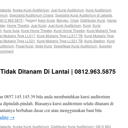
Jakarta
,
Aneka Kursi Auditorium
,
Jual Kursi Auditorium
,
Kursi Auditorium
orium
,
Specialist Auditorium Chairs
,
Spesialis Kursi Auditorium di Jakarta
,
| 0812 963 5875
|
Tagged
Agen Kursi
,
Bangku
,
Chair
,
Distributor Kursi
,
Harga
ter
,
Home Theatre
,
Jual Kursi
,
Jual Kursi Auditorium
,
Kursi
,
Kursi
ah
,
Kursi Aula
,
Kursi Home Theater
,
Kursi Home Theatre
,
Kursi Mubarix Type
si Mubarix Type LL517
,
Kursi Mubarix Type LL517 TB
,
Kursi Mubarix Type
si Mubarix Type LL521
,
Kursi Mubarix Type LL521 TB
,
Kursi Stadion
,
Kursi
uditorium
,
Pusat Kursi
,
Spek Kursi
,
Spesifikasi Kursi Auditorium
,
Supplier
 comment
 Tidak Ditanam Di Lantai | 0812.963.5875
au 0857.145.145.39 bila anda membutuhkan kursi auditorium
isa dipindah-pindah. Biasanya kursi auditorium selalu ditanam di
lantainya berbahan dasar cor atau menggunakan baut bila
ading
→
Jakarta
,
Aneka Kursi Auditorium
,
Distributor Kursi Auditorium | 0812 963