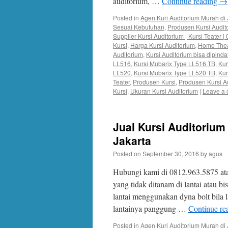
auditorium, …
Continue reading
→
Posted in
Agen Kuri Auditorium Murah di 
Sesuai Kebutuhan
,
Produsen Kursi Audit
Supplier Kursi Auditorium | Kursi Teater 
Kursi
,
Harga Kursi Auditorium
,
Home Thea
Auditorium
,
Kursi Auditorium bisa dipind
LL516
,
Kursi Mubarix Type LL516 TB
,
Kur
LL520
,
Kursi Mubarix Type LL520 TB
,
Kur
Teater
,
Produsen Kursi
,
Produsen Kursi A
Kursi
,
Ukuran Kursi Auditorium
|
Leave a
Jual Kursi Auditorium
Jakarta
Posted on
September 30, 2016
by
agus
Hubungi kami di 0812.963.5875 at
yang tidak ditanam di lantai atau b
lantai menggunakan dyna bolt bila 
lantainya panggung …
Continue re
Posted in
Agen Kuri Auditorium Murah di 