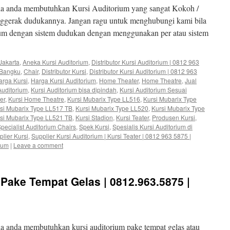
la anda membutuhkan Kursi Auditorium yang sangat Kokoh /
nggerak dudukannya. Jangan ragu untuk menghubungi kami bila
m dengan sistem dudukan dengan menggunakan per atau sistem
Jakarta
,
Aneka Kursi Auditorium
,
Distributor Kursi Auditorium | 0812 963
Bangku
,
Chair
,
Distributor Kursi
,
Distributor Kursi Auditorium | 0812 963
arga Kursi
,
Harga Kursi Auditorium
,
Home Theater
,
Home Theatre
,
Jual
Auditorium
,
Kursi Auditorium bisa dipindah
,
Kursi Auditorium Sesuai
er
,
Kursi Home Theatre
,
Kursi Mubarix Type LL516
,
Kursi Mubarix Type
si Mubarix Type LL517 TB
,
Kursi Mubarix Type LL520
,
Kursi Mubarix Type
si Mubarix Type LL521 TB
,
Kursi Stadion
,
Kursi Teater
,
Produsen Kursi
,
pecialist Auditorium Chairs
,
Spek Kursi
,
Spesialis Kursi Auditorium di
lier Kursi
,
Supplier Kursi Auditorium | Kursi Teater | 0812 963 5875 |
ium
|
Leave a comment
 Pake Tempat Gelas | 0812.963.5875 |
a anda membutuhkan kursi auditorium pake tempat gelas atau