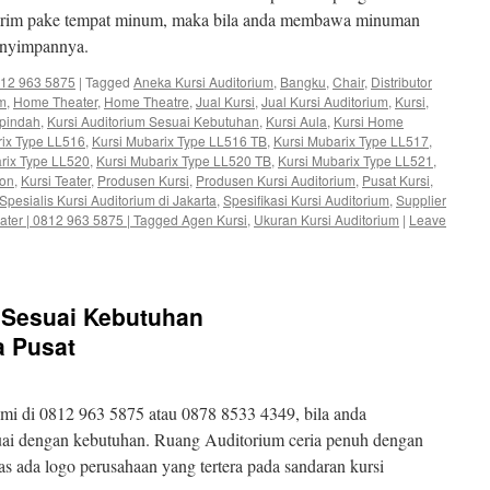
torim pake tempat minum, maka bila anda membawa minuman
menyimpannya.
0812 963 5875
|
Tagged
Aneka Kursi Auditorium
,
Bangku
,
Chair
,
Distributor
um
,
Home Theater
,
Home Theatre
,
Jual Kursi
,
Jual Kursi Auditorium
,
Kursi
,
ipindah
,
Kursi Auditorium Sesuai Kebutuhan
,
Kursi Aula
,
Kursi Home
rix Type LL516
,
Kursi Mubarix Type LL516 TB
,
Kursi Mubarix Type LL517
,
rix Type LL520
,
Kursi Mubarix Type LL520 TB
,
Kursi Mubarix Type LL521
,
ion
,
Kursi Teater
,
Produsen Kursi
,
Produsen Kursi Auditorium
,
Pusat Kursi
,
Spesialis Kursi Auditorium di Jakarta
,
Spesifikasi Kursi Auditorium
,
Supplier
Teater | 0812 963 5875 | Tagged Agen Kursi
,
Ukuran Kursi Auditorium
|
Leave
m Sesuai Kebutuhan
a Pusat
i di 0812 963 5875 atau 0878 8533 4349, bila anda
uai dengan kebutuhan. Ruang Auditorium ceria penuh dengan
 ada logo perusahaan yang tertera pada sandaran kursi