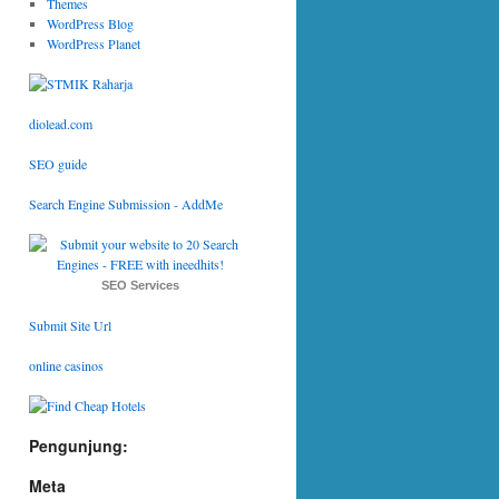
Themes
WordPress Blog
WordPress Planet
diolead.com
SEO guide
Search Engine Submission - AddMe
SEO Services
Submit Site Url
online casinos
Pengunjung:
Meta