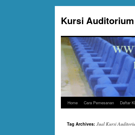
Skip
to
Kursi Auditorium 
content
Home
Cara Pemesanan
Daftar K
Jual Kursi Auditor
Tag Archives: