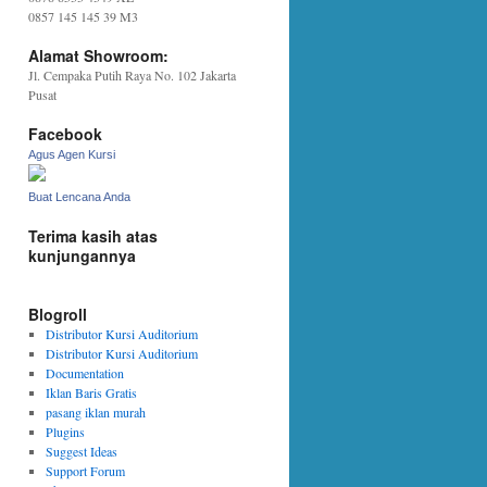
0857 145 145 39 M3
Alamat Showroom:
Jl. Cempaka Putih Raya No. 102 Jakarta
Pusat
Facebook
Agus Agen Kursi
Buat Lencana Anda
Terima kasih atas
kunjungannya
Blogroll
Distributor Kursi Auditorium
Distributor Kursi Auditorium
Documentation
Iklan Baris Gratis
pasang iklan murah
Plugins
Suggest Ideas
Support Forum