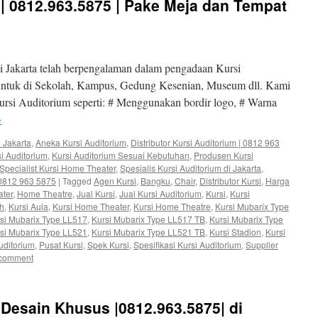
 | 0812.963.5875 | Pake Meja dan Tempat
 Jakarta telah berpengalaman dalam pengadaan Kursi
 untuk di Sekolah, Kampus, Gedung Kesenian, Museum dll. Kami
rsi Auditorium seperti: # Menggunakan bordir logo, # Warna
→
 Jakarta
,
Aneka Kursi Auditorium
,
Distributor Kursi Auditorium | 0812 963
si Auditorium
,
Kursi Auditorium Sesuai Kebutuhan
,
Produsen Kursi
Specialist Kursi Home Theater
,
Spesialis Kursi Auditorium di Jakarta
,
| 0812 963 5875
|
Tagged
Agen Kursi
,
Bangku
,
Chair
,
Distributor Kursi
,
Harga
ter
,
Home Theatre
,
Jual Kursi
,
Jual Kursi Auditorium
,
Kursi
,
Kursi
ah
,
Kursi Aula
,
Kursi Home Theater
,
Kursi Home Theatre
,
Kursi Mubarix Type
si Mubarix Type LL517
,
Kursi Mubarix Type LL517 TB
,
Kursi Mubarix Type
si Mubarix Type LL521
,
Kursi Mubarix Type LL521 TB
,
Kursi Stadion
,
Kursi
uditorium
,
Pusat Kursi
,
Spek Kursi
,
Spesifikasi Kursi Auditorium
,
Supplier
 comment
 Desain Khusus |0812.963.5875| di