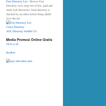
Free Directory List
- Browse Fast
Directory List's large list of free, paid and
niche web directories. Each directory is
checked by an editor before being added
on to the list.
Umoz Directory
AOL Directory Sumbit Url
Media Promosi Online Gratis
OLX.co.id
KasKus