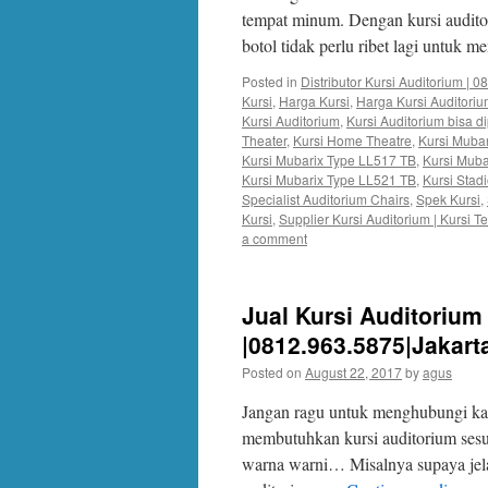
tempat minum. Dengan kursi audi
botol tidak perlu ribet lagi untuk 
Posted in
Distributor Kursi Auditorium | 
Kursi
,
Harga Kursi
,
Harga Kursi Auditori
Kursi Auditorium
,
Kursi Auditorium bisa d
Theater
,
Kursi Home Theatre
,
Kursi Muba
Kursi Mubarix Type LL517 TB
,
Kursi Muba
Kursi Mubarix Type LL521 TB
,
Kursi Stad
Specialist Auditorium Chairs
,
Spek Kursi
,
Kursi
,
Supplier Kursi Auditorium | Kursi 
a comment
Jual Kursi Auditoriu
|0812.963.5875|Jakart
Posted on
August 22, 2017
by
agus
Jangan ragu untuk menghubungi kam
membutuhkan kursi auditorium ses
warna warni… Misalnya supaya jelas