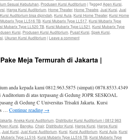
orium Sesuai Kebutuhan
,
Produsen Kursi Auditorium
|
Tagged
Agen Kursi
,
rsi
,
Harga Kursi Auditorium
,
Home Theater
,
Home Theatre
,
Jual Kursi
,
Jual
Kursi Auditorium bisa dipindah
,
Kursi Aula
,
Kursi Home Theater
,
Kursi Home
 Mubarix Type LL516 TB
,
Kursi Mubarix Type LL517
,
Kursi Mubarix Type
si Mubarix Type LL520 TB
,
Kursi Mubarix Type LL521
,
Kursi Mubarix Type
dusen Kursi
,
Produsen Kursi Auditorium
,
Pusat Kursi
,
Spek Kursi
,
si
,
Ukuran Kursi Auditorium
|
Leave a comment
 Pake Meja Termurah di Jakarta |
rium anda kepada kami 0812.963.5875 (simpati) 0878.8533.4349
si Auditorium di atas terpasang di Gedung JOPR SESKOAL
rpasang di Gedung C Universitas Trisakti Jakarta. Kursi
tis …
Continue reading
→
Jakarta
,
Aneka Kursi Auditorium
,
Distributor Kursi Auditorium | 0812 963
Agen Kursi
,
Bangku
,
Chair
,
Distributor Kursi
,
Harga Kursi
,
Harga Kursi
,
Jual Kursi
,
Jual Kursi Auditorium
,
Kursi
,
Kursi Auditorium
,
Kursi Aula
,
Kursi
i Mubarix Type LL516
,
Kursi Mubarix Type LL516 TB
,
Kursi Mubarix Type