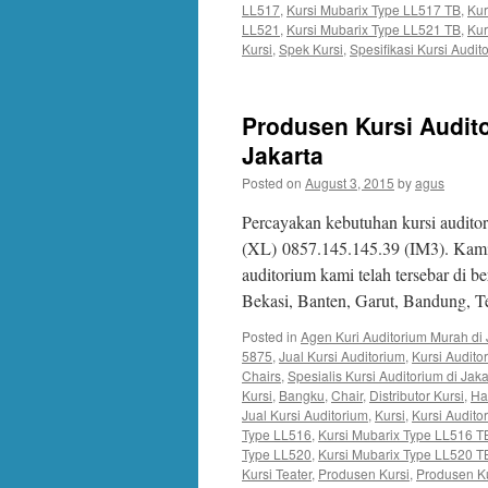
LL517
,
Kursi Mubarix Type LL517 TB
,
Kur
LL521
,
Kursi Mubarix Type LL521 TB
,
Kur
Kursi
,
Spek Kursi
,
Spesifikasi Kursi Audit
Produsen Kursi Audito
Jakarta
Posted on
August 3, 2015
by
agus
Percayakan kebutuhan kursi audito
(XL) 0857.145.145.39 (IM3). Kami 
auditorium kami telah tersebar di b
Bekasi, Banten, Garut, Bandung, 
Posted in
Agen Kuri Auditorium Murah di 
5875
,
Jual Kursi Auditorium
,
Kursi Audit
Chairs
,
Spesialis Kursi Auditorium di Jaka
Kursi
,
Bangku
,
Chair
,
Distributor Kursi
,
Ha
Jual Kursi Auditorium
,
Kursi
,
Kursi Audito
Type LL516
,
Kursi Mubarix Type LL516 T
Type LL520
,
Kursi Mubarix Type LL520 T
Kursi Teater
,
Produsen Kursi
,
Produsen Ku