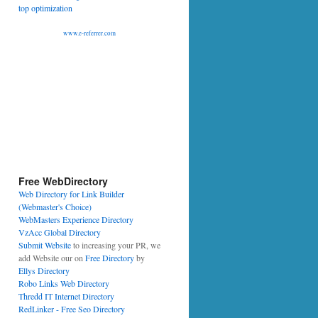
www.e-referrer.com
Free WebDirectory
Web Directory for Link Builder
(Webmaster's Choice)
WebMasters Experience Directory
VzAcc Global Directory
Submit Website
to increasing your PR, we
add Website our on
Free Directory
by
Ellys Directory
Robo Links Web Directory
Thredd IT Internet Directory
RedLinker - Free Seo Directory