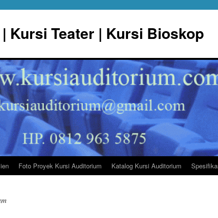
| Kursi Teater | Kursi Bioskop
lien
Foto Proyek Kursi Auditorium
Katalog Kursi Auditorium
Spesifika
ium