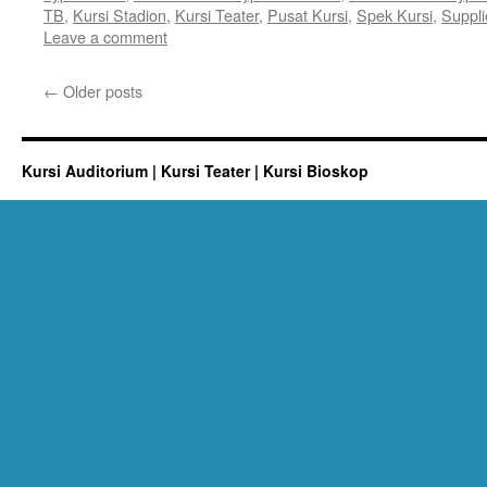
TB
,
Kursi Stadion
,
Kursi Teater
,
Pusat Kursi
,
Spek Kursi
,
Suppli
Leave a comment
←
Older posts
Kursi Auditorium | Kursi Teater | Kursi Bioskop