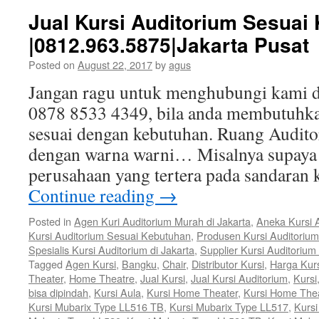
Jual Kursi Auditorium Sesuai
|0812.963.5875|Jakarta Pusat
Posted on
August 22, 2017
by
agus
Jangan ragu untuk menghubungi kami d
0878 8533 4349, bila anda membutuhka
sesuai dengan kebutuhan. Ruang Audito
dengan warna warni… Misalnya supaya j
perusahaan yang tertera pada sandaran 
Continue reading
→
Posted in
Agen Kuri Auditorium Murah di Jakarta
,
Aneka Kursi 
Kursi Auditorium Sesuai Kebutuhan
,
Produsen Kursi Auditorium
Spesialis Kursi Auditorium di Jakarta
,
Supplier Kursi Auditorium
Tagged
Agen Kursi
,
Bangku
,
Chair
,
Distributor Kursi
,
Harga Kur
Theater
,
Home Theatre
,
Jual Kursi
,
Jual Kursi Auditorium
,
Kursi
bisa dipindah
,
Kursi Aula
,
Kursi Home Theater
,
Kursi Home The
Kursi Mubarix Type LL516 TB
,
Kursi Mubarix Type LL517
,
Kurs