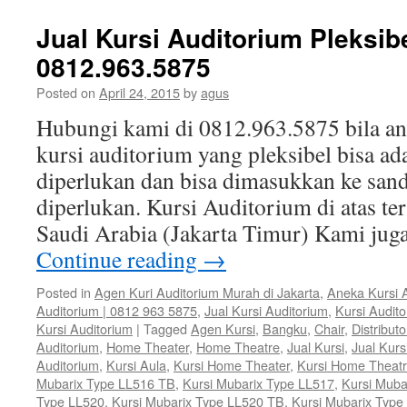
Jual Kursi Auditorium Pleksibe
0812.963.5875
Posted on
April 24, 2015
by
agus
Hubungi kami di 0812.963.5875 bila 
kursi auditorium yang pleksibel bisa ad
diperlukan dan bisa dimasukkan ke sand
diperlukan. Kursi Auditorium di atas te
Saudi Arabia (Jakarta Timur) Kami ju
Continue reading
→
Posted in
Agen Kuri Auditorium Murah di Jakarta
,
Aneka Kursi 
Auditorium | 0812 963 5875
,
Jual Kursi Auditorium
,
Kursi Audit
Kursi Auditorium
|
Tagged
Agen Kursi
,
Bangku
,
Chair
,
Distributo
Auditorium
,
Home Theater
,
Home Theatre
,
Jual Kursi
,
Jual Kurs
Auditorium
,
Kursi Aula
,
Kursi Home Theater
,
Kursi Home Theat
Mubarix Type LL516 TB
,
Kursi Mubarix Type LL517
,
Kursi Muba
Type LL520
,
Kursi Mubarix Type LL520 TB
,
Kursi Mubarix Type