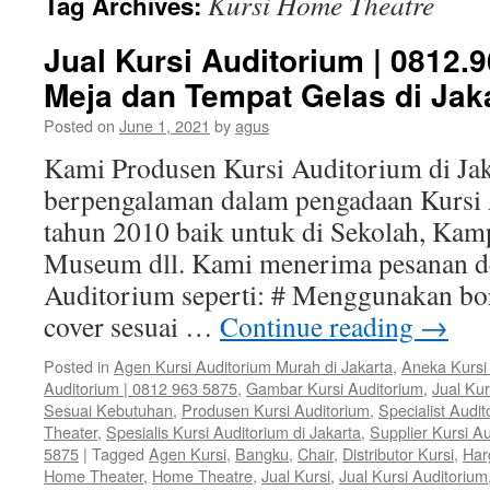
Kursi Home Theatre
Tag Archives:
Jual Kursi Auditorium | 0812.
Meja dan Tempat Gelas di Jak
Posted on
June 1, 2021
by
agus
Kami Produsen Kursi Auditorium di Jak
berpengalaman dalam pengadaan Kursi 
tahun 2010 baik untuk di Sekolah, Kam
Museum dll. Kami menerima pesanan de
Auditorium seperti: # Menggunakan bor
cover sesuai …
Continue reading
→
Posted in
Agen Kursi Auditorium Murah di Jakarta
,
Aneka Kursi
Auditorium | 0812 963 5875
,
Gambar Kursi Auditorium
,
Jual Kur
Sesuai Kebutuhan
,
Produsen Kursi Auditorium
,
Specialist Audi
Theater
,
Spesialis Kursi Auditorium di Jakarta
,
Supplier Kursi Au
5875
|
Tagged
Agen Kursi
,
Bangku
,
Chair
,
Distributor Kursi
,
Har
Home Theater
,
Home Theatre
,
Jual Kursi
,
Jual Kursi Auditorium