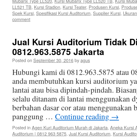
Mubarix Type LL520
,
Kursi Mubarix Type LL520 TB
,
Kursi Muba
LL521 TB
,
Kursi Stadion
,
Kursi Teater
,
Produsen Kursi
,
Produse
Spek Kursi
,
Spesifikasi Kursi Auditorium
,
Supplier Kursi
,
Ukuran
comment
Jual Kursi Auditorium Tidak Di
0812.963.5875 Jakarta
Posted on
September 30, 2016
by
agus
Hubungi kami di 0812.963.5875 atau 08
anda membutuhkan kursi auditorium yan
lantai atau bisa dipindah-pindah. Biasa
selalu ditanam di lantai menggunakan dy
berbahan dasar cor atau menggunakan ba
panggung …
Continue reading
→
Posted in
Agen Kuri Auditorium Murah di Jakarta
,
Aneka Kursi 
Auditorium | 0812 963 5875
,
Jual Kursi Auditorium
,
Kursi Audit