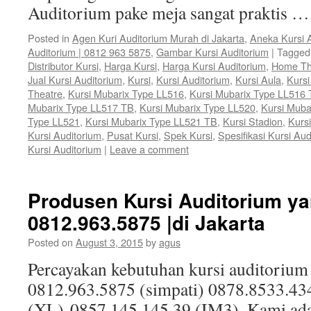
Auditorium pake meja sangat praktis 
Posted in
Agen Kuri Auditorium Murah di Jakarta
,
Aneka Kursi 
Auditorium | 0812 963 5875
,
Gambar Kursi Auditorium
|
Tagged
Distributor Kursi
,
Harga Kursi
,
Harga Kursi Auditorium
,
Home Th
Jual Kursi Auditorium
,
Kursi
,
Kursi Auditorium
,
Kursi Aula
,
Kurs
Theatre
,
Kursi Mubarix Type LL516
,
Kursi Mubarix Type LL516
Mubarix Type LL517 TB
,
Kursi Mubarix Type LL520
,
Kursi Muba
Type LL521
,
Kursi Mubarix Type LL521 TB
,
Kursi Stadion
,
Kursi
Kursi Auditorium
,
Pusat Kursi
,
Spek Kursi
,
Spesifikasi Kursi Aud
Kursi Auditorium
|
Leave a comment
Produsen Kursi Auditorium ya
0812.963.5875 |di Jakarta
Posted on
August 3, 2015
by
agus
Percayakan kebutuhan kursi auditorium
0812.963.5875 (simpati) 0878.8533.43
(XL) 0857.145.145.39 (IM3). Kami ada