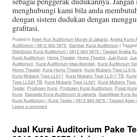
sebagai penggerak dudukannya. Jangan 
menghubungi kami bila anda membutuh
dengan sistem dudukan dengan menggun
grafitasi.
Posted in
Agen Kuri Auditorium Murah di Jakarta
,
Aneka Kursi 
Auditorium | 0812 963 5875
,
Gambar Kursi Auditorium
|
Tagged
Distributor Kursi Auditorium | 0812 963 5875 | Tagged Aneka Ku
Kursi Auditorium
,
Home Theater
,
Home Theatre
,
Jual Kursi
,
Jua
Auditorium
,
Kursi Auditorium bisa dipindah
,
Kursi Auditorium S
Home Theater
,
Kursi Home Theatre
,
Kursi Mubarix Type LL516
Kursi Mubarix Type LL517
,
Kursi Mubarix Type LL517 TB
,
Kursi
Type LL520 TB
,
Kursi Mubarix Type LL521
,
Kursi Mubarix Type
Teater
,
Produsen Kursi
,
Produsen Kursi Auditorium
,
Pusat Kurs
Kursi
,
Spesialis Kursi Auditorium di Jakarta
,
Spesifikasi Kursi A
Kursi Auditorium | Kursi Teater | 0812 963 5875 | Tagged Agen 
Leave a comment
Jual Kursi Auditorium Pake Te