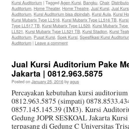
Kursi Auditorium
|
Tagged
Agen Kursi
,
Bangku
,
Chair
,
Distributo
Auditorium
,
Home Theater
,
Home Theatre
,
Jual Kursi
,
Jual Kurs
Auditorium
,
Kursi Auditorium bisa dipindah
,
Kursi Aula
,
Kursi H
Kursi Mubarix Type LL516
,
Kursi Mubarix Type LL516 TB
,
Kursi
Type LL517 TB
,
Kursi Mubarix Type LL520
,
Kursi Mubarix Type
LL521
,
Kursi Mubarix Type LL521 TB
,
Kursi Stadion
,
Kursi Teat
Auditorium
,
Pusat Kursi
,
Spek Kursi
,
Spesifikasi Kursi Auditori
Auditorium
|
Leave a comment
Jual Kursi Auditorium Pake M
Jakarta | 0812.963.5875
Posted on
January 25, 2016
by
agus
Percayakan kebutuhan kursi auditorium
0812.963.5875 (simpati) 0878.8533.43
0857.145.145.39 (IM3). Kursi Auditoriu
Gedung JOPR SESKOAL Jakarta Kursi A
terpasang di Gedung C Universitas Trisa