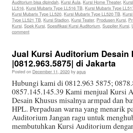
Auditorium bisa dipindah
,
Kursi Aula
,
Kursi Home Theater
,
Kurs
LL516
,
Kursi Mubarix Type LL516 TB
,
Kursi Mubarix Type LL51
Kursi Mubarix Type LL520
,
Kursi Mubarix Type LL520 TB
,
Kursi
Type LL521 TB
,
Kursi Stadion
,
Kursi Teater
,
Produsen Kursi
,
Pr
Kursi
,
Spek Kursi
,
Spesifikasi Kursi Auditorium
,
Supplier Kursi
,
comment
Jual Kursi Auditorium Desain
|0812.963.5875| di Jakarta
Posted on
December 11, 2020
by
agus
Hubungi kami di 0812.963 5875; 0878
0857.145.145.39 Kami menjual Kursi 
Desain Khusus misalnya armpad dan ba
HPL. Perpaduan warna yang menarik p
Auditorium Jangan ragu untuk menghub
membutuhkan Kursi Auditorium deng