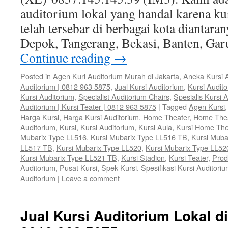
auditorium lokal yang handal karena ku
telah tersebar di berbagai kota diantaran
Depok, Tangerang, Bekasi, Banten, Gar
Continue reading
→
Posted in
Agen Kuri Auditorium Murah di Jakarta
,
Aneka Kursi 
Auditorium | 0812 963 5875
,
Jual Kursi Auditorium
,
Kursi Audit
Kursi Auditorium
,
Specialist Auditorium Chairs
,
Spesialis Kursi 
Auditorium | Kursi Teater | 0812 963 5875
|
Tagged
Agen Kursi
Harga Kursi
,
Harga Kursi Auditorium
,
Home Theater
,
Home The
Auditorium
,
Kursi
,
Kursi Auditorium
,
Kursi Aula
,
Kursi Home The
Mubarix Type LL516
,
Kursi Mubarix Type LL516 TB
,
Kursi Muba
LL517 TB
,
Kursi Mubarix Type LL520
,
Kursi Mubarix Type LL52
Kursi Mubarix Type LL521 TB
,
Kursi Stadion
,
Kursi Teater
,
Prod
Auditorium
,
Pusat Kursi
,
Spek Kursi
,
Spesifikasi Kursi Auditori
Auditorium
|
Leave a comment
Jual Kursi Auditorium Lokal di