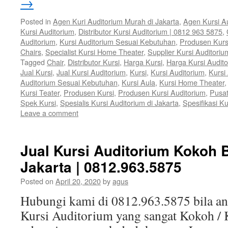
→
Posted in
Agen Kuri Auditorium Murah di Jakarta
,
Agen Kursi Au
Kursi Auditorium
,
Distributor Kursi Auditorium | 0812 963 5875
,
Auditorium
,
Kursi Auditorium Sesuai Kebutuhan
,
Produsen Kurs
Chairs
,
Specialist Kursi Home Theater
,
Supplier Kursi Auditoriu
Tagged
Chair
,
Distributor Kursi
,
Harga Kursi
,
Harga Kursi Audit
Jual Kursi
,
Jual Kursi Auditorium
,
Kursi
,
Kursi Auditorium
,
Kursi
Auditorium Sesuai Kebutuhan
,
Kursi Aula
,
Kursi Home Theater
Kursi Teater
,
Produsen Kursi
,
Produsen Kursi Auditorium
,
Pusat
Spek Kursi
,
Spesialis Kursi Auditorium di Jakarta
,
Spesifikasi Ku
Leave a comment
Jual Kursi Auditorium Kokoh B
Jakarta | 0812.963.5875
Posted on
April 20, 2020
by
agus
Hubungi kami di 0812.963.5875 bila 
Kursi Auditorium yang sangat Kokoh / 