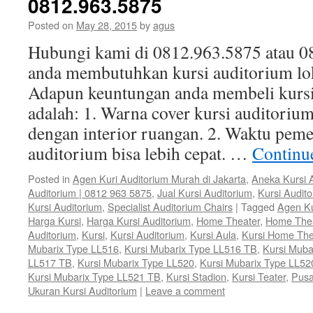
0812.963.5875
Posted on
May 28, 2015
by
agus
Hubungi kami di 0812.963.5875 atau 0
anda membutuhkan kursi auditorium lok
Adapun keuntungan anda membeli kursi
adalah: 1. Warna cover kursi auditorium
dengan interior ruangan. 2. Waktu peme
auditorium bisa lebih cepat. …
Continu
Posted in
Agen Kuri Auditorium Murah di Jakarta
,
Aneka Kursi 
Auditorium | 0812 963 5875
,
Jual Kursi Auditorium
,
Kursi Audit
Kursi Auditorium
,
Specialist Auditorium Chairs
|
Tagged
Agen Ku
Harga Kursi
,
Harga Kursi Auditorium
,
Home Theater
,
Home The
Auditorium
,
Kursi
,
Kursi Auditorium
,
Kursi Aula
,
Kursi Home The
Mubarix Type LL516
,
Kursi Mubarix Type LL516 TB
,
Kursi Muba
LL517 TB
,
Kursi Mubarix Type LL520
,
Kursi Mubarix Type LL52
Kursi Mubarix Type LL521 TB
,
Kursi Stadion
,
Kursi Teater
,
Pusa
Ukuran Kursi Auditorium
|
Leave a comment