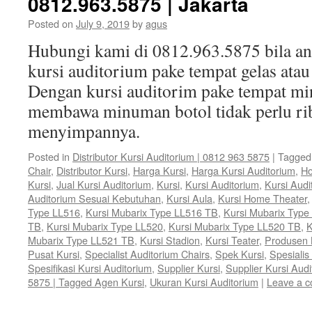
0812.963.5875 | Jakarta
Posted on
July 9, 2019
by
agus
Hubungi kami di 0812.963.5875 bila 
kursi auditorium pake tempat gelas ata
Dengan kursi auditorim pake tempat mi
membawa minuman botol tidak perlu rib
menyimpannya.
Posted in
Distributor Kursi Auditorium | 0812 963 5875
|
Tagged
Chair
,
Distributor Kursi
,
Harga Kursi
,
Harga Kursi Auditorium
,
Ho
Kursi
,
Jual Kursi Auditorium
,
Kursi
,
Kursi Auditorium
,
Kursi Audi
Auditorium Sesuai Kebutuhan
,
Kursi Aula
,
Kursi Home Theater
Type LL516
,
Kursi Mubarix Type LL516 TB
,
Kursi Mubarix Type
TB
,
Kursi Mubarix Type LL520
,
Kursi Mubarix Type LL520 TB
,
K
Mubarix Type LL521 TB
,
Kursi Stadion
,
Kursi Teater
,
Produsen 
Pusat Kursi
,
Specialist Auditorium Chairs
,
Spek Kursi
,
Spesialis
Spesifikasi Kursi Auditorium
,
Supplier Kursi
,
Supplier Kursi Audi
5875 | Tagged Agen Kursi
,
Ukuran Kursi Auditorium
|
Leave a 