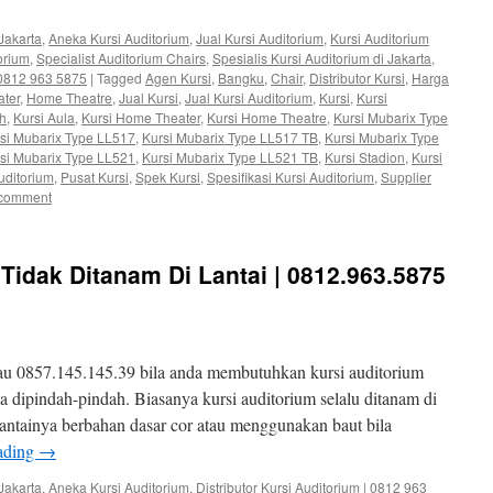
Jakarta
,
Aneka Kursi Auditorium
,
Jual Kursi Auditorium
,
Kursi Auditorium
orium
,
Specialist Auditorium Chairs
,
Spesialis Kursi Auditorium di Jakarta
,
| 0812 963 5875
|
Tagged
Agen Kursi
,
Bangku
,
Chair
,
Distributor Kursi
,
Harga
ter
,
Home Theatre
,
Jual Kursi
,
Jual Kursi Auditorium
,
Kursi
,
Kursi
ah
,
Kursi Aula
,
Kursi Home Theater
,
Kursi Home Theatre
,
Kursi Mubarix Type
si Mubarix Type LL517
,
Kursi Mubarix Type LL517 TB
,
Kursi Mubarix Type
si Mubarix Type LL521
,
Kursi Mubarix Type LL521 TB
,
Kursi Stadion
,
Kursi
uditorium
,
Pusat Kursi
,
Spek Kursi
,
Spesifikasi Kursi Auditorium
,
Supplier
 comment
 Tidak Ditanam Di Lantai | 0812.963.5875
au 0857.145.145.39 bila anda membutuhkan kursi auditorium
isa dipindah-pindah. Biasanya kursi auditorium selalu ditanam di
lantainya berbahan dasar cor atau menggunakan baut bila
ading
→
Jakarta
,
Aneka Kursi Auditorium
,
Distributor Kursi Auditorium | 0812 963