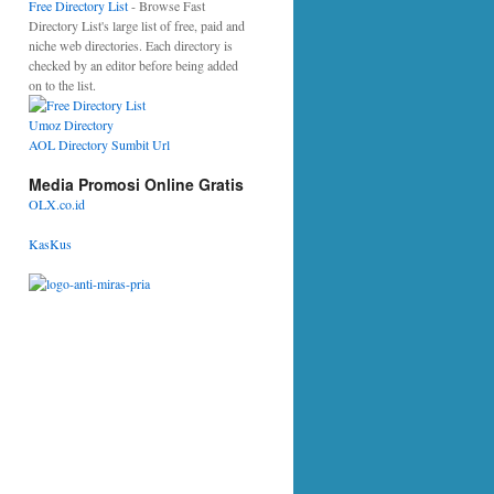
Free Directory List
- Browse Fast
Directory List's large list of free, paid and
niche web directories. Each directory is
checked by an editor before being added
on to the list.
Umoz Directory
AOL Directory Sumbit Url
Media Promosi Online Gratis
OLX.co.id
KasKus