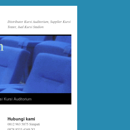
Distributor Kursi Auditorium, Supplier Kursi
Teater, Jual Kursi Stadion
si Kursi Auditorium
Hubungi kami
0812 963 5875 Simpati
0878 8533 4349 XL