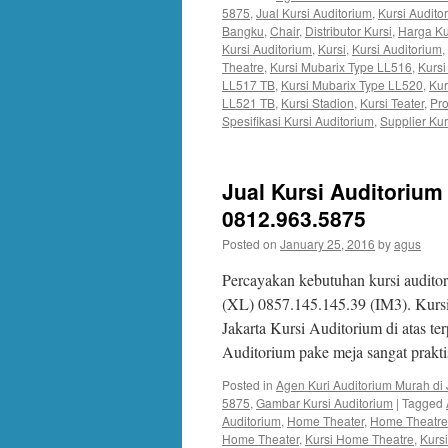
5875
,
Jual Kursi Auditorium
,
Kursi Audit
Bangku
,
Chair
,
Distributor Kursi
,
Harga Ku
Kursi Auditorium
,
Kursi
,
Kursi Auditorium
,
Theatre
,
Kursi Mubarix Type LL516
,
Kursi
LL517 TB
,
Kursi Mubarix Type LL520
,
Kur
LL521 TB
,
Kursi Stadion
,
Kursi Teater
,
Pro
Spesifikasi Kursi Auditorium
,
Supplier Kur
Jual Kursi Auditorium
0812.963.5875
Posted on
January 25, 2016
by
agus
Percayakan kebutuhan kursi audito
(XL) 0857.145.145.39 (IM3). Kur
Jakarta Kursi Auditorium di atas te
Auditorium pake meja sangat prak
Posted in
Agen Kuri Auditorium Murah di 
5875
,
Gambar Kursi Auditorium
|
Tagged
Auditorium
,
Home Theater
,
Home Theatre
Home Theater
,
Kursi Home Theatre
,
Kurs