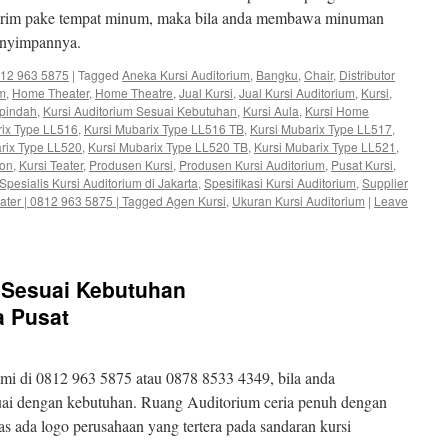
torim pake tempat minum, maka bila anda membawa minuman
menyimpannya.
0812 963 5875
|
Tagged
Aneka Kursi Auditorium
,
Bangku
,
Chair
,
Distributor
um
,
Home Theater
,
Home Theatre
,
Jual Kursi
,
Jual Kursi Auditorium
,
Kursi
,
ipindah
,
Kursi Auditorium Sesuai Kebutuhan
,
Kursi Aula
,
Kursi Home
rix Type LL516
,
Kursi Mubarix Type LL516 TB
,
Kursi Mubarix Type LL517
,
rix Type LL520
,
Kursi Mubarix Type LL520 TB
,
Kursi Mubarix Type LL521
,
ion
,
Kursi Teater
,
Produsen Kursi
,
Produsen Kursi Auditorium
,
Pusat Kursi
,
Spesialis Kursi Auditorium di Jakarta
,
Spesifikasi Kursi Auditorium
,
Supplier
Teater | 0812 963 5875 | Tagged Agen Kursi
,
Ukuran Kursi Auditorium
|
Leave
m Sesuai Kebutuhan
a Pusat
i di 0812 963 5875 atau 0878 8533 4349, bila anda
uai dengan kebutuhan. Ruang Auditorium ceria penuh dengan
 ada logo perusahaan yang tertera pada sandaran kursi