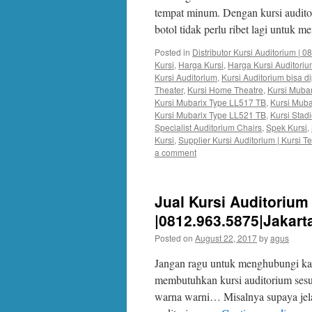
tempat minum. Dengan kursi audi
botol tidak perlu ribet lagi untuk 
Posted in
Distributor Kursi Auditorium | 
Kursi
,
Harga Kursi
,
Harga Kursi Auditori
Kursi Auditorium
,
Kursi Auditorium bisa d
Theater
,
Kursi Home Theatre
,
Kursi Muba
Kursi Mubarix Type LL517 TB
,
Kursi Muba
Kursi Mubarix Type LL521 TB
,
Kursi Stad
Specialist Auditorium Chairs
,
Spek Kursi
,
Kursi
,
Supplier Kursi Auditorium | Kursi 
a comment
Jual Kursi Auditoriu
|0812.963.5875|Jakart
Posted on
August 22, 2017
by
agus
Jangan ragu untuk menghubungi kam
membutuhkan kursi auditorium ses
warna warni… Misalnya supaya jelas