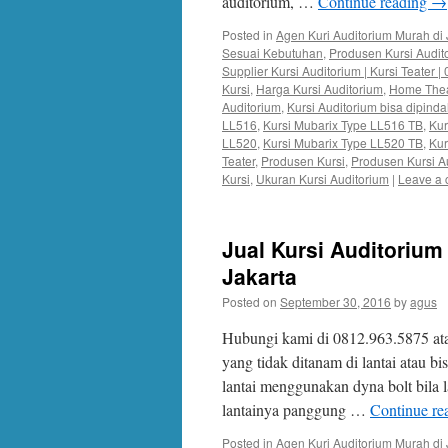
auditorium, …
Continue reading
→
Posted in
Agen Kuri Auditorium Murah di 
Sesuai Kebutuhan
,
Produsen Kursi Audit
Supplier Kursi Auditorium | Kursi Teater 
Kursi
,
Harga Kursi Auditorium
,
Home Thea
Auditorium
,
Kursi Auditorium bisa dipind
LL516
,
Kursi Mubarix Type LL516 TB
,
Kur
LL520
,
Kursi Mubarix Type LL520 TB
,
Kur
Teater
,
Produsen Kursi
,
Produsen Kursi A
Kursi
,
Ukuran Kursi Auditorium
|
Leave a
Jual Kursi Auditorium
Jakarta
Posted on
September 30, 2016
by
agus
Hubungi kami di 0812.963.5875 at
yang tidak ditanam di lantai atau b
lantai menggunakan dyna bolt bila 
lantainya panggung …
Continue re
Posted in
Agen Kuri Auditorium Murah di 