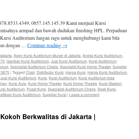
878.8533.4349; 0857.145.145.39 Kami menjual Kursi
misalnya armpad dan bawah dudukan finishing HPL. Perpaduan
Kursi Auditorium Jangan ragu untuk menghubungi kami bila
ium dengan …
Continue reading
→
Jakarta
,
Agen Kursi Auditorium Murah di Jakarta
,
Aneka Kursi Auditorium
,
875
,
Gambar Kursi Auditorium
,
Jual Kursi Auditorium
,
Kursi Auditorium
orium
,
Specialist Auditorium Chairs
,
Specialist Kursi Home Theater
,
Supplier
3 5875
|
Tagged
Chair
,
Distributor Kursi
,
Harga Kursi
,
Harga Kursi Auditorium
,
,
Jual Kursi Auditorium
,
Kursi
,
Kursi Auditorium
,
Kursi Auditorium bisa
uhan
,
Kursi Aula
,
Kursi Home Theater
,
Kursi Home Theatre
,
Kursi Stadion
,
rsi Auditorium
,
Pusat Kursi
,
Specialist Auditorium Chairs
,
Spek Kursi
,
sifikasi Kursi Auditorium
,
Supplier Kursi
|
Leave a comment
Kokoh Berkwalitas di Jakarta |