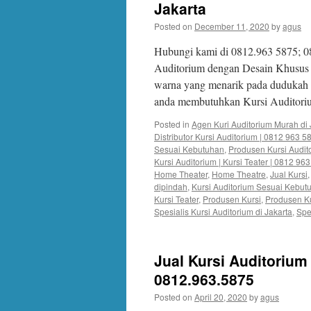
Jakarta
Posted on
December 11, 2020
by
agus
Hubungi kami di 0812.963 5875; 0
Auditorium dengan Desain Khusus 
warna yang menarik pada dudukah 
anda membutuhkan Kursi Auditor
Posted in
Agen Kuri Auditorium Murah di 
Distributor Kursi Auditorium | 0812 963 5
Sesuai Kebutuhan
,
Produsen Kursi Audit
Kursi Auditorium | Kursi Teater | 0812 96
Home Theater
,
Home Theatre
,
Jual Kursi
dipindah
,
Kursi Auditorium Sesuai Kebut
Kursi Teater
,
Produsen Kursi
,
Produsen Ku
Spesialis Kursi Auditorium di Jakarta
,
Spe
Jual Kursi Auditorium 
0812.963.5875
Posted on
April 20, 2020
by
agus