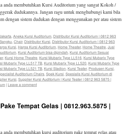
la anda membutuhkan Kursi Auditorium yang sangat Kokoh /
nggerak dudukannya. Jangan ragu untuk menghubungi kami bila
m dengan sistem dudukan dengan menggunakan per atau sistem
Jakarta
,
Aneka Kursi Auditorium
,
Distributor Kursi Auditorium | 0812 963
Bangku
,
Chair
,
Distributor Kursi
,
Distributor Kursi Auditorium | 0812 963
arga Kursi
,
Harga Kursi Auditorium
,
Home Theater
,
Home Theatre
,
Jual
Auditorium
,
Kursi Auditorium bisa dipindah
,
Kursi Auditorium Sesuai
er
,
Kursi Home Theatre
,
Kursi Mubarix Type LL516
,
Kursi Mubarix Type
si Mubarix Type LL517 TB
,
Kursi Mubarix Type LL520
,
Kursi Mubarix Type
si Mubarix Type LL521 TB
,
Kursi Stadion
,
Kursi Teater
,
Produsen Kursi
,
pecialist Auditorium Chairs
,
Spek Kursi
,
Spesialis Kursi Auditorium di
lier Kursi
,
Supplier Kursi Auditorium | Kursi Teater | 0812 963 5875 |
ium
|
Leave a comment
 Pake Tempat Gelas | 0812.963.5875 |
a anda membutuhkan kursi auditorium pake tempat gelas atau