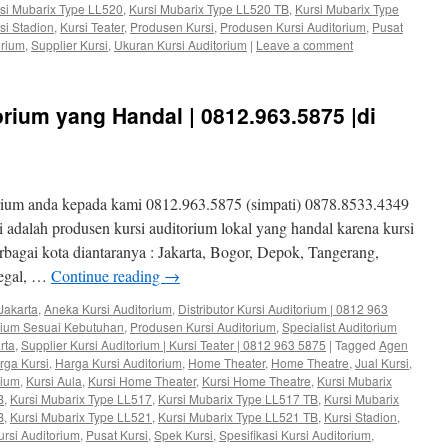
si Mubarix Type LL520
,
Kursi Mubarix Type LL520 TB
,
Kursi Mubarix Type
si Stadion
,
Kursi Teater
,
Produsen Kursi
,
Produsen Kursi Auditorium
,
Pusat
orium
,
Supplier Kursi
,
Ukuran Kursi Auditorium
|
Leave a comment
rium yang Handal | 0812.963.5875 |di
rium anda kepada kami 0812.963.5875 (simpati) 0878.8533.4349
adalah produsen kursi auditorium lokal yang handal karena kursi
erbagai kota diantaranya : Jakarta, Bogor, Depok, Tangerang,
Tegal, …
Continue reading
→
Jakarta
,
Aneka Kursi Auditorium
,
Distributor Kursi Auditorium | 0812 963
orium Sesuai Kebutuhan
,
Produsen Kursi Auditorium
,
Specialist Auditorium
rta
,
Supplier Kursi Auditorium | Kursi Teater | 0812 963 5875
|
Tagged
Agen
rga Kursi
,
Harga Kursi Auditorium
,
Home Theater
,
Home Theatre
,
Jual Kursi
,
rium
,
Kursi Aula
,
Kursi Home Theater
,
Kursi Home Theatre
,
Kursi Mubarix
B
,
Kursi Mubarix Type LL517
,
Kursi Mubarix Type LL517 TB
,
Kursi Mubarix
B
,
Kursi Mubarix Type LL521
,
Kursi Mubarix Type LL521 TB
,
Kursi Stadion
,
rsi Auditorium
,
Pusat Kursi
,
Spek Kursi
,
Spesifikasi Kursi Auditorium
,