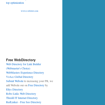
www.e-referrer.com
Free WebDirectory
Web Directory for Link Builder
(Webmaster's Choice)
WebMasters Experience Directory
VzAcc Global Directory
Submit Website
to increasing your PR, we
add Website our on
Free Directory
by
Ellys Directory
Robo Links Web Directory
Thredd IT Internet Directory
RedLinker - Free Seo Directory