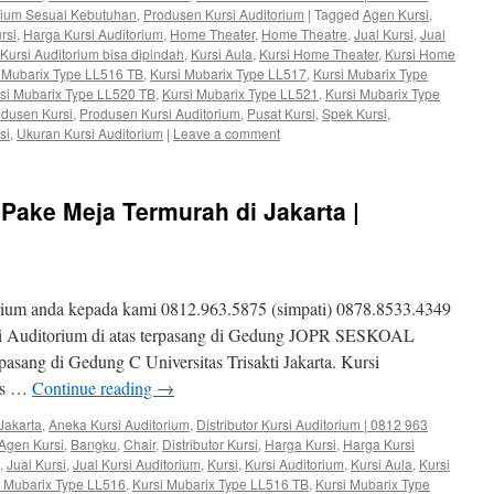
orium Sesuai Kebutuhan
,
Produsen Kursi Auditorium
|
Tagged
Agen Kursi
,
rsi
,
Harga Kursi Auditorium
,
Home Theater
,
Home Theatre
,
Jual Kursi
,
Jual
Kursi Auditorium bisa dipindah
,
Kursi Aula
,
Kursi Home Theater
,
Kursi Home
 Mubarix Type LL516 TB
,
Kursi Mubarix Type LL517
,
Kursi Mubarix Type
si Mubarix Type LL520 TB
,
Kursi Mubarix Type LL521
,
Kursi Mubarix Type
dusen Kursi
,
Produsen Kursi Auditorium
,
Pusat Kursi
,
Spek Kursi
,
si
,
Ukuran Kursi Auditorium
|
Leave a comment
 Pake Meja Termurah di Jakarta |
rium anda kepada kami 0812.963.5875 (simpati) 0878.8533.4349
si Auditorium di atas terpasang di Gedung JOPR SESKOAL
rpasang di Gedung C Universitas Trisakti Jakarta. Kursi
tis …
Continue reading
→
Jakarta
,
Aneka Kursi Auditorium
,
Distributor Kursi Auditorium | 0812 963
Agen Kursi
,
Bangku
,
Chair
,
Distributor Kursi
,
Harga Kursi
,
Harga Kursi
,
Jual Kursi
,
Jual Kursi Auditorium
,
Kursi
,
Kursi Auditorium
,
Kursi Aula
,
Kursi
i Mubarix Type LL516
,
Kursi Mubarix Type LL516 TB
,
Kursi Mubarix Type