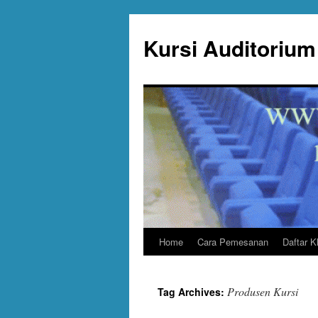
Skip
to
Kursi Auditorium 
content
Home
Cara Pemesanan
Daftar K
Produsen Kursi
Tag Archives: