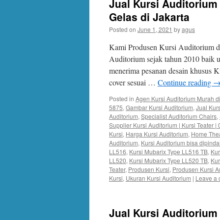
Jual Kursi Auditorium
Gelas di Jakarta
Posted on
June 1, 2021
by
agus
Kami Produsen Kursi Auditorium di
Auditorium sejak tahun 2010 baik
menerima pesanan desain khusus Ku
cover sesuai …
Continue reading
Posted in
Agen Kursi Auditorium Murah di
5875
,
Gambar Kursi Auditorium
,
Jual Kur
Auditorium
,
Specialist Auditorium Chairs
,
Supplier Kursi Auditorium | Kursi Teater 
Kursi
,
Harga Kursi Auditorium
,
Home Thea
Auditorium
,
Kursi Auditorium bisa dipind
LL516
,
Kursi Mubarix Type LL516 TB
,
Kur
LL520
,
Kursi Mubarix Type LL520 TB
,
Kur
Teater
,
Produsen Kursi
,
Produsen Kursi A
Kursi
,
Ukuran Kursi Auditorium
|
Leave a
Jual Kursi Auditorium