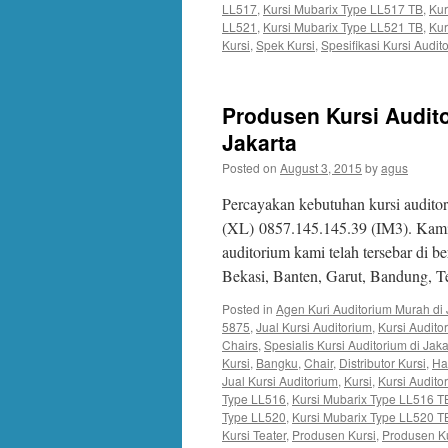
LL517
,
Kursi Mubarix Type LL517 TB
,
Kur
LL521
,
Kursi Mubarix Type LL521 TB
,
Kur
Kursi
,
Spek Kursi
,
Spesifikasi Kursi Audit
Produsen Kursi Audito
Jakarta
Posted on
August 3, 2015
by
agus
Percayakan kebutuhan kursi audito
(XL) 0857.145.145.39 (IM3). Kami 
auditorium kami telah tersebar di b
Bekasi, Banten, Garut, Bandung, 
Posted in
Agen Kuri Auditorium Murah di 
5875
,
Jual Kursi Auditorium
,
Kursi Audit
Chairs
,
Spesialis Kursi Auditorium di Jaka
Kursi
,
Bangku
,
Chair
,
Distributor Kursi
,
Ha
Jual Kursi Auditorium
,
Kursi
,
Kursi Audito
Type LL516
,
Kursi Mubarix Type LL516 T
Type LL520
,
Kursi Mubarix Type LL520 T
Kursi Teater
,
Produsen Kursi
,
Produsen Ku