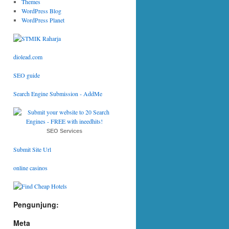
Themes
WordPress Blog
WordPress Planet
diolead.com
SEO guide
Search Engine Submission - AddMe
SEO Services
Submit Site Url
online casinos
Pengunjung:
Meta