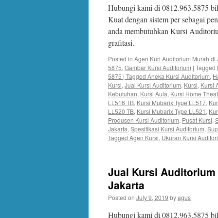
Hubungi kami di 0812.963.5875 bi
Kuat dengan sistem per sebagai pe
anda membutuhkan Kursi Auditoriu
grafitasi.
Posted in
Agen Kuri Auditorium Murah di 
5875
,
Gambar Kursi Auditorium
|
Tagged
5875 | Tagged Aneka Kursi Auditorium
,
H
Kursi
,
Jual Kursi Auditorium
,
Kursi
,
Kursi 
Kebutuhan
,
Kursi Aula
,
Kursi Home Theat
LL516 TB
,
Kursi Mubarix Type LL517
,
Kur
LL520 TB
,
Kursi Mubarix Type LL521
,
Kur
Produsen Kursi Auditorium
,
Pusat Kursi
,
S
Jakarta
,
Spesifikasi Kursi Auditorium
,
Supp
Tagged Agen Kursi
,
Ukuran Kursi Auditor
Jual Kursi Auditorium
Jakarta
Posted on
July 9, 2019
by
agus
Hubungi kami di 0812.963.5875 bil