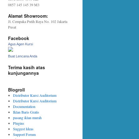
0857 145 145 39 M3
Alamat Showroom:
Jl. Cempaka Putih Raya No. 102 Jakarta
Pusat
Facebook
Agus Agen Kursi
Buat Lencana Anda
Terima kasih atas
kunjungannya
Blogroll
Distributor Kursi Auditorium
Distributor Kursi Auditorium
Documentation
Iklan Baris Gratis
pasang iklan murah
Plugins
Suggest Ideas
Support Forum