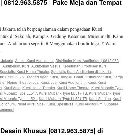
 | 0812.963.5875 | Pake Meja dan Tempat
 Jakarta telah berpengalaman dalam pengadaan Kursi
 untuk di Sekolah, Kampus, Gedung Kesenian, Museum dll. Kami
rsi Auditorium seperti: # Menggunakan bordir logo, # Warna
→
 Jakarta
,
Aneka Kursi Auditorium
,
Distributor Kursi Auditorium | 0812 963
si Auditorium
,
Kursi Auditorium Sesuai Kebutuhan
,
Produsen Kursi
Specialist Kursi Home Theater
,
Spesialis Kursi Auditorium di Jakarta
,
| 0812 963 5875
|
Tagged
Agen Kursi
,
Bangku
,
Chair
,
Distributor Kursi
,
Harga
ter
,
Home Theatre
,
Jual Kursi
,
Jual Kursi Auditorium
,
Kursi
,
Kursi
ah
,
Kursi Aula
,
Kursi Home Theater
,
Kursi Home Theatre
,
Kursi Mubarix Type
si Mubarix Type LL517
,
Kursi Mubarix Type LL517 TB
,
Kursi Mubarix Type
si Mubarix Type LL521
,
Kursi Mubarix Type LL521 TB
,
Kursi Stadion
,
Kursi
uditorium
,
Pusat Kursi
,
Spek Kursi
,
Spesifikasi Kursi Auditorium
,
Supplier
 comment
 Desain Khusus |0812.963.5875| di