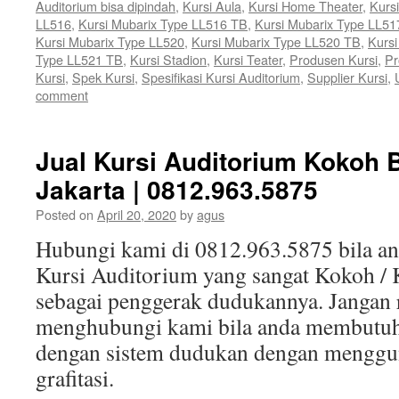
Auditorium bisa dipindah
,
Kursi Aula
,
Kursi Home Theater
,
Kurs
LL516
,
Kursi Mubarix Type LL516 TB
,
Kursi Mubarix Type LL51
Kursi Mubarix Type LL520
,
Kursi Mubarix Type LL520 TB
,
Kursi
Type LL521 TB
,
Kursi Stadion
,
Kursi Teater
,
Produsen Kursi
,
Pr
Kursi
,
Spek Kursi
,
Spesifikasi Kursi Auditorium
,
Supplier Kursi
,
comment
Jual Kursi Auditorium Kokoh B
Jakarta | 0812.963.5875
Posted on
April 20, 2020
by
agus
Hubungi kami di 0812.963.5875 bila 
Kursi Auditorium yang sangat Kokoh / 
sebagai penggerak dudukannya. Jangan 
menghubungi kami bila anda membutuh
dengan sistem dudukan dengan menggun
grafitasi.