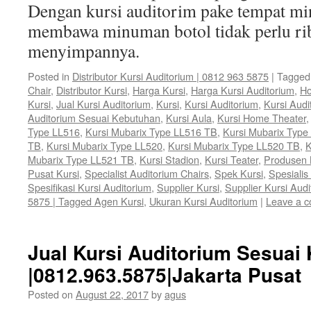
Dengan kursi auditorim pake tempat mi
membawa minuman botol tidak perlu rib
menyimpannya.
Posted in
Distributor Kursi Auditorium | 0812 963 5875
|
Tagged
Chair
,
Distributor Kursi
,
Harga Kursi
,
Harga Kursi Auditorium
,
Ho
Kursi
,
Jual Kursi Auditorium
,
Kursi
,
Kursi Auditorium
,
Kursi Audi
Auditorium Sesuai Kebutuhan
,
Kursi Aula
,
Kursi Home Theater
Type LL516
,
Kursi Mubarix Type LL516 TB
,
Kursi Mubarix Type
TB
,
Kursi Mubarix Type LL520
,
Kursi Mubarix Type LL520 TB
,
K
Mubarix Type LL521 TB
,
Kursi Stadion
,
Kursi Teater
,
Produsen 
Pusat Kursi
,
Specialist Auditorium Chairs
,
Spek Kursi
,
Spesialis
Spesifikasi Kursi Auditorium
,
Supplier Kursi
,
Supplier Kursi Audi
5875 | Tagged Agen Kursi
,
Ukuran Kursi Auditorium
|
Leave a 
Jual Kursi Auditorium Sesuai
|0812.963.5875|Jakarta Pusat
Posted on
August 22, 2017
by
agus