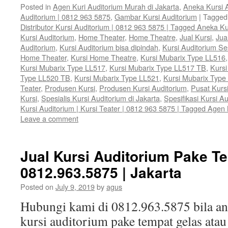
Posted in
Agen Kuri Auditorium Murah di Jakarta
,
Aneka Kursi 
Auditorium | 0812 963 5875
,
Gambar Kursi Auditorium
|
Tagged
Distributor Kursi Auditorium | 0812 963 5875 | Tagged Aneka Ku
Kursi Auditorium
,
Home Theater
,
Home Theatre
,
Jual Kursi
,
Jua
Auditorium
,
Kursi Auditorium bisa dipindah
,
Kursi Auditorium S
Home Theater
,
Kursi Home Theatre
,
Kursi Mubarix Type LL516
Kursi Mubarix Type LL517
,
Kursi Mubarix Type LL517 TB
,
Kursi
Type LL520 TB
,
Kursi Mubarix Type LL521
,
Kursi Mubarix Type
Teater
,
Produsen Kursi
,
Produsen Kursi Auditorium
,
Pusat Kurs
Kursi
,
Spesialis Kursi Auditorium di Jakarta
,
Spesifikasi Kursi A
Kursi Auditorium | Kursi Teater | 0812 963 5875 | Tagged Agen 
Leave a comment
Jual Kursi Auditorium Pake Te
0812.963.5875 | Jakarta
Posted on
July 9, 2019
by
agus
Hubungi kami di 0812.963.5875 bila 
kursi auditorium pake tempat gelas ata