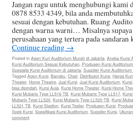
Jangan ragu untuk menghubungi kami d
0878 8533 4349, bila anda membutuhka
sesuai dengan kebutuhan. Ruang Audito
dengan warna warni… Misalnya supaya j
perusahaan yang tertera pada sandaran 
Continue reading
→
Posted in
Agen Kuri Auditorium Murah di Jakarta
,
Aneka Kursi 
Kursi Auditorium Sesuai Kebutuhan
,
Produsen Kursi Auditorium
Spesialis Kursi Auditorium di Jakarta
,
Supplier Kursi Auditorium
Tagged
Agen Kursi
,
Bangku
,
Chair
,
Distributor Kursi
,
Harga Kur
Theater
,
Home Theatre
,
Jual Kursi
,
Jual Kursi Auditorium
,
Kursi
bisa dipindah
,
Kursi Aula
,
Kursi Home Theater
,
Kursi Home The
Kursi Mubarix Type LL516 TB
,
Kursi Mubarix Type LL517
,
Kurs
Mubarix Type LL520
,
Kursi Mubarix Type LL520 TB
,
Kursi Muba
LL521 TB
,
Kursi Stadion
,
Kursi Teater
,
Produsen Kursi
,
Produse
Spek Kursi
,
Spesifikasi Kursi Auditorium
,
Supplier Kursi
,
Ukuran
comment