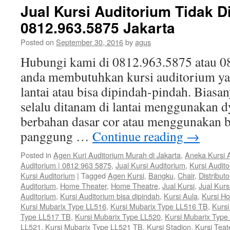
Jual Kursi Auditorium Tidak Di
0812.963.5875 Jakarta
Posted on
September 30, 2016
by
agus
Hubungi kami di 0812.963.5875 atau 08
anda membutuhkan kursi auditorium yan
lantai atau bisa dipindah-pindah. Biasa
selalu ditanam di lantai menggunakan dy
berbahan dasar cor atau menggunakan ba
panggung …
Continue reading
→
Posted in
Agen Kuri Auditorium Murah di Jakarta
,
Aneka Kursi 
Auditorium | 0812 963 5875
,
Jual Kursi Auditorium
,
Kursi Audit
Kursi Auditorium
|
Tagged
Agen Kursi
,
Bangku
,
Chair
,
Distributo
Auditorium
,
Home Theater
,
Home Theatre
,
Jual Kursi
,
Jual Kurs
Auditorium
,
Kursi Auditorium bisa dipindah
,
Kursi Aula
,
Kursi H
Kursi Mubarix Type LL516
,
Kursi Mubarix Type LL516 TB
,
Kursi
Type LL517 TB
,
Kursi Mubarix Type LL520
,
Kursi Mubarix Type
LL521
,
Kursi Mubarix Type LL521 TB
,
Kursi Stadion
,
Kursi Teat