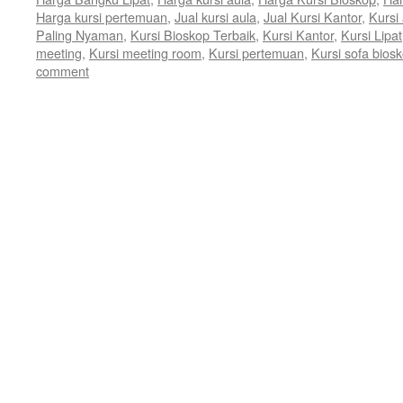
Harga kursi pertemuan
,
Jual kursi aula
,
Jual Kursi Kantor
,
Kursi
Paling Nyaman
,
Kursi Bioskop Terbaik
,
Kursi Kantor
,
Kursi Lipat
meeting
,
Kursi meeting room
,
Kursi pertemuan
,
Kursi sofa bios
comment