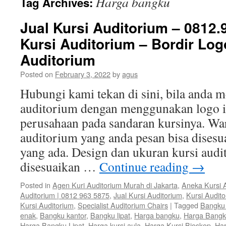
Harga bangku
Tag Archives:
Jual Kursi Auditorium – 0812.
Kursi Auditorium – Bordir Log
Auditorium
Posted on
February 3, 2022
by
agus
Hubungi kami tekan di sini, bila anda
auditorium dengan menggunakan logo in
perusahaan pada sandaran kursinya. War
auditorium yang anda pesan bisa disesu
yang ada. Design dan ukuran kursi audi
disesuaikan …
Continue reading
→
Posted in
Agen Kuri Auditorium Murah di Jakarta
,
Aneka Kursi 
Auditorium | 0812 963 5875
,
Jual Kursi Auditorium
,
Kursi Audit
Kursi Auditorium
,
Specialist Auditorium Chairs
|
Tagged
Bangku 
enak
,
Bangku kantor
,
Bangku lipat
,
Harga bangku
,
Harga Bangk
Harga Bangku Lipat
,
Harga kursi aula
,
Harga Kursi Bioskop
,
Har