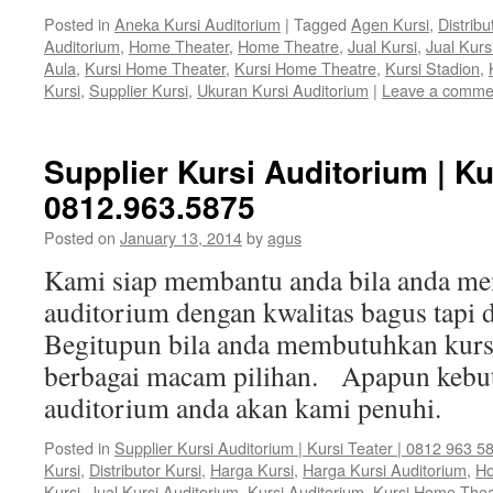
Posted in
Aneka Kursi Auditorium
|
Tagged
Agen Kursi
,
Distribu
Auditorium
,
Home Theater
,
Home Theatre
,
Jual Kursi
,
Jual Kurs
Aula
,
Kursi Home Theater
,
Kursi Home Theatre
,
Kursi Stadion
,
Kursi
,
Supplier Kursi
,
Ukuran Kursi Auditorium
|
Leave a comme
Supplier Kursi Auditorium | Ku
0812.963.5875
Posted on
January 13, 2014
by
agus
Kami siap membantu anda bila anda m
auditorium dengan kwalitas bagus tapi
Begitupun bila anda membutuhkan kursi
berbagai macam pilihan. Apapun kebut
auditorium anda akan kami penuhi.
Posted in
Supplier Kursi Auditorium | Kursi Teater | 0812 963 5
Kursi
,
Distributor Kursi
,
Harga Kursi
,
Harga Kursi Auditorium
,
Ho
Kursi
,
Jual Kursi Auditorium
,
Kursi Auditorium
,
Kursi Home Thea