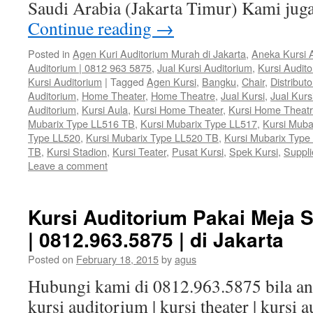
Saudi Arabia (Jakarta Timur) Kami ju
Continue reading
→
Posted in
Agen Kuri Auditorium Murah di Jakarta
,
Aneka Kursi 
Auditorium | 0812 963 5875
,
Jual Kursi Auditorium
,
Kursi Audit
Kursi Auditorium
|
Tagged
Agen Kursi
,
Bangku
,
Chair
,
Distributo
Auditorium
,
Home Theater
,
Home Theatre
,
Jual Kursi
,
Jual Kurs
Auditorium
,
Kursi Aula
,
Kursi Home Theater
,
Kursi Home Theat
Mubarix Type LL516 TB
,
Kursi Mubarix Type LL517
,
Kursi Muba
Type LL520
,
Kursi Mubarix Type LL520 TB
,
Kursi Mubarix Type
TB
,
Kursi Stadion
,
Kursi Teater
,
Pusat Kursi
,
Spek Kursi
,
Suppli
Leave a comment
Kursi Auditorium Pakai Meja
| 0812.963.5875 | di Jakarta
Posted on
February 18, 2015
by
agus
Hubungi kami di 0812.963.5875 bila 
kursi auditorium | kursi theater | kursi 