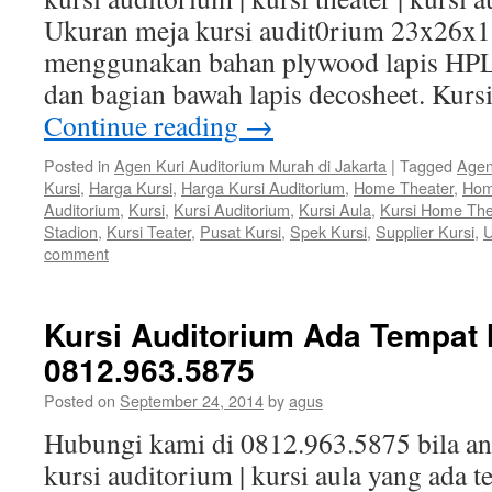
Ukuran meja kursi audit0rium 23x26x1
menggunakan bahan plywood lapis HPL
dan bagian bawah lapis decosheet. Kur
Continue reading
→
Posted in
Agen Kuri Auditorium Murah di Jakarta
|
Tagged
Agen
Kursi
,
Harga Kursi
,
Harga Kursi Auditorium
,
Home Theater
,
Hom
Auditorium
,
Kursi
,
Kursi Auditorium
,
Kursi Aula
,
Kursi Home The
Stadion
,
Kursi Teater
,
Pusat Kursi
,
Spek Kursi
,
Supplier Kursi
,
U
comment
Kursi Auditorium Ada Tempat 
0812.963.5875
Posted on
September 24, 2014
by
agus
Hubungi kami di 0812.963.5875 bila 
kursi auditorium | kursi aula yang ada