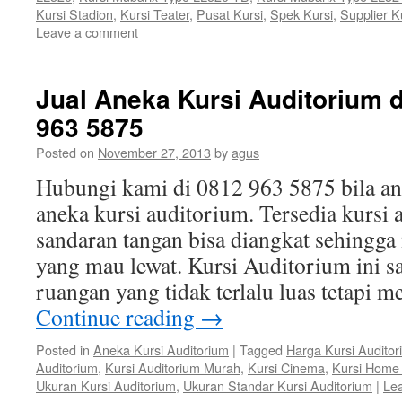
Kursi Stadion
,
Kursi Teater
,
Pusat Kursi
,
Spek Kursi
,
Supplier K
Leave a comment
Jual Aneka Kursi Auditorium d
963 5875
Posted on
November 27, 2013
by
agus
Hubungi kami di 0812 963 5875 bila 
aneka kursi auditorium. Tersedia kursi
sandaran tangan bisa diangkat sehing
yang mau lewat. Kursi Auditorium ini s
ruangan yang tidak terlalu luas tetapi
Continue reading
→
Posted in
Aneka Kursi Auditorium
|
Tagged
Harga Kursi Auditor
Auditorium
,
Kursi Auditorium Murah
,
Kursi Cinema
,
Kursi Home
Ukuran Kursi Auditorium
,
Ukuran Standar Kursi Auditorium
|
Le