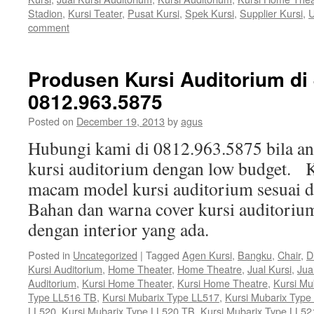
Stadion
,
Kursi Teater
,
Pusat Kursi
,
Spek Kursi
,
Supplier Kursi
,
U
comment
Produsen Kursi Auditorium di 
0812.963.5875
Posted on
December 19, 2013
by
agus
Hubungi kami di 0812.963.5875 bila 
kursi auditorium dengan low budget. 
macam model kursi auditorium sesuai 
Bahan dan warna cover kursi auditorium
dengan interior yang ada.
Posted in
Uncategorized
|
Tagged
Agen Kursi
,
Bangku
,
Chair
,
D
Kursi Auditorium
,
Home Theater
,
Home Theatre
,
Jual Kursi
,
Jua
Auditorium
,
Kursi Home Theater
,
Kursi Home Theatre
,
Kursi Mu
Type LL516 TB
,
Kursi Mubarix Type LL517
,
Kursi Mubarix Type
LL520
,
Kursi Mubarix Type LL520 TB
,
Kursi Mubarix Type LL52