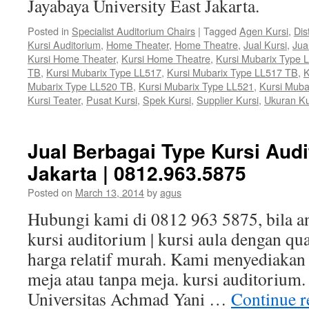
Jayabaya University East Jakarta.
Posted in
Specialist Auditorium Chairs
|
Tagged
Agen Kursi
,
Dis
Kursi Auditorium
,
Home Theater
,
Home Theatre
,
Jual Kursi
,
Jua
Kursi Home Theater
,
Kursi Home Theatre
,
Kursi Mubarix Type 
TB
,
Kursi Mubarix Type LL517
,
Kursi Mubarix Type LL517 TB
,
K
Mubarix Type LL520 TB
,
Kursi Mubarix Type LL521
,
Kursi Muba
Kursi Teater
,
Pusat Kursi
,
Spek Kursi
,
Supplier Kursi
,
Ukuran Ku
Jual Berbagai Type Kursi Audi
Jakarta | 0812.963.5875
Posted on
March 13, 2014
by
agus
Hubungi kami di 0812 963 5875, bila
kursi auditorium | kursi aula dengan qua
harga relatif murah. Kami menyediakan
meja atau tanpa meja. kursi auditorium. 
Universitas Achmad Yani …
Continue 