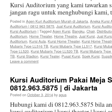
Kursi Auditorium yang kami tawarkan sa
jangan ragu untuk menghubungi kami, 
Posted in
Agen Kuri Auditorium Murah di Jakarta
,
Aneka Kursi 
Auditorium | 0812 963 5875
,
Jual Kursi Auditorium
,
Kursi Audit
Kursi Auditorium
|
Tagged
Agen Kursi
,
Bangku
,
Chair
,
Distributo
Auditorium
,
Home Theater
,
Home Theatre
,
Jual Kursi
,
Jual Kurs
Auditorium
,
Kursi Aula
,
Kursi Home Theater
,
Kursi Home Theat
Mubarix Type LL516 TB
,
Kursi Mubarix Type LL517
,
Kursi Muba
Type LL520
,
Kursi Mubarix Type LL520 TB
,
Kursi Mubarix Type
TB
,
Kursi Stadion
,
Kursi Teater
,
Pusat Kursi
,
Spek Kursi
,
Suppli
Leave a comment
Kursi Auditorium Pakai Meja S
0812.963.5875 | di Jakarta
Posted on
October 3, 2014
by
agus
Hubungi kami di 0812.963.5875 bila 
kursi auditorium | kursi theater | kursi 