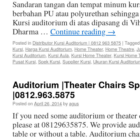
Sandaran tangan dan tempat minum kur
berbahan PU atau polyurethan sehingga
Kursi auditorium di atas dipasang di V
Dharma …
Continue reading
→
Posted in
Distributor Kursi Auditorium | 0812 963 5875
|
Tagged
Kursi
,
Harga Kursi Auditorium
,
Home Theater
,
Home Theatre
,
J
Kursi Auditorium
,
Kursi Aula
,
Kursi Home Theater
,
Kursi Home 
Pusat Kursi
,
Spek Kursi
,
Supplier Kursi
,
Ukuran Kursi Auditoriu
Auditorium |Theater Chairs Sp
|0812.963.5875
Posted on
April 26, 2014
by
agus
If you need some auditorium or theater 
please at 08129635875. We provide audi
table or without a table. Auditorium chai