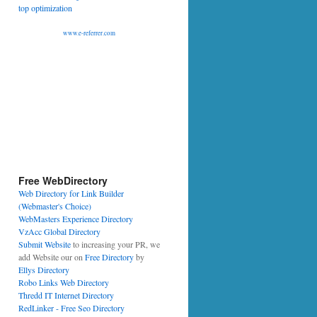
www.e-referrer.com
Free WebDirectory
Web Directory for Link Builder
(Webmaster's Choice)
WebMasters Experience Directory
VzAcc Global Directory
Submit Website
to increasing your PR, we
add Website our on
Free Directory
by
Ellys Directory
Robo Links Web Directory
Thredd IT Internet Directory
RedLinker - Free Seo Directory