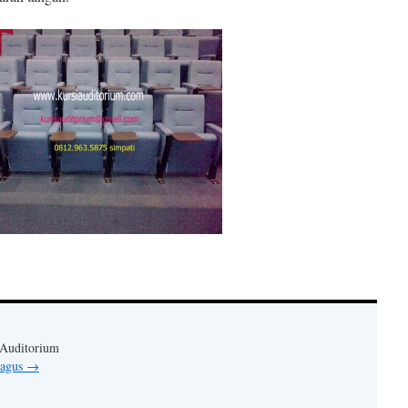
 Auditorium
 agus
→