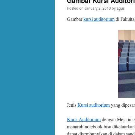
Gambar Kursi Auditor
Posted on
January 2, 2013
by
agus
Gambar
kursi auditorium
di Fakult
Jenis
Kursi auditorium
yang dipesan
Kursi Auditorium
dengan Meja ini s
menaruh notebook bisa dikeluarkan 
dapat disembunyikan di dalam sand