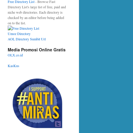
Free Directory List
- Browse Fast
Directory List's large list of free, paid and
niche web directories. Each directory is
checked by an editor before being added
on to the list.
Umoz Directory
AOL Directory Sumbit Url
Media Promosi Online Gratis
OLX.co.id
KasKus