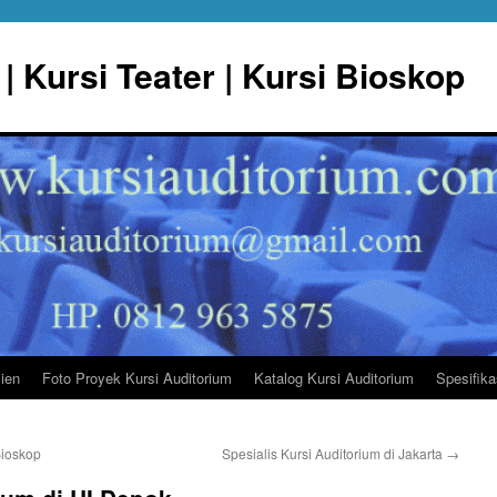
| Kursi Teater | Kursi Bioskop
lien
Foto Proyek Kursi Auditorium
Katalog Kursi Auditorium
Spesifika
Bioskop
Spesialis Kursi Auditorium di Jakarta
→