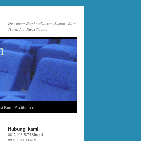
Distributor Kursi Auditorium, Supplier Kursi
Teater, Jual Kursi Stadion
si Kursi Auditorium
Hubungi kami
0812 963 5875 Simpati
0878 8533 4349 XL