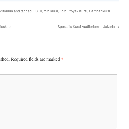
ditorium
and tagged
FIB UI
,
foto kursi
,
Foto Proyek Kursi
,
Gambar kursi
Bioskop
Spesialis Kursi Auditorium di Jakarta
→
*
ished.
Required fields are marked