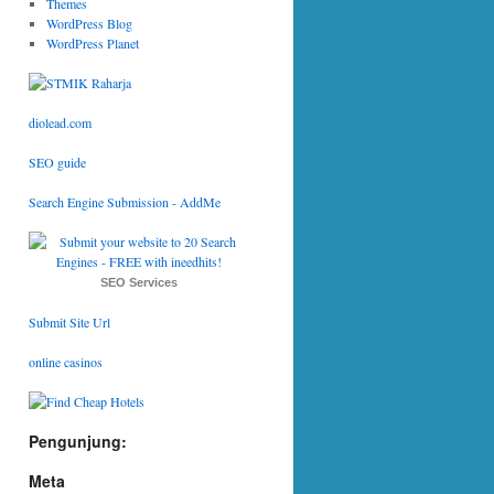
Themes
WordPress Blog
WordPress Planet
diolead.com
SEO guide
Search Engine Submission - AddMe
SEO Services
Submit Site Url
online casinos
Pengunjung:
Meta