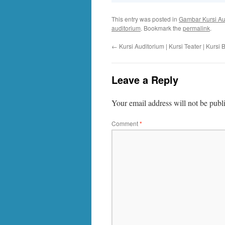
This entry was posted in
Gambar Kursi Au
auditorium
. Bookmark the
permalink
.
←
Kursi Auditorium | Kursi Teater | Kursi 
Leave a Reply
Your email address will not be publ
Comment
*