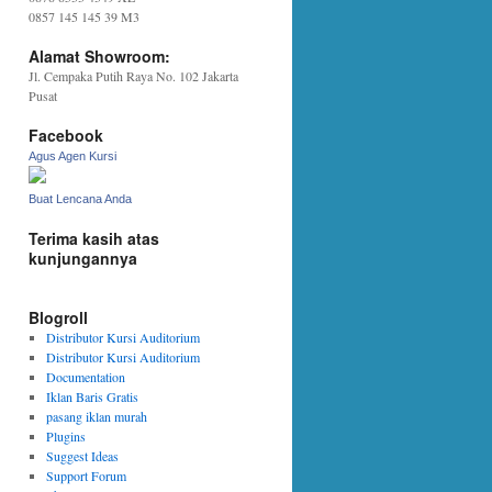
0857 145 145 39 M3
Alamat Showroom:
Jl. Cempaka Putih Raya No. 102 Jakarta
Pusat
Facebook
Agus Agen Kursi
Buat Lencana Anda
Terima kasih atas
kunjungannya
Blogroll
Distributor Kursi Auditorium
Distributor Kursi Auditorium
Documentation
Iklan Baris Gratis
pasang iklan murah
Plugins
Suggest Ideas
Support Forum